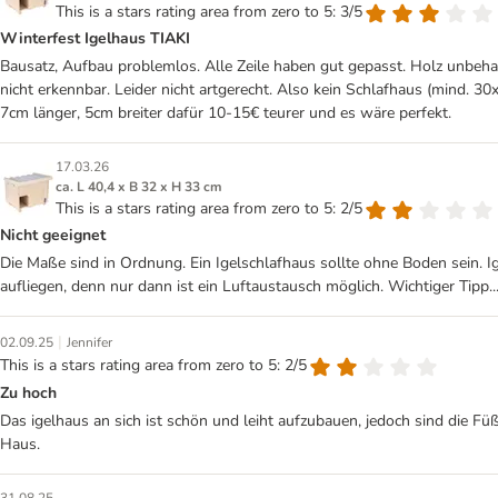
This is a stars rating area from zero to 5: 3/5
Winterfest Igelhaus TIAKI
Bausatz, Aufbau problemlos. Alle Zeile haben gut gepasst. Holz unbeha
nicht erkennbar. Leider nicht artgerecht. Also kein Schlafhaus (mind. 3
7cm länger, 5cm breiter dafür 10-15€ teurer und es wäre perfekt.
17.03.26
ca. L 40,4 x B 32 x H 33 cm
This is a stars rating area from zero to 5: 2/5
Nicht geeignet
Die Maße sind in Ordnung. Ein Igelschlafhaus sollte ohne Boden sein. I
aufliegen, denn nur dann ist ein Luftaustausch möglich. Wichtiger Tipp
|
02.09.25
Jennifer
This is a stars rating area from zero to 5: 2/5
Zu hoch
Das igelhaus an sich ist schön und leiht aufzubauen, jedoch sind die Füß
Haus.