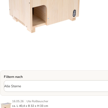
Filtern nach
|
16.05.26
Ute Roßteuscher
ca. L 40,4 x B 32 x H 33 cm