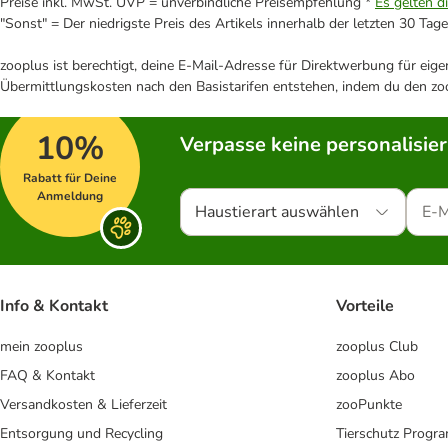
Preise inkl. MwSt. UVP = unverbindliche Preisempfehlung *
Es gelten d
"Sonst" = Der niedrigste Preis des Artikels innerhalb der letzten 30 Tage
zooplus ist berechtigt, deine E-Mail-Adresse für Direktwerbung für eig
Übermittlungskosten nach den Basistarifen entstehen, indem du den zoo
10%
Verpasse keine personalisie
Rabatt für Deine
Anmeldung
Haustierart auswählen
Info & Kontakt
Vorteile
mein zooplus
zooplus Club
FAQ & Kontakt
zooplus Abo
Versandkosten & Lieferzeit
zooPunkte
Entsorgung und Recycling
Tierschutz Progr