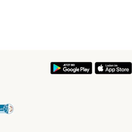
y
Security