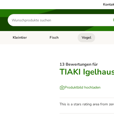
Kontak
Produkte
suchen
Kleintier
Fisch
Vogel
utter & Zubehör
Kategorie-Menü öffnen: Hundefutter & Zubehör
Kategorie-Menü öffnen: Kleintier
Kategorie-Menü öffnen
Ka
13 Bewertungen für
TIAKI Igelhau
Produktbild hochladen
This is a stars rating area from zer