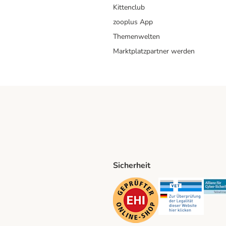
Kittenclub
zooplus App
Themenwelten
Marktplatzpartner werden
Sicherheit
ping Method
D Shipping Method
Security
Securit