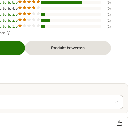
o to 5: 5/5
(
9
)
o to 5: 4/5
(
0
)
o to 5: 3/5
(
1
)
o to 5: 2/5
(
2
)
o to 5: 1/5
(
1
)
hen
Produkt bewerten