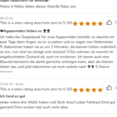
super naturstein für wellis👍
Meine 4 Wellis lieben diesen Stein👍 Natur pur
06.10.16
3
This is a stars rating area from zero to 5: 5/5
❤️Agaporniden lieben es 🐥🐥
Ich habe das Doppelpack für zwei Agaporniden bestellt, es dauerte ein
paar Tage dann fingen sie an zu picken und zu nagen wie Weltmeister
⛏ Bekommen haben sie es vor 2 Monaten, die kleinen hatten ordentlich
zu tun, nun sind sie zerlegt und verputzt 👍🏻Sie nehmen sie sowohl im
angefeuchteten Zustand als auch im trockenen. Ich kenne auch eine
Blaustirnamazone die damit garnichts anfangen kann, aber die kleinen
lieben das und jetzt bekommen sie noch welche nach 🐥🐥 5 Sterne
⭐️⭐️⭐️⭐️⭐️
|
25.04.16
Koob
2
This is a stars rating area from zero to 5: 5/5
Ich fand es gut
leider meine drei Wellis haben null Bock drauf.Leider Fehlkauf.Sind gut
gemacht.Tiere wollen halt auch nicht alles.