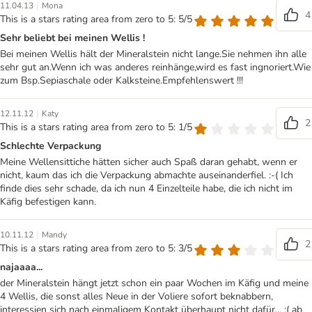
|
11.04.13
Mona
4
This is a stars rating area from zero to 5: 5/5
Sehr beliebt bei meinen Wellis !
Bei meinen Wellis hält der Mineralstein nicht lange.Sie nehmen ihn alle
sehr gut an.Wenn ich was anderes reinhänge,wird es fast ingnoriert.Wie
zum Bsp.Sepiaschale oder Kalksteine.Empfehlenswert !!!
|
12.11.12
Katy
2
This is a stars rating area from zero to 5: 1/5
Schlechte Verpackung
Meine Wellensittiche hätten sicher auch Spaß daran gehabt, wenn er
nicht, kaum das ich die Verpackung abmachte auseinanderfiel. :-( Ich
finde dies sehr schade, da ich nun 4 Einzelteile habe, die ich nicht im
Käfig befestigen kann.
|
10.11.12
Mandy
2
This is a stars rating area from zero to 5: 3/5
najaaaa...
der Mineralstein hängt jetzt schon ein paar Wochen im Käfig und meine
4 Wellis, die sonst alles Neue in der Voliere sofort beknabbern,
interessien sich nach einmaligem Kontakt überhaupt nicht dafür... :( ab