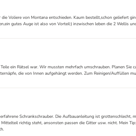
die Voliere von Montana entschieden. Kaum bestellt,schon geliefert gin
n,ein gutes Auge ist also von Vorteil:) inzwischen leben die 2 Wellis und
e Teile ein Rätsel war. Wir mussten mehrfach umschrauben. Planen Sie ca
Futternäpfe, die von Innen aufgehängt werden. Zum Reinigen/Auffüllen m
ür erfahrene Schrankschrauber. Die Aufbauanleitung ist grottenschlecht
 Mittelteil richtig steht, ansonsten passen die Gitter usw. nicht. Mein T
ch.