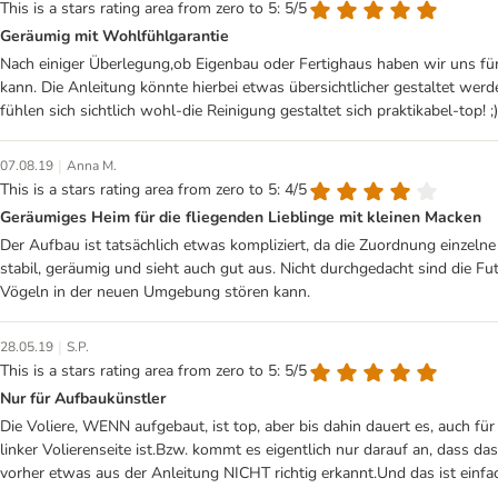
This is a stars rating area from zero to 5: 5/5
Geräumig mit Wohlfühlgarantie
Nach einiger Überlegung,ob Eigenbau oder Fertighaus haben wir uns für 
kann. Die Anleitung könnte hierbei etwas übersichtlicher gestaltet werde
fühlen sich sichtlich wohl-die Reinigung gestaltet sich praktikabel-top! ;)
|
07.08.19
Anna M.
This is a stars rating area from zero to 5: 4/5
Geräumiges Heim für die fliegenden Lieblinge mit kleinen Macken
Der Aufbau ist tatsächlich etwas kompliziert, da die Zuordnung einzeln
stabil, geräumig und sieht auch gut aus. Nicht durchgedacht sind die 
Vögeln in der neuen Umgebung stören kann.
|
28.05.19
S.P.
This is a stars rating area from zero to 5: 5/5
Nur für Aufbaukünstler
Die Voliere, WENN aufgebaut, ist top, aber bis dahin dauert es, auch f
linker Volierenseite ist.Bzw. kommt es eigentlich nur darauf an, dass das
vorher etwas aus der Anleitung NICHT richtig erkannt.Und das ist einfa