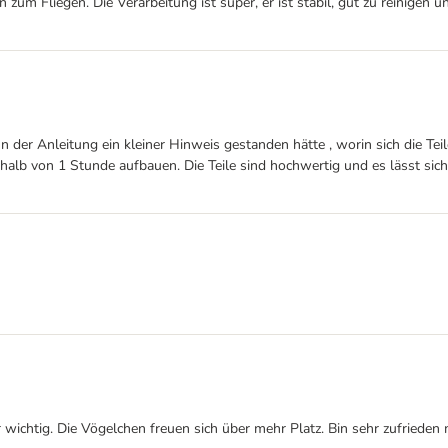
m Fliegen. Die Verarbeitung ist super, er ist stabil, gut zu reinigen un
n der Anleitung ein kleiner Hinweis gestanden hätte , worin sich die T
erhalb von 1 Stunde aufbauen. Die Teile sind hochwertig und es lässt s
wichtig. Die Vögelchen freuen sich über mehr Platz. Bin sehr zufrieden