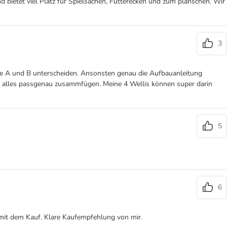
d bietet viel Platz für Spielsachen, Futterecken und zum planschen. Wir
3
eile A und B unterscheiden. Ansonsten genau die Aufbauanleitung
ich alles passgenau zusammfügen. Meine 4 Wellis können super darin
5
6
 mit dem Kauf. Klare Kaufempfehlung von mir.