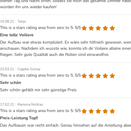
stehen Tag und Nacht offen, sodass sie noch das gesamte Zimmer haben zu
würden ihn uns wieder kaufen!
|
15.08.21
Tanja
This is a stars rating area from zero to 5: 5/5
Eine tolle Voiliere
Der Aufbau war etwas kompliziert. Es wäre sehr hilfreich gewesen, wen
anschauen. Nachdem ich wusste wie, konnte ich dir Voiliere alleine inn
fliegen. Sehr gute Qualität auch die Rollen sind einwandfrei.
|
22.03.21
Cagdas Günay
This is a stars rating area from zero to 5: 5/5
Sehr schön
Sehr schön gefällt mir sehr günstige Preis
|
17.02.21
Ramona Nicklas
This is a stars rating area from zero to 5: 5/5
Preis-Leistung Top!!
Das Aufbauen war recht einfach. Genau hinsehen auf die Anleitung aber 