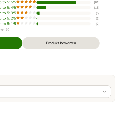
o to 5: 5/5
(
61
)
o to 5: 4/5
(
15
)
o to 5: 3/5
(
5
)
o to 5: 2/5
(
1
)
o to 5: 1/5
(
2
)
hen
Produkt bewerten