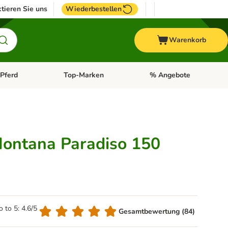
tieren Sie uns
Wiederbestellen
Warenkorb
Pferd
Top-Marken
% Angebote
: Fisch
tegorie-Menü öffnen: Vogel
Kategorie-Menü öffnen: Pferd
Kategorie-Menü öffnen: T
Montana Paradiso 150
o to 5: 4.6/5
Gesamtbewertung (84)