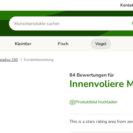
Kontak
Produkte
suchen
Kleintier
Fisch
Vogel
utter & Zubehör
Kategorie-Menü öffnen: Hundefutter & Zubehör
Kategorie-Menü öffnen: Kleintier
Kategorie-Menü öffnen
Ka
aradiso 150
Kundenbewertung
84 Bewertungen für
Innenvoliere 
Produktbild hochladen
This is a stars rating area from zer