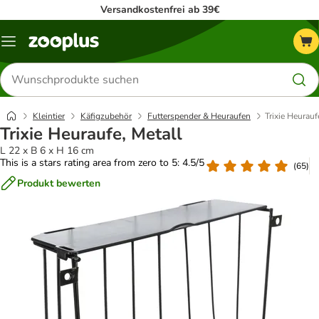
Versandkostenfrei ab 39€
Menü
Produkte
suchen
Kleintier
Käfigzubehör
Futterspender & Heuraufen
Trixie Heurauf
Trixie Heuraufe, Metall
L 22 x B 6 x H 16 cm
This is a stars rating area from zero to 5: 4.5/5
(
65
)
Produkt bewerten