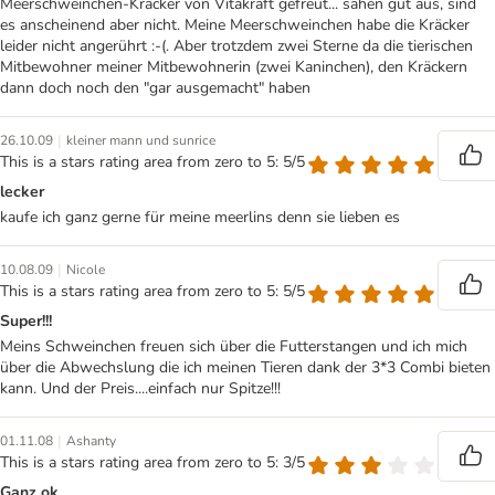
Meerschweinchen-Kräcker von Vitakraft gefreut... sahen gut aus, sind
es anscheinend aber nicht. Meine Meerschweinchen habe die Kräcker
leider nicht angerührt :-(. Aber trotzdem zwei Sterne da die tierischen
Mitbewohner meiner Mitbewohnerin (zwei Kaninchen), den Kräckern
dann doch noch den "gar ausgemacht" haben
|
26.10.09
kleiner mann und sunrice
This is a stars rating area from zero to 5: 5/5
lecker
kaufe ich ganz gerne für meine meerlins denn sie lieben es
|
10.08.09
Nicole
This is a stars rating area from zero to 5: 5/5
Super!!!
Meins Schweinchen freuen sich über die Futterstangen und ich mich
über die Abwechslung die ich meinen Tieren dank der 3*3 Combi bieten
kann. Und der Preis....einfach nur Spitze!!!
|
01.11.08
Ashanty
This is a stars rating area from zero to 5: 3/5
Ganz ok...