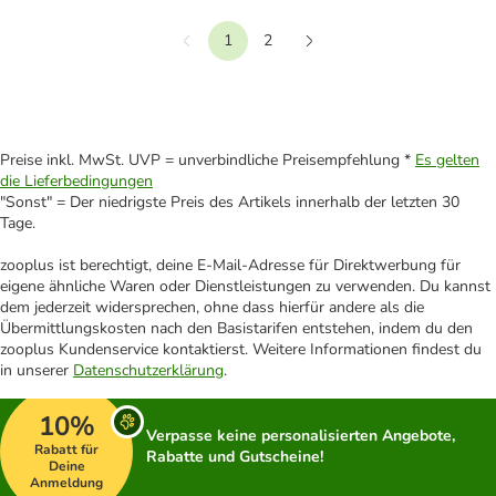
1
2
Vorherige
Weiter
Preise inkl. MwSt. UVP = unverbindliche Preisempfehlung *
Es gelten
die Lieferbedingungen
"Sonst" = Der niedrigste Preis des Artikels innerhalb der letzten 30
Tage.
zooplus ist berechtigt, deine E-Mail-Adresse für Direktwerbung für
eigene ähnliche Waren oder Dienstleistungen zu verwenden. Du kannst
dem jederzeit widersprechen, ohne dass hierfür andere als die
Übermittlungskosten nach den Basistarifen entstehen, indem du den
zooplus Kundenservice kontaktierst. Weitere Informationen findest du
in unserer
Datenschutzerklärung
.
10%
Verpasse keine personalisierten Angebote,
Rabatt für
Rabatte und Gutscheine!
Deine
Anmeldung