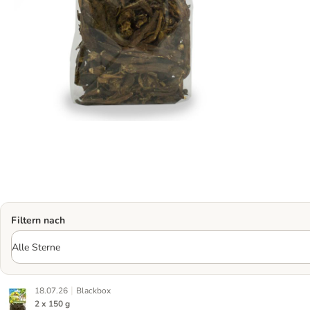
Filtern nach
|
18.07.26
Blackbox
2 x 150 g