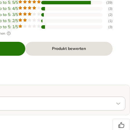
o to 5: 5/5
(
39
)
o to 5: 4/5
(
3
)
o to 5: 3/5
(
2
)
o to 5: 2/5
(
1
)
o to 5: 1/5
(
3
)
hen
Produkt bewerten