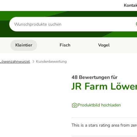
Kontak
Produkte
suchen
Kleintier
Fisch
Vogel
utter & Zubehör
Kategorie-Menü öffnen: Hundefutter & Zubehör
Kategorie-Menü öffnen: Kleintier
Kategorie-Menü öffnen
Ka
 Löwenzahnwurzel
Kundenbewertung
48 Bewertungen für
JR Farm Löwe
Produktbild hochladen
This is a stars rating area from zer