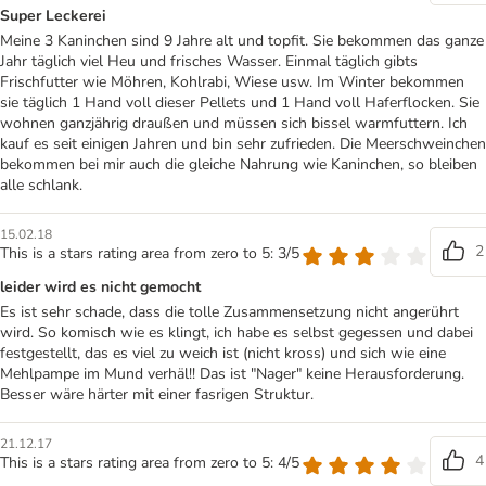
Super Leckerei
Meine 3 Kaninchen sind 9 Jahre alt und topfit. Sie bekommen das ganze
Jahr täglich viel Heu und frisches Wasser. Einmal täglich gibts
Frischfutter wie Möhren, Kohlrabi, Wiese usw. Im Winter bekommen
sie täglich 1 Hand voll dieser Pellets und 1 Hand voll Haferflocken. Sie
wohnen ganzjährig draußen und müssen sich bissel warmfuttern. Ich
kauf es seit einigen Jahren und bin sehr zufrieden. Die Meerschweinchen
bekommen bei mir auch die gleiche Nahrung wie Kaninchen, so bleiben
alle schlank.
15.02.18
2
This is a stars rating area from zero to 5: 3/5
leider wird es nicht gemocht
Es ist sehr schade, dass die tolle Zusammensetzung nicht angerührt
wird. So komisch wie es klingt, ich habe es selbst gegessen und dabei
festgestellt, das es viel zu weich ist (nicht kross) und sich wie eine
Mehlpampe im Mund verhäl!! Das ist "Nager" keine Herausforderung.
Besser wäre härter mit einer fasrigen Struktur.
21.12.17
4
This is a stars rating area from zero to 5: 4/5