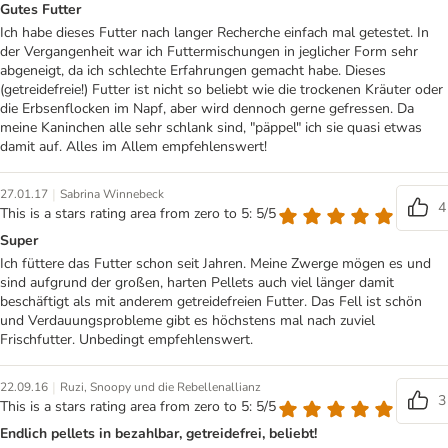
Gutes Futter
Ich habe dieses Futter nach langer Recherche einfach mal getestet. In
der Vergangenheit war ich Futtermischungen in jeglicher Form sehr
abgeneigt, da ich schlechte Erfahrungen gemacht habe. Dieses
(getreidefreie!) Futter ist nicht so beliebt wie die trockenen Kräuter oder
die Erbsenflocken im Napf, aber wird dennoch gerne gefressen. Da
meine Kaninchen alle sehr schlank sind, "päppel" ich sie quasi etwas
damit auf. Alles im Allem empfehlenswert!
|
27.01.17
Sabrina Winnebeck
4
This is a stars rating area from zero to 5: 5/5
Super
Ich füttere das Futter schon seit Jahren. Meine Zwerge mögen es und
sind aufgrund der großen, harten Pellets auch viel länger damit
beschäftigt als mit anderem getreidefreien Futter. Das Fell ist schön
und Verdauungsprobleme gibt es höchstens mal nach zuviel
Frischfutter. Unbedingt empfehlenswert.
|
22.09.16
Ruzi, Snoopy und die Rebellenallianz
3
This is a stars rating area from zero to 5: 5/5
Endlich pellets in bezahlbar, getreidefrei, beliebt!