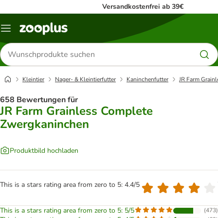
Versandkostenfrei ab 39€
Menü
Produkte
suchen
Kleintier
Nager- & Kleintierfutter
Kaninchenfutter
JR Farm Grain
658 Bewertungen für
JR Farm Grainless Complete
Zwergkaninchen
Produktbild hochladen
This is a stars rating area from zero to 5: 4.4/5
This is a stars rating area from zero to 5: 5/5
(
473
)