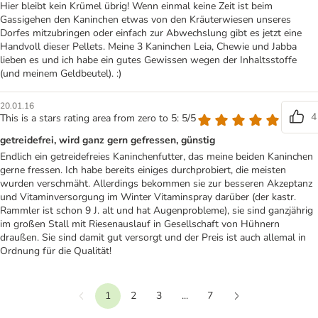
Hier bleibt kein Krümel übrig! Wenn einmal keine Zeit ist beim
Gassigehen den Kaninchen etwas von den Kräuterwiesen unseres
Dorfes mitzubringen oder einfach zur Abwechslung gibt es jetzt eine
Handvoll dieser Pellets. Meine 3 Kaninchen Leia, Chewie und Jabba
lieben es und ich habe ein gutes Gewissen wegen der Inhaltsstoffe
(und meinem Geldbeutel). :)
20.01.16
4
This is a stars rating area from zero to 5: 5/5
getreidefrei, wird ganz gern gefressen, günstig
Endlich ein getreidefreies Kaninchenfutter, das meine beiden Kaninchen
gerne fressen. Ich habe bereits einiges durchprobiert, die meisten
wurden verschmäht. Allerdings bekommen sie zur besseren Akzeptanz
und Vitaminversorgung im Winter Vitaminspray darüber (der kastr.
Rammler ist schon 9 J. alt und hat Augenprobleme), sie sind ganzjährig
im großen Stall mit Riesenauslauf in Gesellschaft von Hühnern
draußen. Sie sind damit gut versorgt und der Preis ist auch allemal in
Ordnung für die Qualität!
1
2
3
...
7
Vorherige
Weiter