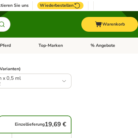
tieren Sie uns
Wiederbestellen
Warenkorb
Pferd
Top-Marken
% Angebote
: Fisch
tegorie-Menü öffnen: Vogel
Kategorie-Menü öffnen: Pferd
Kategorie-Menü öffnen: T
 Varianten)
n x 0,5 ml
2
19,69 €
Einzellieferung