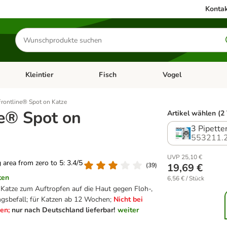
Kontak
Produkte
suchen
Kleintier
Fisch
Vogel
utter & Zubehör
Kategorie-Menü öffnen: Hundefutter & Zubehör
Kategorie-Menü öffnen: Kleintier
Kategorie-Menü öffnen
Ka
Frontline® Spot on Katze
ne® Spot on
Artikel wählen (2
3 Pipette
553211.
UVP 25,10 €
g area from zero to 5: 3.4/5
(
39
)
19,69 €
ten
6,56 € / Stück
 Katze zum Auftropfen auf die Haut gegen Floh-,
ngsbefall; für Katzen ab 12 Wochen;
Nicht bei
en;
nur nach Deutschland lieferbar!
weiter