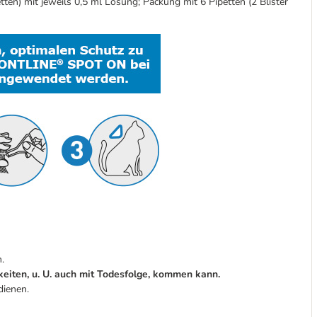
etten) mit jeweils 0,5 ml Lösung; Packung mit 6 Pipetten (2 Blister
.
eiten, u. U. auch mit Todesfolge, kommen kann.
dienen.