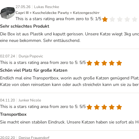
|
27.05.26
Lukas Reschke
Capri III + Kuscheldecke Pawty + Katzengeschirr
This is a stars rating area from zero to 5: 1/5
Sehr schlechtes Produkt
Die Box ist aus Plastik und kaputt gerissen. Unsere Katze wiegt 3kg un
eine neue bekommen. Sehr enttäuschend.
|
02.07.24
Dunja Popovic
This is a stars rating area from zero to 5: 5/5
Schön viel Platz für große Katzen
Endlich mal eine Transportbox, worin auch große Katzen genügend Platz
Katze von oben reinsetzen kann oder auch streicheln kann um sie zu ber
|
04.11.20
Junker Nicole
This is a stars rating area from zero to 5: 5/5
Transportbox
Sie macht einen stabilen Eindruck. Unsere Katzen haben sie sofort als H
|
20.02.20
Denise Frauendorf