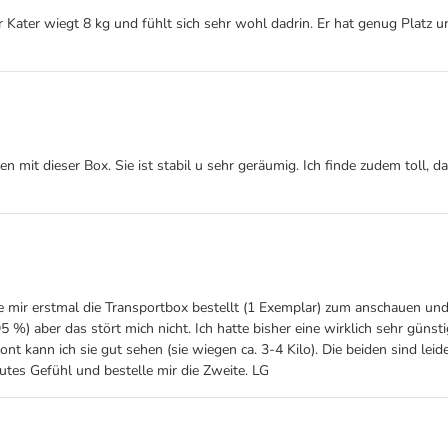
er Kater wiegt 8 kg und fühlt sich sehr wohl dadrin. Er hat genug Plat
 mit dieser Box. Sie ist stabil u sehr geräumig. Ich finde zudem toll, d
abe mir erstmal die Transportbox bestellt (1 Exemplar) zum anschauen u
5 %) aber das stört mich nicht. Ich hatte bisher eine wirklich sehr güns
Front kann ich sie gut sehen (sie wiegen ca. 3-4 Kilo). Die beiden sind 
tes Gefühl und bestelle mir die Zweite. LG