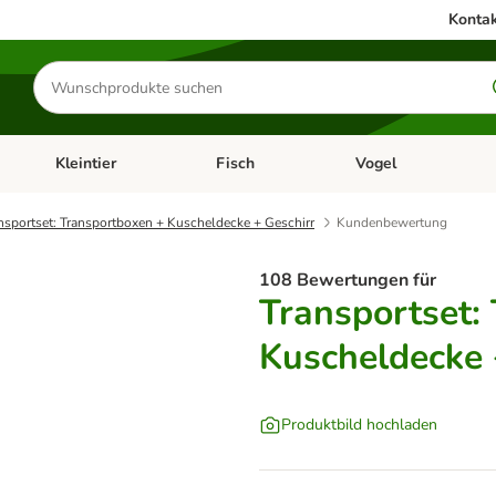
Kontak
Produkte
suchen
Kleintier
Fisch
Vogel
utter & Zubehör
Kategorie-Menü öffnen: Hundefutter & Zubehör
Kategorie-Menü öffnen: Kleintier
Kategorie-Menü öffnen
Ka
nsportset: Transportboxen + Kuscheldecke + Geschirr
Kundenbewertung
108 Bewertungen für
Transportset:
Kuscheldecke 
Produktbild hochladen