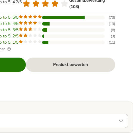
Gesamtbewertung
o to 5: 4.2/5
(108)
o to 5: 5/5
(
73
)
o to 5: 4/5
(
13
)
o to 5: 3/5
(
8
)
o to 5: 2/5
(
3
)
o to 5: 1/5
(
11
)
hen
Produkt bewerten