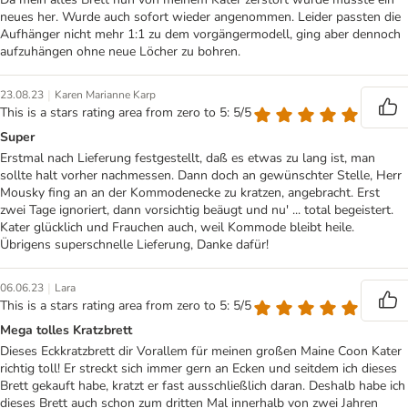
neues her. Wurde auch sofort wieder angenommen. Leider passten die
Aufhänger nicht mehr 1:1 zu dem vorgängermodell, ging aber dennoch
aufzuhängen ohne neue Löcher zu bohren.
|
23.08.23
Karen Marianne Karp
This is a stars rating area from zero to 5: 5/5
Super
Erstmal nach Lieferung festgestellt, daß es etwas zu lang ist, man
sollte halt vorher nachmessen. Dann doch an gewünschter Stelle, Herr
Mousky fing an an der Kommodenecke zu kratzen, angebracht. Erst
zwei Tage ignoriert, dann vorsichtig beäugt und nu' ... total begeistert.
Kater glücklich und Frauchen auch, weil Kommode bleibt heile.
Übrigens superschnelle Lieferung, Danke dafür!
|
06.06.23
Lara
This is a stars rating area from zero to 5: 5/5
Mega tolles Kratzbrett
Dieses Eckkratzbrett dir Vorallem für meinen großen Maine Coon Kater
richtig toll! Er streckt sich immer gern an Ecken und seitdem ich dieses
Brett gekauft habe, kratzt er fast ausschließlich daran. Deshalb habe ich
dieses Brett auch schon zum dritten Mal innerhalb von zwei Jahren