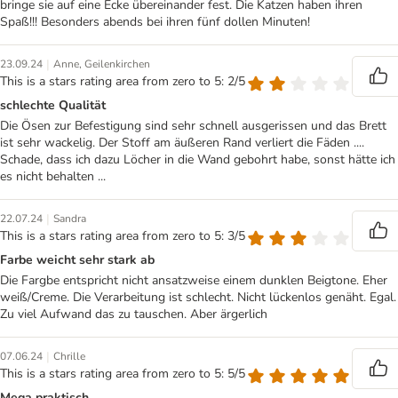
bringe sie auf eine Ecke übereinander fest. Die Katzen haben ihren
Spaß!!! Besonders abends bei ihren fünf dollen Minuten!
|
23.09.24
Anne, Geilenkirchen
This is a stars rating area from zero to 5: 2/5
schlechte Qualität
Die Ösen zur Befestigung sind sehr schnell ausgerissen und das Brett
ist sehr wackelig. Der Stoff am äußeren Rand verliert die Fäden ....
Schade, dass ich dazu Löcher in die Wand gebohrt habe, sonst hätte ich
es nicht behalten ...
|
22.07.24
Sandra
This is a stars rating area from zero to 5: 3/5
Farbe weicht sehr stark ab
Die Fargbe entspricht nicht ansatzweise einem dunklen Beigtone. Eher
weiß/Creme. Die Verarbeitung ist schlecht. Nicht lückenlos genäht. Egal.
Zu viel Aufwand das zu tauschen. Aber ärgerlich
|
07.06.24
Chrille
This is a stars rating area from zero to 5: 5/5
Mega praktisch