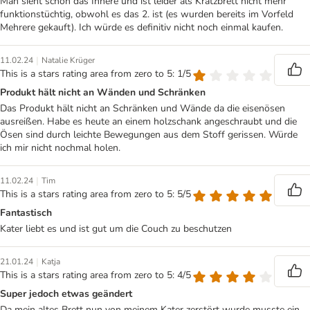
Man sieht schon das Innere und ist leider als Kratzbrett nicht mehr
funktionstüchtig, obwohl es das 2. ist (es wurden bereits im Vorfeld
Mehrere gekauft). Ich würde es definitiv nicht noch einmal kaufen.
|
11.02.24
Natalie Krüger
This is a stars rating area from zero to 5: 1/5
Produkt hält nicht an Wänden und Schränken
Das Produkt hält nicht an Schränken und Wände da die eisenösen
ausreißen. Habe es heute an einem holzschank angeschraubt und die
Ösen sind durch leichte Bewegungen aus dem Stoff gerissen. Würde
ich mir nicht nochmal holen.
|
11.02.24
Tim
This is a stars rating area from zero to 5: 5/5
Fantastisch
Kater liebt es und ist gut um die Couch zu beschutzen
|
21.01.24
Katja
This is a stars rating area from zero to 5: 4/5
Super jedoch etwas geändert
Da mein altes Brett nun von meinem Kater zerstört wurde musste ein