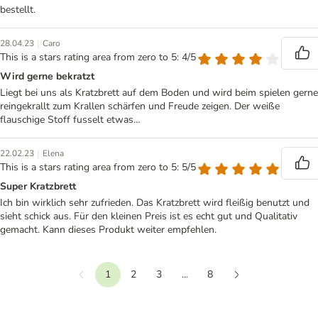
bestellt.
|
28.04.23
Caro
This is a stars rating area from zero to 5: 4/5
Wird gerne bekratzt
Liegt bei uns als Kratzbrett auf dem Boden und wird beim spielen gerne
reingekrallt zum Krallen schärfen und Freude zeigen. Der weiße
flauschige Stoff fusselt etwas…
|
22.02.23
Elena
This is a stars rating area from zero to 5: 5/5
Super Kratzbrett
Ich bin wirklich sehr zufrieden. Das Kratzbrett wird fleißig benutzt und
sieht schick aus. Für den kleinen Preis ist es echt gut und Qualitativ
gemacht. Kann dieses Produkt weiter empfehlen.
1
2
3
...
8
Vorherige
Weiter