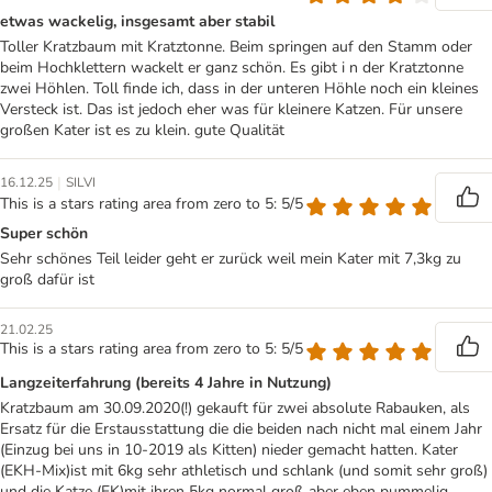
etwas wackelig, insgesamt aber stabil
Toller Kratzbaum mit Kratztonne. Beim springen auf den Stamm oder
beim Hochklettern wackelt er ganz schön. Es gibt i n der Kratztonne
zwei Höhlen. Toll finde ich, dass in der unteren Höhle noch ein kleines
Versteck ist. Das ist jedoch eher was für kleinere Katzen. Für unsere
großen Kater ist es zu klein. gute Qualität
|
16.12.25
SILVI
This is a stars rating area from zero to 5: 5/5
Super schön
Sehr schönes Teil leider geht er zurück weil mein Kater mit 7,3kg zu
groß dafür ist
21.02.25
This is a stars rating area from zero to 5: 5/5
Langzeiterfahrung (bereits 4 Jahre in Nutzung)
Kratzbaum am 30.09.2020(!) gekauft für zwei absolute Rabauken, als
Ersatz für die Erstausstattung die die beiden nach nicht mal einem Jahr
(Einzug bei uns in 10-2019 als Kitten) nieder gemacht hatten. Kater
(EKH-Mix)ist mit 6kg sehr athletisch und schlank (und somit sehr groß)
und die Katze (EK)mit ihren 5kg normal groß aber eben pummelig.