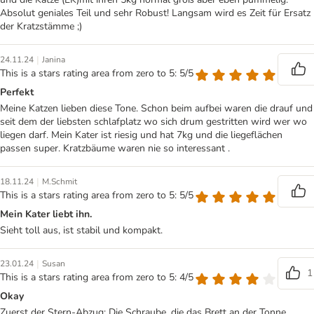
Absolut geniales Teil und sehr Robust! Langsam wird es Zeit für Ersatz
der Kratzstämme ;)
|
24.11.24
Janina
This is a stars rating area from zero to 5: 5/5
Perfekt
Meine Katzen lieben diese Tone. Schon beim aufbei waren die drauf und
seit dem der liebsten schlafplatz wo sich drum gestritten wird wer wo
liegen darf. Mein Kater ist riesig und hat 7kg und die liegeflächen
passen super. Kratzbäume waren nie so interessant .
|
18.11.24
M.Schmit
This is a stars rating area from zero to 5: 5/5
Mein Kater liebt ihn.
Sieht toll aus, ist stabil und kompakt.
|
23.01.24
Susan
1
This is a stars rating area from zero to 5: 4/5
Okay
Zuerst der Stern-Abzug: Die Schraube, die das Brett an der Tonne