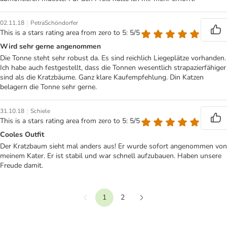
|
02.11.18
PetraSchöndorfer
This is a stars rating area from zero to 5: 5/5
Wird sehr gerne angenommen
Die Tonne steht sehr robust da. Es sind reichlich Liegeplätze vorhanden.
Ich habe auch festgestellt, dass die Tonnen wesentlich strapazierfähiger
sind als die Kratzbäume. Ganz klare Kaufempfehlung. Din Katzen
belagern die Tonne sehr gerne.
|
31.10.18
Schiele
This is a stars rating area from zero to 5: 5/5
Cooles Outfit
Der Kratzbaum sieht mal anders aus! Er wurde sofort angenommen von
meinem Kater. Er ist stabil und war schnell aufzubauen. Haben unsere
Freude damit.
1
2
Vorherige
Weiter