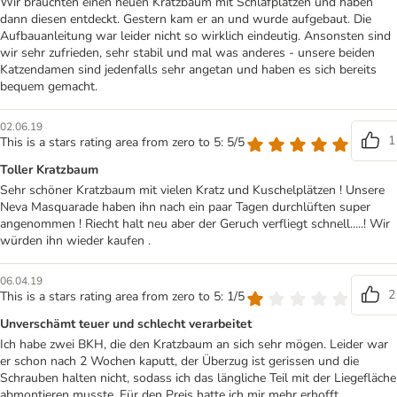
Wir brauchten einen neuen Kratzbaum mit Schlafplätzen und haben
dann diesen entdeckt. Gestern kam er an und wurde aufgebaut. Die
Aufbauanleitung war leider nicht so wirklich eindeutig. Ansonsten sind
wir sehr zufrieden, sehr stabil und mal was anderes - unsere beiden
Katzendamen sind jedenfalls sehr angetan und haben es sich bereits
bequem gemacht.
02.06.19
1
This is a stars rating area from zero to 5: 5/5
Toller Kratzbaum
Sehr schöner Kratzbaum mit vielen Kratz und Kuschelplätzen ! Unsere
Neva Masquarade haben ihn nach ein paar Tagen durchlüften super
angenommen ! Riecht halt neu aber der Geruch verfliegt schnell.....! Wir
würden ihn wieder kaufen .
06.04.19
2
This is a stars rating area from zero to 5: 1/5
Unverschämt teuer und schlecht verarbeitet
Ich habe zwei BKH, die den Kratzbaum an sich sehr mögen. Leider war
er schon nach 2 Wochen kaputt, der Überzug ist gerissen und die
Schrauben halten nicht, sodass ich das längliche Teil mit der Liegefläche
abmontieren musste. Für den Preis hatte ich mir mehr erhofft.