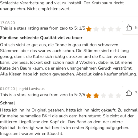
Schlechte Verarbeitung und viel zu instabil. Der Kratzbaum riecht
unangenehm. Nicht empfehlenswert.
17.08.20
5
This is a stars rating area from zero to 5: 1/5
Für diese schlechte Qualität viel zu teuer
Optisch sieht er gut aus, die Tonne in grau mit den schwarzen
Stämmen, aber das war es auch schon. Die Stämme sind nicht lang
genug, damit die Katze sich richtig strecken und die Krallen wetzen
kann. Der Sisal lockert sich schon nach 3 Wochen , dabei nutzt meine
Katze den Baum kaum, da er einen unangenehmen Geruch verströmt.
Alle Kissen habe ich schon gewaschen. Absolut keine Kaufempfehlung.
|
01.07.20
Ingrid Lawiszus
3
This is a stars rating area from zero to 5: 2/5
Schmal
Hätte ich ihn im Original gesehen, hätte ich ihn nicht gekauft. Zu schmal
für meine pummelige BKH die auch gern herumturnt. Sie zieht auf der
mittleren Liegefläche den Kopf ein. Das Band an dem der untere
Spielball befestigt war hat bereits im ersten Spielgang aufgegeben.
Insgesamt waren wir enttäuscht.