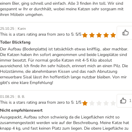
einem Bier, ging schnell und einfach. Alle 3 finden ihn toll. Wir sind
gespannt w Ihr er durchhält, wobei meine Katzen sehr sorgsam mit
ihren Möbeln umgehen.
|
25.10.25
Karin
This is a stars rating area from zero to 5: 5/5
Toller Blickfang
Der Aufbau (Bodenplatte) ist tatsächlich etwas knifflig.. aber machbar.
Die Katzen haben ihn sofort angenommen und beide Liegeplätze sind
immer besetzt. Für normal große Katzen mit 4-5 Kilo absolut
ausreichend. Ich finde ihn sehr hübsch, erinnert mich an einen Pilz. Die
Holzstämme, die abnehmbaren Kissen und das nach Abnutzung
erneuerbare Sisal lässt ihn hoffentlich lange nutzbar bleiben. Von mir
gibt's eine klare Empfehlung!
|
01.08.25
B. B.
1
This is a stars rating area from zero to 5: 1/5
Nicht empfehlenswert
Ausgepackt, Aufbau schon schwierig da die Liegeflächen nicht so
zusammengesteckt werden wie auf der Beschreibung. Meine Katze hat
knapp 4 kg, und fast keinen Platz zum liegen. Die obere Liegefläche zu