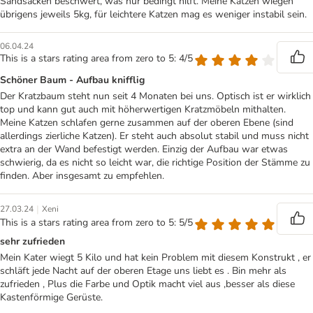
Sandsäcken beschwert, was nur bedingt hilft. Meine Katzen wiegen
übrigens jeweils 5kg, für leichtere Katzen mag es weniger instabil sein.
06.04.24
This is a stars rating area from zero to 5: 4/5
Schöner Baum - Aufbau knifflig
Der Kratzbaum steht nun seit 4 Monaten bei uns. Optisch ist er wirklich
top und kann gut auch mit höherwertigen Kratzmöbeln mithalten.
Meine Katzen schlafen gerne zusammen auf der oberen Ebene (sind
allerdings zierliche Katzen). Er steht auch absolut stabil und muss nicht
extra an der Wand befestigt werden. Einzig der Aufbau war etwas
schwierig, da es nicht so leicht war, die richtige Position der Stämme zu
finden. Aber insgesamt zu empfehlen.
|
27.03.24
Xeni
This is a stars rating area from zero to 5: 5/5
sehr zufrieden
Mein Kater wiegt 5 Kilo und hat kein Problem mit diesem Konstrukt , er
schläft jede Nacht auf der oberen Etage uns liebt es . Bin mehr als
zufrieden , Plus die Farbe und Optik macht viel aus ,besser als diese
Kastenförmige Gerüste.