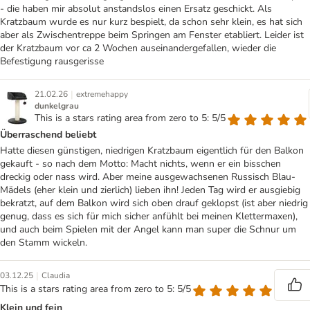
- die haben mir absolut anstandslos einen Ersatz geschickt. Als
Kratzbaum wurde es nur kurz bespielt, da schon sehr klein, es hat sich
aber als Zwischentreppe beim Springen am Fenster etabliert. Leider ist
der Kratzbaum vor ca 2 Wochen auseinandergefallen, wieder die
Befestigung rausgerisse
|
21.02.26
extremehappy
dunkelgrau
This is a stars rating area from zero to 5: 5/5
Überraschend beliebt
Hatte diesen günstigen, niedrigen Kratzbaum eigentlich für den Balkon
gekauft - so nach dem Motto: Macht nichts, wenn er ein bisschen
dreckig oder nass wird. Aber meine ausgewachsenen Russisch Blau-
Mädels (eher klein und zierlich) lieben ihn! Jeden Tag wird er ausgiebig
bekratzt, auf dem Balkon wird sich oben drauf geklopst (ist aber niedrig
genug, dass es sich für mich sicher anfühlt bei meinen Klettermaxen),
und auch beim Spielen mit der Angel kann man super die Schnur um
den Stamm wickeln.
|
03.12.25
Claudia
This is a stars rating area from zero to 5: 5/5
Klein und fein