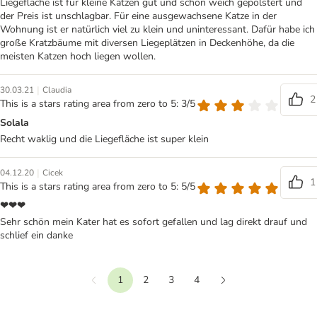
Liegefläche ist für kleine Katzen gut und schön weich gepolstert und
der Preis ist unschlagbar. Für eine ausgewachsene Katze in der
Wohnung ist er natürlich viel zu klein und uninteressant. Dafür habe ich
große Kratzbäume mit diversen Liegeplätzen in Deckenhöhe, da die
meisten Katzen hoch liegen wollen.
|
30.03.21
Claudia
2
This is a stars rating area from zero to 5: 3/5
Solala
Recht waklig und die Liegefläche ist super klein
|
04.12.20
Cicek
1
This is a stars rating area from zero to 5: 5/5
❤❤❤
Sehr schön mein Kater hat es sofort gefallen und lag direkt drauf und
schlief ein danke
1
2
3
4
Vorherige
Weiter