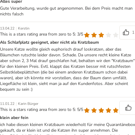
Alles super
Gute Verarbeitung, wurde gut angenommen. Bei dem Preis macht man
nichts falsch
|
13.04.22
Kerstin
1
This is a stars rating area from zero to 5: 3/5
Als Schlafplatz geeignet, aber nicht als Kratzbaum
Unsere Katze wollte gleich euphorisch drauf loskratzen, aber das
Bäumchen rutschte leider davon. Schade. Da unsere recht kleine Katze
aber schon 2, 3 Mal drauf geschlafen hat, behalten wir den "Kratzbaum"
für den kleinen Preis. Evtl. klappt das Kratzen besser mit rutschfesten
Selbstklebeplättchen (die bei einem anderen Kratzbaum schon dabei
waren), aber ich könnte mir vorstellen, dass der Baum dann umfällt.
Liegefläche ist klein, sieht man ja auf den Kundenfotos. Aber scheint
bequem zu sein :)
|
11.01.22
Karin Bürger
This is a stars rating area from zero to 5: 5/5
klein aber fein
ich habe diesen kleinen Kratzbaum wiederholt für meine Quarantänebox
gekauft, da er klein ist und die Katzen ihn super annehmen. Die