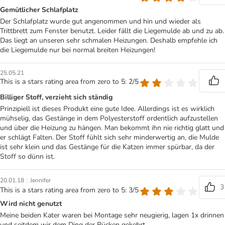
Gemütlicher Schlafplatz
Der Schlafplatz wurde gut angenommen und hin und wieder als
Trittbrett zum Fenster benutzt. Leider fällt die Liegemulde ab und zu ab.
Das liegt an unseren sehr schmalen Heizungen. Deshalb empfehle ich
die Liegemulde nur bei normal breiten Heizungen!
25.05.21
This is a stars rating area from zero to 5: 2/5
Billiger Stoff, verzieht sich ständig
Prinzipiell ist dieses Produkt eine gute Idee. Allerdings ist es wirklich
mühselig, das Gestänge in dem Polyesterstoff ordentlich aufzustellen
und über die Heizung zu hängen. Man bekommt ihn nie richtig glatt und
er schlägt Falten. Der Stoff fühlt sich sehr minderwertig an, die Mulde
ist sehr klein und das Gestänge für die Katzen immer spürbar, da der
Stoff so dünn ist.
|
20.01.18
Jennifer
3
This is a stars rating area from zero to 5: 3/5
Wird nicht genutzt
Meine beiden Kater waren bei Montage sehr neugierig, lagen 1x drinnen
und seitdem wir dem Ding der Rücken gekehrt...