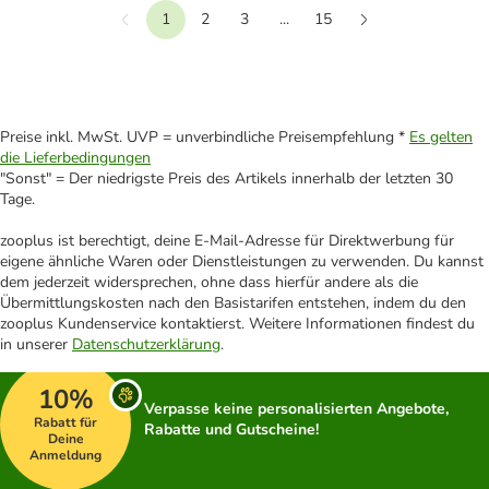
1
2
3
...
15
Vorherige
Weiter
Preise inkl. MwSt. UVP = unverbindliche Preisempfehlung *
Es gelten
die Lieferbedingungen
"Sonst" = Der niedrigste Preis des Artikels innerhalb der letzten 30
Tage.
zooplus ist berechtigt, deine E-Mail-Adresse für Direktwerbung für
eigene ähnliche Waren oder Dienstleistungen zu verwenden. Du kannst
dem jederzeit widersprechen, ohne dass hierfür andere als die
Übermittlungskosten nach den Basistarifen entstehen, indem du den
zooplus Kundenservice kontaktierst. Weitere Informationen findest du
in unserer
Datenschutzerklärung
.
10%
Verpasse keine personalisierten Angebote,
Rabatt für
Rabatte und Gutscheine!
Deine
Anmeldung