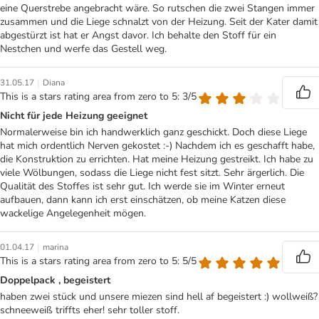
eine Querstrebe angebracht wäre. So rutschen die zwei Stangen immer
zusammen und die Liege schnalzt von der Heizung. Seit der Kater damit
abgestürzt ist hat er Angst davor. Ich behalte den Stoff für ein
Nestchen und werfe das Gestell weg.
|
31.05.17
Diana
This is a stars rating area from zero to 5: 3/5
Nicht für jede Heizung geeignet
Normalerweise bin ich handwerklich ganz geschickt. Doch diese Liege
hat mich ordentlich Nerven gekostet :-) Nachdem ich es geschafft habe,
die Konstruktion zu errichten. Hat meine Heizung gestreikt. Ich habe zu
viele Wölbungen, sodass die Liege nicht fest sitzt. Sehr ärgerlich. Die
Qualität des Stoffes ist sehr gut. Ich werde sie im Winter erneut
aufbauen, dann kann ich erst einschätzen, ob meine Katzen diese
wackelige Angelegenheit mögen.
|
01.04.17
marina
This is a stars rating area from zero to 5: 5/5
Doppelpack , begeistert
haben zwei stück und unsere miezen sind hell af begeistert :) wollweiß?
schneeweiß triffts eher! sehr toller stoff.