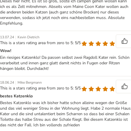
Dieses hier nicht. Es ist so groß, sollte ich campen gehen wollen kann
ich es als Zelt mitnehmen. Abseits vom Maine Coon Kater wollen auch
die anderen beiden Katzen (auch ganz schöne Brocken) nur dieses
verwenden, sodass ich jetzt noch eins nachbestellen muss. Absolute
Empfehlung.
|
13.07.24
Kevin Dietrich
This is a stars rating area from zero to 5: 5/5
Wow!
Ein riesiges Katzenklo! Da passen selbst zwei Ragdoll Kater rein. Schön
verarbeitet und innen ganz glatt damit nichts in Fugen oder Ritzen
hängen bleibt. Durchdacht!
|
18.06.24
Mike Bergmann
This is a stars rating area from zero to 5: 5/5
bestes Katzenklo
Bestes Katzenklo was ich bisher hatte schon alleine wegen der Größe
und das viel weniger Streu in der Wohnung liegt. Habe 2 normale Haus
Kater und die sind untalentiert beim Scharren so dass bei einer Schalen
Toilette das halbe Streu aus der Schale fliegt. Bei diesem Katzenklo ist
das nicht der Fall. Ich bin vollends zufrieden