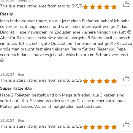
|
19.10.24
Sonja Eck
This is a stars rating area from zero to 5: 5/5
Riesig!
Mein Mitbewohner fragte, ob wir jetzt einen Elefanten haben! Ich habe
es vorher nicht abgemessen und war selber überrascht wie groß das
Ding ist. Habe inzwischen im Zooladen eine kleinere Version gekauft 😅
Aber für Riesenrassen ist sie optimal... vergebe 5 Sterne weil es ansich
ein tolles Teil ist, sehr gute Qualität, nur für eine normal große Katze zu
groß) man braucht fast einen eigenen Raum für das Riesenklo, Pepe
verirrt sich darin... nutze es jetzt als Wäschekorb im Schrank versteckt
🤭
|
14.10.24
Ben
This is a stars rating area from zero to 5: 5/5
Super Katzenklo
Habe 2 Toiletten bestellt und bin Mega zufrieden, alle 3 katzen sind
sofort aufs Klo. Sie sind wirklich sehr groß, keine meiner katze muss
Platzangst haben. Werde ich aufgefallen nachbestellen.
|
14.10.24
Ben
This is a stars rating area from zero to 5: 5/5