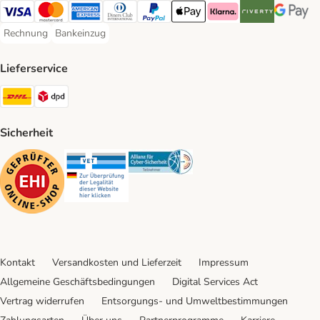
Visa Payment Method
Mastercard Payment Method
American Express Payment Method
Diners Club Payment Method
PayPal Payment Method
Apple Pay Payment Method
Klarna Payment Method
Riverty Payment 
Google P
Rechnung
Bankeinzug
Rechnung Payment Method
Bankeinzug Payment Method
Lieferservice
DHL Shipping Method
DPD Shipping Method
Sicherheit
Security
Security
Security
Kontakt
Versandkosten und Lieferzeit
Impressum
Allgemeine Geschäftsbedingungen
Digital Services Act
Vertrag widerrufen
Entsorgungs- und Umweltbestimmungen