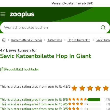
Versandkostenfrei ab 39€
Menü
Produkte
suchen
Katzenfutter & Zubehör
Katzenklos
Hop In Katzenklo
Savic Katz
47 Bewertungen für
Savic Katzentoilette Hop In Giant
Produktbild hochladen
This is a stars rating area from zero to 5: 4.9/5
This is a stars rating area from zero to 5: 5/5
(
43
)
This is a stars rating area from zero to 5: 4/5
(
2
)
This is a stars rating area from zero to 5: 3/5
(
1
)