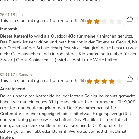
|
26.01.18
Imke
1
This is a stars rating area from zero to 5: 2/5
Mmmmh ...
Dieses Katzenklo wird als Outdoor-Klo für meine Kaninchen genutzt.
Das Plastik ist sehr dünn und man braucht in der Tat etwas Geduld, bis
der Deckel auf der Schale richtig fest sitzt. Man (ich) hätte besser etwas
mehr Geld ausgeben und ein robusteres Klo kaufen sollen aber für den
Zweck ( Grobi-Kaninchen :-) ) wird es wohl eine Weile halten.
|
07.11.17
Ramona
1
This is a stars rating area from zero to 5: 4/5
Ausreichend
Da ich unser altes Katzenklo bei der letzten Reinigung kaputt gemacht
habe, war nun ein neues fällig. Habe dieses hier im Angebot für 9,90€
ergattert und heute angekommen. Der Zusammenbau ist für
Grobmotoriker eher ungeeignet, aber mit etwas Fingerspitzengefühl
und Vorsichtig ganz easy zu schaffen. Das Plastik ist in der Tat sehr
dünn, aber ich denke vollkommen ausreichend. Die Klappe ist frei
schwingend, nix hakt oder klemmt. Würde es vermutlich nochmal
kaufen.