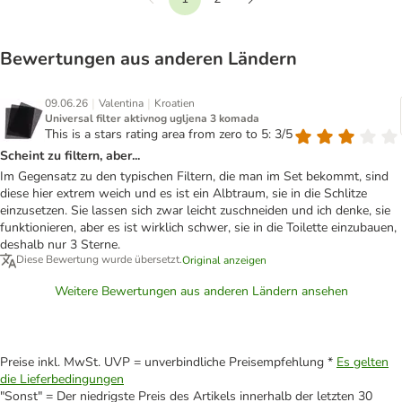
Vorherige
Weiter
Bewertungen aus anderen Ländern
|
|
09.06.26
Valentina
Kroatien
Universal filter aktivnog ugljena 3 komada
This is a stars rating area from zero to 5: 3/5
Scheint zu filtern, aber...
Im Gegensatz zu den typischen Filtern, die man im Set bekommt, sind
diese hier extrem weich und es ist ein Albtraum, sie in die Schlitze
einzusetzen. Sie lassen sich zwar leicht zuschneiden und ich denke, sie
funktionieren, aber es ist wirklich schwer, sie in die Toilette einzubauen,
deshalb nur 3 Sterne.
Diese Bewertung wurde übersetzt.
Original anzeigen
Weitere Bewertungen aus anderen Ländern ansehen
Preise inkl. MwSt. UVP = unverbindliche Preisempfehlung *
Es gelten
die Lieferbedingungen
"Sonst" = Der niedrigste Preis des Artikels innerhalb der letzten 30