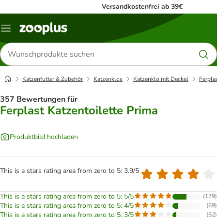
Versandkostenfrei ab 39€
Menü
Produkte
suchen
Katzenfutter & Zubehör
Katzenklos
Katzenklo mit Deckel
Ferpla
357 Bewertungen für
Ferplast Katzentoilette Prima
Produktbild hochladen
This is a stars rating area from zero to 5: 3.9/5
This is a stars rating area from zero to 5: 5/5
(
179
)
This is a stars rating area from zero to 5: 4/5
(
69
)
This is a stars rating area from zero to 5: 3/5
(
52
)