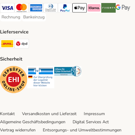
Visa Payment Method
Mastercard Payment Method
American Express Payment Method
Diners Club Payment Method
PayPal Payment Method
Apple Pay Payment Method
Klarna Payment Method
Riverty Payment 
Google P
Rechnung
Bankeinzug
Rechnung Payment Method
Bankeinzug Payment Method
Lieferservice
DHL Shipping Method
DPD Shipping Method
Sicherheit
Security
Security
Security
Kontakt
Versandkosten und Lieferzeit
Impressum
Allgemeine Geschäftsbedingungen
Digital Services Act
Vertrag widerrufen
Entsorgungs- und Umweltbestimmungen