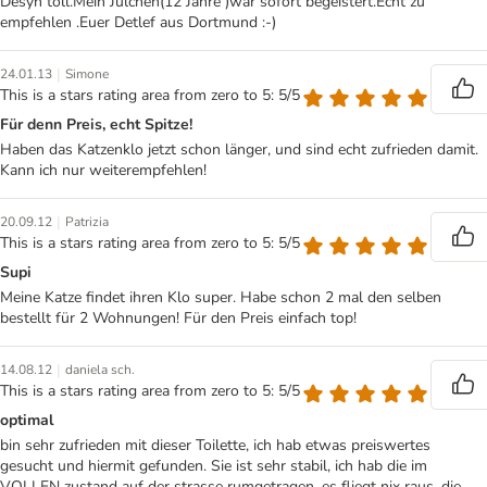
Desyn toll.Mein Julchen(12 Jahre )war sofort begeistert.Echt zu
empfehlen .Euer Detlef aus Dortmund :-)
|
24.01.13
Simone
This is a stars rating area from zero to 5: 5/5
Für denn Preis, echt Spitze!
Haben das Katzenklo jetzt schon länger, und sind echt zufrieden damit.
Kann ich nur weiterempfehlen!
|
20.09.12
Patrizia
This is a stars rating area from zero to 5: 5/5
Supi
Meine Katze findet ihren Klo super. Habe schon 2 mal den selben
bestellt für 2 Wohnungen! Für den Preis einfach top!
|
14.08.12
daniela sch.
This is a stars rating area from zero to 5: 5/5
optimal
bin sehr zufrieden mit dieser Toilette, ich hab etwas preiswertes
gesucht und hiermit gefunden. Sie ist sehr stabil, ich hab die im
VOLLEN zustand auf der strasse rumgetragen. es fliegt nix raus, die