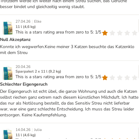
Trotzdem werde ich weiter nach einem Streu suchen, das Gerüche
besser bindet und gleichzeitig wenig staubt.
|
27.04.26
Elke
11 l (4,6 kg)
This is a stars rating area from zero to 5: 1/5
Null Akzeptanz
Konnte ich wegwerfen.Keine meiner 3 Katzen besuchte das Katzenklo
mit dem Streu
20.04.26
Sparpaket 2 x 11 l (9,2 kg)
This is a stars rating area from zero to 5: 1/5
Schlechter Eigengeruch
Der Eigengeruch ist echt übel, die ganze Wohnung und auch die Katzen
selbst riechen ganz extrem nach diesem künstlichen Milchduft. Ich hatte
das nur als Notlösung bestellt, da das Sensitiv Streu nicht lieferbar
war, war eine ganz schlechte Entscheidung. Ich muss das Streu leider
entsorgen. Keine Kaufempfehlung.
|
14.04.26
Julia
11 l (4,6 kg)