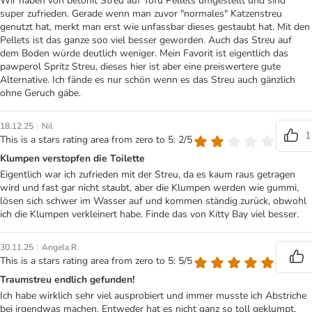
Wir haben von betonit Streu auf Tofu Pellets umgestellt und sind
super zufrieden. Gerade wenn man zuvor "normales" Katzenstreu
genutzt hat, merkt man erst wie unfassbar dieses gestaubt hat. Mit den
Pellets ist das ganze soo viel besser geworden. Auch das Streu auf
dem Boden würde deutlich weniger. Mein Favorit ist eigentlich das
pawperol Spritz Streu, dieses hier ist aber eine preiswertere gute
Alternative. Ich fände es nur schön wenn es das Streu auch gänzlich
ohne Geruch gäbe.
|
18.12.25
Nil
1
This is a stars rating area from zero to 5: 2/5
Klumpen verstopfen die Toilette
Eigentlich war ich zufrieden mit der Streu, da es kaum raus getragen
wird und fast gar nicht staubt, aber die Klumpen werden wie gummi,
lösen sich schwer im Wasser auf und kommen ständig zurück, obwohl
ich die Klumpen verkleinert habe. Finde das von Kitty Bay viel besser.
|
30.11.25
Angela R.
This is a stars rating area from zero to 5: 5/5
Traumstreu endlich gefunden!
Ich habe wirklich sehr viel ausprobiert und immer musste ich Abstriche
bei irgendwas machen. Entweder hat es nicht ganz so toll geklumpt,