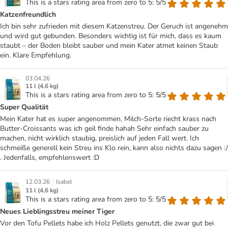
This is a stars rating area from zero to 5: 5/5
Katzenfreundlich
Ich bin sehr zufrieden mit diesem Katzenstreu. Der Geruch ist angenehm
und wird gut gebunden. Besonders wichtig ist für mich, dass es kaum
staubt – der Boden bleibt sauber und mein Kater atmet keinen Staub
ein. Klare Empfehlung.
03.04.26
11 l (4,6 kg)
This is a stars rating area from zero to 5: 5/5
Super Qualität
Mein Kater hat es super angenommen, Milch-Sorte riecht krass nach
Butter-Croissants was ich geil finde hahah Sehr einfach sauber zu
machen, nicht wirklich staubig, preislich auf jeden Fall wert. Ich
schmeiße generell kein Streu ins Klo rein, kann also nichts dazu sagen :/
. Jedenfalls, empfehlenswert :D
|
12.03.26
Isabel
11 l (4,6 kg)
This is a stars rating area from zero to 5: 5/5
Neues Lieblingsstreu meiner Tiger
Vor den Tofu Pellets habe ich Holz Pellets genutzt, die zwar gut bei