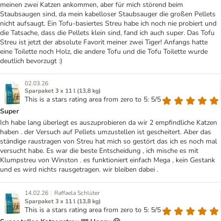
meinen zwei Katzen ankommen, aber für mich störend beim
Staubsaugen sind, da mein kabelloser Staubsauger die großen Pellets
nicht aufsaugt. Ein Tofu-basiertes Streu habe ich noch nie probiert und
die Tatsache, dass die Pellets klein sind, fand ich auch super. Das Tofu
Streu ist jetzt der absolute Favorit meiner zwei Tiger! Anfangs hatte
eine Toilette noch Holz, die andere Tofu und die Tofu Toilette wurde
deutlich bevorzugt :)
02.03.26
Sparpaket 3 x 11 l (13,8 kg)
This is a stars rating area from zero to 5: 5/5
Super
Ich habe lang überlegt es auszuprobieren da wir 2 empfindliche Katzen
haben . der Versuch auf Pellets umzustellen ist gescheitert. Aber das
ständige raustragen von Streu hat mich so gestört das ich es noch mal
versucht habe. Es war die beste Entscheidung , ich mische es mit
Klumpstreu von Winston . es funktioniert einfach Mega , kein Gestank
und es wird nichts rausgetragen. wir bleiben dabei .
|
14.02.26
Raffaela Schlüter
Sparpaket 3 x 11 l (13,8 kg)
This is a stars rating area from zero to 5: 5/5