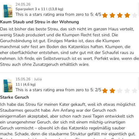
24.05.26
Sparpaket 3 x 11 l (13,8 kg)
This is a stars rating area from zero to 5: 4/5
Kaum Staub und Streu in der Wohnung
Das ist bisher das beste Streu, das sich nicht im ganzen Haus verteilt,
wenig Staub produziert und die Klumpen Recht fest sind. Die
Geruchsbindung ist gut. Einziges Manko ist, dass die Klumpen
manchmal sehr fest am Boden des Katzenklos haften. Klumpen, die
eher oberflächlicher entstehen, sind sehr gut mit der Schaufel raus zu
nehmen. Ich finde, ein Selbstversuch ist es wert. Perfekt wäre, wenn die
Streu auch ohne Zusatzgeruch erhältlich wäre.
|
15.05.26
Julia
11 l (4,6 kg)
This is a stars rating area from zero to 5: 2/5
Starke Geruch
Ich habe das Streu für meinen Kater gekauft, weil ich etwas möglichst
Staubarmes gesucht habe. Am Anfang war der Geruch noch
einigermaßen akzeptabel, aber schon nach zwei Tagen entwickelt sich
ein unangenehmer Geruch, der sich mit einem milchig-urinartigen
Geruch vermischt – obwohl ich das Katzenklo regelmäßig sauber
mache. Schade, denn die staubarme Struktur gefällt mir eigentlich gut.