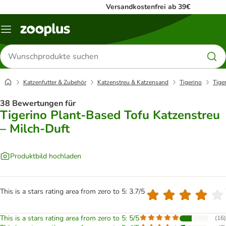
Versandkostenfrei ab 39€
Menü
Produkte
suchen
Katzenfutter & Zubehör
Katzenstreu & Katzensand
Tigerino
Tige
38 Bewertungen für
Tigerino Plant-Based Tofu Katzenstreu
– Milch-Duft
Produktbild hochladen
This is a stars rating area from zero to 5: 3.7/5
This is a stars rating area from zero to 5: 5/5
(
16
)