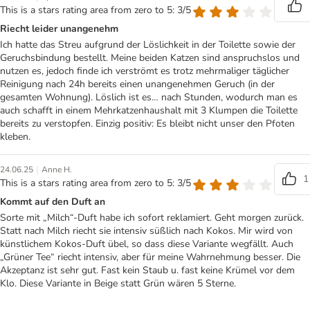
This is a stars rating area from zero to 5: 3/5
Riecht leider unangenehm
Ich hatte das Streu aufgrund der Löslichkeit in der Toilette sowie der
Geruchsbindung bestellt. Meine beiden Katzen sind anspruchslos und
nutzen es, jedoch finde ich verströmt es trotz mehrmaliger täglicher
Reinigung nach 24h bereits einen unangenehmen Geruch (in der
gesamten Wohnung). Löslich ist es… nach Stunden, wodurch man es
auch schafft in einem Mehrkatzenhaushalt mit 3 Klumpen die Toilette
bereits zu verstopfen. Einzig positiv: Es bleibt nicht unser den Pfoten
kleben.
|
24.06.25
Anne H.
1
This is a stars rating area from zero to 5: 3/5
Kommt auf den Duft an
Sorte mit „Milch“-Duft habe ich sofort reklamiert. Geht morgen zurück.
Statt nach Milch riecht sie intensiv süßlich nach Kokos. Mir wird von
künstlichem Kokos-Duft übel, so dass diese Variante wegfällt. Auch
„Grüner Tee“ riecht intensiv, aber für meine Wahrnehmung besser. Die
Akzeptanz ist sehr gut. Fast kein Staub u. fast keine Krümel vor dem
Klo. Diese Variante in Beige statt Grün wären 5 Sterne.