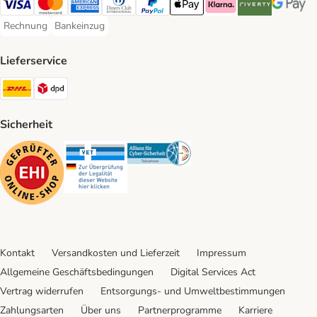
Visa Payment Method
Mastercard Payment Method
American Express Payment Method
Diners Club Payment Method
PayPal Payment Method
Apple Pay Payment Method
Klarna Payment Method
Riverty Payment 
Google P
Rechnung
Bankeinzug
Rechnung Payment Method
Bankeinzug Payment Method
Lieferservice
DHL Shipping Method
DPD Shipping Method
Sicherheit
Security
Security
Security
Kontakt
Versandkosten und Lieferzeit
Impressum
Allgemeine Geschäftsbedingungen
Digital Services Act
Vertrag widerrufen
Entsorgungs- und Umweltbestimmungen
Zahlungsarten
Über uns
Partnerprogramme
Karriere