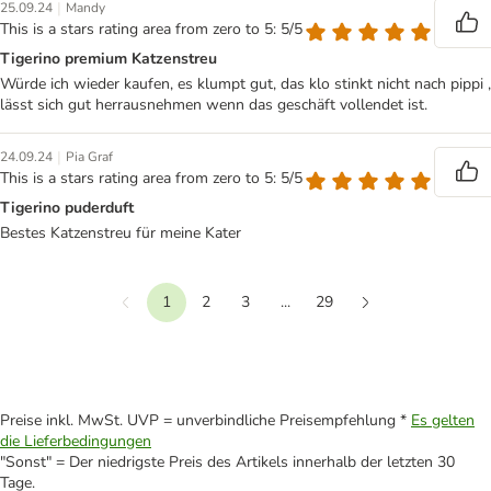
|
25.09.24
Mandy
This is a stars rating area from zero to 5: 5/5
Tigerino premium Katzenstreu
Würde ich wieder kaufen, es klumpt gut, das klo stinkt nicht nach pippi ,
lässt sich gut herrausnehmen wenn das geschäft vollendet ist.
|
24.09.24
Pia Graf
This is a stars rating area from zero to 5: 5/5
Tigerino puderduft
Bestes Katzenstreu für meine Kater
1
2
3
...
29
Vorherige
Weiter
Preise inkl. MwSt. UVP = unverbindliche Preisempfehlung *
Es gelten
die Lieferbedingungen
"Sonst" = Der niedrigste Preis des Artikels innerhalb der letzten 30
Tage.