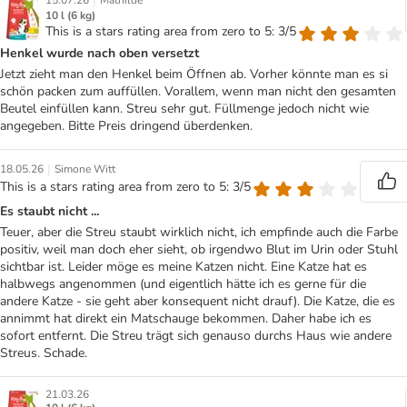
|
15.07.26
Mathilde
10 l (6 kg)
This is a stars rating area from zero to 5: 3/5
Henkel wurde nach oben versetzt
Jetzt zieht man den Henkel beim Öffnen ab. Vorher könnte man es si
schön packen zum auffüllen. Vorallem, wenn man nicht den gesamten
Beutel einfüllen kann. Streu sehr gut. Füllmenge jedoch nicht wie
angegeben. Bitte Preis dringend überdenken.
|
18.05.26
Simone Witt
This is a stars rating area from zero to 5: 3/5
Es staubt nicht ...
Teuer, aber die Streu staubt wirklich nicht, ich empfinde auch die Farbe
positiv, weil man doch eher sieht, ob irgendwo Blut im Urin oder Stuhl
sichtbar ist. Leider möge es meine Katzen nicht. Eine Katze hat es
halbwegs angenommen (und eigentlich hätte ich es gerne für die
andere Katze - sie geht aber konsequent nicht drauf). Die Katze, die es
annimmt hat direkt ein Matschauge bekommen. Daher habe ich es
sofort entfernt. Die Streu trägt sich genauso durchs Haus wie andere
Streus. Schade.
21.03.26