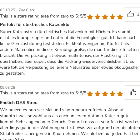
|
03.10.25
Zoe Clark
1
This is a stars rating area from zero to 5: 5/5
Perfekt für elektrisches Katzenklo
Super Katzenstreu für elektrisches Katzenklo mit Rächen. Es staubt
nicht, es klumpt super und entzieht die Feuchtigkeit gut. Ich kann auch
keine Geruchsbildung feststellen. Es klebt weniger am Klo fest als
andere Materialien in dieser Körnungsgröße, die man für diese Toiletten
braucht. Die Verpackung ist etwas müllintensiv, der Plastikring ist
übertrieben, aber super, dass die Packung wiederverschließbar ist. Es
wäre toll die Verpackung bei einem Naturstreu aber etwas ökologischer
zu gestalten.
05.08.25
This is a stars rating area from zero to 5: 5/5
Endlich DAS Streu
Wir nutzen es nun seit Mai und sind rundum zufrieden. Absolut
staubfrei was sowohl uns als auch unserem Asthma-Kater zugute
kommt. Sehr angenehmer Geruch. Dadurch dass es sehr fein ist wird es
allerdings gut in der Wohnung verteilt. Was wir aufgrund der absoluten
Staubfreiheit aber gerne in Kauf nehmen. Wir bleiben auf jeden Fall bei
diesem Streu.