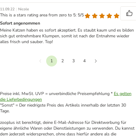
|
11.09.22
Nicole
This is a stars rating area from zero to 5: 5/5
Sofort angenommen
Meine Katzen haben es sofort akzeptiert. Es staubt kaum und es bilden
sich gut entnehmbare Klumpen, somit ist nach der Entnahme wieder
alles frisch und sauber. Top!
1
2
3
4
Vorherige
Weiter
Preise inkl. MwSt. UVP = unverbindliche Preisempfehlung *
Es gelten
die Lieferbedingungen
"Sonst" = Der niedrigste Preis des Artikels innerhalb der letzten 30
Tage.
zooplus ist berechtigt, deine E-Mail-Adresse für Direktwerbung für
eigene ähnliche Waren oder Dienstleistungen zu verwenden. Du kannst
dem jederzeit widersprechen, ohne dass hierfür andere als die