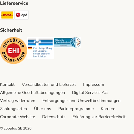
Lieferservice
DHL Shipping Method
DPD Shipping Method
Sicherheit
Security
Security
Security
Kontakt
Versandkosten und Lieferzeit
Impressum
Allgemeine Geschäftsbedingungen
Digital Services Act
Vertrag widerrufen
Entsorgungs- und Umweltbestimmungen
Zahlungsarten
Über uns
Partnerprogramme
Karriere
Corporate Website
Datenschutz
Erklärung zur Barrierefreiheit
© zooplus SE
2026