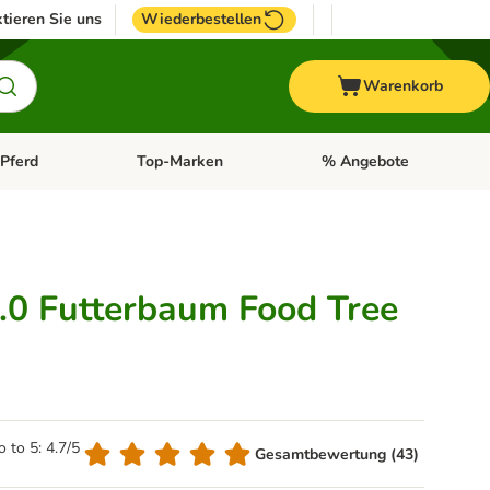
tieren Sie uns
Wiederbestellen
Warenkorb
Pferd
Top-Marken
% Angebote
: Fisch
tegorie-Menü öffnen: Vogel
Kategorie-Menü öffnen: Pferd
Kategorie-Menü öffnen: T
2.0 Futterbaum Food Tree
o to 5: 4.7/5
Gesamtbewertung (43)