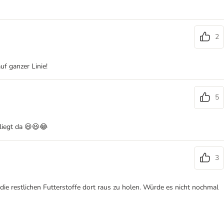
2
f ganzer Linie!
5
 liegt da 😃😃😂
3
, die restlichen Futterstoffe dort raus zu holen. Würde es nicht nochmal