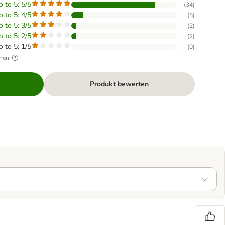
o to 5: 5/5
(
34
)
o to 5: 4/5
(
5
)
o to 5: 3/5
(
2
)
o to 5: 2/5
(
2
)
o to 5: 1/5
(
0
)
hen
Produkt bewerten