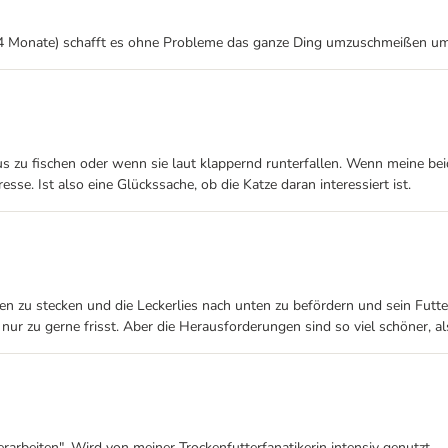
er (4 Monate) schafft es ohne Probleme das ganze Ding umzuschmeißen u
aus zu fischen oder wenn sie laut klappernd runterfallen. Wenn meine b
se. Ist also eine Glückssache, ob die Katze daran interessiert ist.
itzen zu stecken und die Leckerlies nach unten zu befördern und sein Fut
 nur zu gerne frisst. Aber die Herausforderungen sind so viel schöner, a
rarbeiten". Wird von meiner Trockenfutterfanatikerin intensiv genutzt