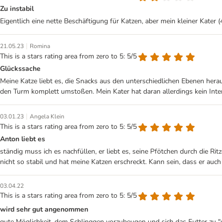
Zu instabil
Eigentlich eine nette Beschäftigung für Katzen, aber mein kleiner Kat
|
21.05.23
Romina
This is a stars rating area from zero to 5: 5/5
Glückssache
Meine Katze liebt es, die Snacks aus den unterschiedlichen Ebenen her
den Turm komplett umstoßen. Mein Kater hat daran allerdings kein Interes
|
03.01.23
Angela Klein
This is a stars rating area from zero to 5: 5/5
Anton liebt es
ständig muss ich es nachfüllen, er liebt es, seine Pfötchen durch die R
nicht so stabil und hat meine Katzen erschreckt. Kann sein, dass er auch
03.04.22
This is a stars rating area from zero to 5: 5/5
wird sehr gut angenommen
gute Möglichkeit, dem Schlinggen vorzubeugen und sich das Futter zu "e