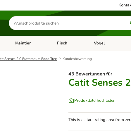
Kontak
Produkte
suchen
Kleintier
Fisch
Vogel
utter & Zubehör
Kategorie-Menü öffnen: Hundefutter & Zubehör
Kategorie-Menü öffnen: Kleintier
Kategorie-Menü öffnen
Ka
tit Senses 2.0 Futterbaum Food Tree
Kundenbewertung
43 Bewertungen für
Catit Senses 
Produktbild hochladen
This is a stars rating area from zer