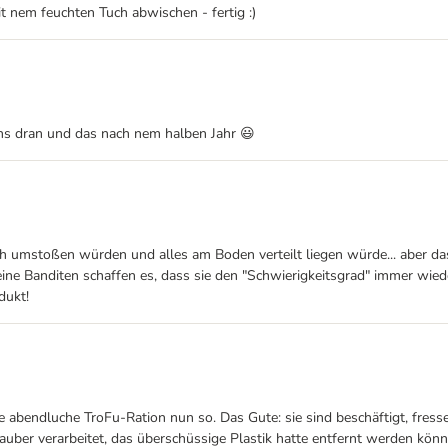
it nem feuchten Tuch abwischen - fertig :)
ens dran und das nach nem halben Jahr 😃
 umstoßen würden und alles am Boden verteilt liegen würde... aber das i
ine Banditen schaffen es, dass sie den "Schwierigkeitsgrad" immer wied
dukt!
e abendluche TroFu-Ration nun so. Das Gute: sie sind beschäftigt, fre
uber verarbeitet, das überschüssige Plastik hatte entfernt werden können,