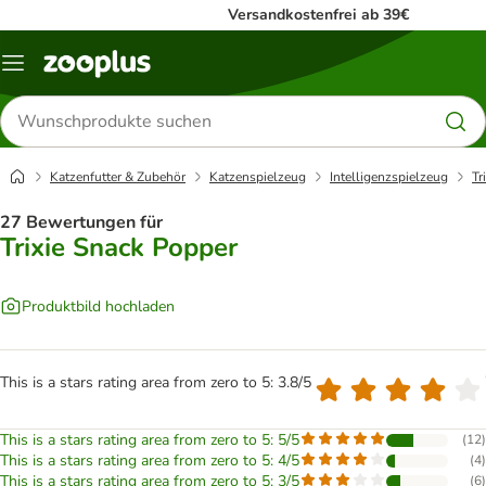
Versandkostenfrei ab 39€
Menü
Produkte
suchen
Katzenfutter & Zubehör
Katzenspielzeug
Intelligenzspielzeug
Tr
27 Bewertungen für
Trixie Snack Popper
Produktbild hochladen
This is a stars rating area from zero to 5: 3.8/5
This is a stars rating area from zero to 5: 5/5
(
12
)
This is a stars rating area from zero to 5: 4/5
(
4
)
This is a stars rating area from zero to 5: 3/5
(
6
)