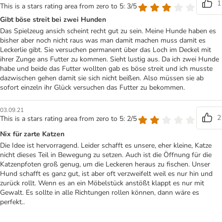
1
This is a stars rating area from zero to 5: 3/5
Gibt böse streit bei zwei Hunden
Das Spielzeug ansich scheint recht gut zu sein. Meine Hunde haben es
bisher aber noch nicht raus was man damit machen muss damit es
Leckerlie gibt. Sie versuchen permanent über das Loch im Deckel mit
ihrer Zunge ans Futter zu kommen. Sieht lustig aus. Da ich zwei Hunde
habe und beide das Futter wollten gab es böse streit und ich musste
dazwischen gehen damit sie sich nicht beißen. Also müssen sie ab
sofort einzeln ihr Glück versuchen das Futter zu bekommen.
03.09.21
2
This is a stars rating area from zero to 5: 2/5
Nix für zarte Katzen
Die Idee ist hervorragend. Leider schafft es unsere, eher kleine, Katze
nicht dieses Teil in Bewegung zu setzen. Auch ist die Öffnung für die
Katzenpfoten groß genug, um die Leckeren heraus zu fischen. Unser
Hund schafft es ganz gut, ist aber oft verzweifelt weil es nur hin und
zurück rollt. Wenn es an ein Möbelstück anstößt klappt es nur mit
Gewalt. Es sollte in alle Richtungen rollen können, dann wäre es
perfekt..