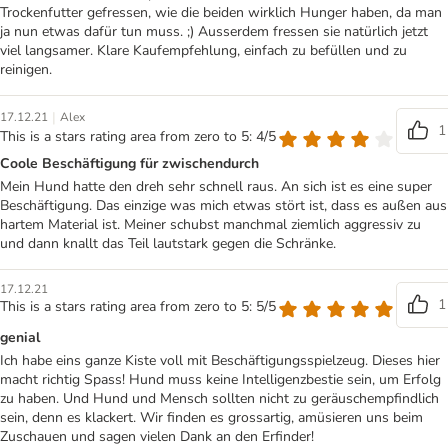
Trockenfutter gefressen, wie die beiden wirklich Hunger haben, da man
ja nun etwas dafür tun muss. ;) Ausserdem fressen sie natürlich jetzt
viel langsamer. Klare Kaufempfehlung, einfach zu befüllen und zu
reinigen.
|
17.12.21
Alex
1
This is a stars rating area from zero to 5: 4/5
Coole Beschäftigung für zwischendurch
Mein Hund hatte den dreh sehr schnell raus. An sich ist es eine super
Beschäftigung. Das einzige was mich etwas stört ist, dass es außen aus
hartem Material ist. Meiner schubst manchmal ziemlich aggressiv zu
und dann knallt das Teil lautstark gegen die Schränke.
17.12.21
1
This is a stars rating area from zero to 5: 5/5
genial
Ich habe eins ganze Kiste voll mit Beschäftigungsspielzeug. Dieses hier
macht richtig Spass! Hund muss keine Intelligenzbestie sein, um Erfolg
zu haben. Und Hund und Mensch sollten nicht zu geräuschempfindlich
sein, denn es klackert. Wir finden es grossartig, amüsieren uns beim
Zuschauen und sagen vielen Dank an den Erfinder!