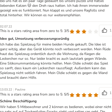
Bei uns hat es ein paar Tage gedauert bis unsere puzzel und Rätsel
liebenden Katzen 🐱 den Dreh raus hatten. Ich hab ihnen immerwieder
gezeigt wie es funktioniert. Nun klappt es und unsere Ragfolls sind
total hinterher. Wir können es nur weiterempfehlen.
02.07.22
1
This is a stars rating area from zero to 5: 3/5
Idee gut, Umsetzung verbesserungswürdig
Ich habe das Spielzeug für meine beiden Hunde gekauft. Die Idee ist
ganz witzig, aber das Gerät könnte noch verbessert werden. Mein Rüde
haut das Spielzeug ordentlich durch die Wohnung, da fliegen die
Leckerchen nur so. Nur leider kracht es auch lautstark gegen Wände.
Eine Silikonummantelung könnte helfen. Mein Oldie schiebt das Spiel
so sanft, dass kaum ein Leckerchen raussfliegt. Außerdem kann das
Spielzeug nicht seitlich fahren. Mein Oldie schiebt es gegen die Wand
und braucht dann Hilfe.
|
13.03.22
Pauline
1
This is a stars rating area from zero to 5: 5/5
Schöne Beschäftigung
Wir haben 5 Mitbewohner und 2 können es bedienen, wobei einer nicht
so sehr auf auf Trockenfutter-Snacks steht und selten ran geht. Die