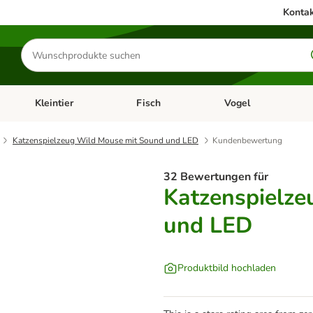
Kontak
Produkte
suchen
Kleintier
Fisch
Vogel
utter & Zubehör
Kategorie-Menü öffnen: Hundefutter & Zubehör
Kategorie-Menü öffnen: Kleintier
Kategorie-Menü öffnen
Ka
Katzenspielzeug Wild Mouse mit Sound und LED
Kundenbewertung
32 Bewertungen für
Katzenspielz
und LED
Produktbild hochladen