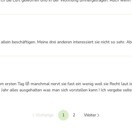
rch die Luft geworfen und in der Wohnung umhergetragen. Auch wenn da
lein beschäftigen. Meine drei anderen interessiert sie nicht so sehr. A
m ersten Tag 🤣 manchmal nervt sie fast ein wenig weil sie Recht laut ist
 Jahr alles ausgehalten was man sich vorstellen kann ! Ich vergebe selte
Vorherige
1
2
Weiter