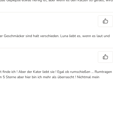
s Gepiepse etwas nervig ist, aber wenn es den Katzen so gefällt, wird
ber Geschmäcker sind halt verschieden. Luna liebt es, wenn es laut und
 finde ich ! Aber der Kater liebt sie ! Egal ob rumschießen ... Rumtragen
n 5 Sterne aber hier bin ich mehr als überrascht ! Nichtmal mein