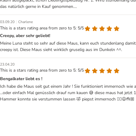
Kaum ausgepackt, schon Lieblingsspielzeug Nr. 1. Wird stundenlang du
das natürlich gerne in Kauf genommen....
|
03.09.20
Charlene
This is a stars rating area from zero to 5: 5/5
Creepy, aber sehr geliebt!
Meine Luna steht so sehr auf diese Maus, kann euch stundenlang damit al
creepy ist. Diese Maus sieht wirklich gruselig aus im Dunkeln ^^.
23.04.20
This is a stars rating area from zero to 5: 5/5
Bengalkater liebt es !
Ich habe die Maus seit gut einem Jahr ! Sie funktioniert immernoch wie a
...oder einfach Mal genüsslich drauf rum kauen 😅 diese maus hat jetzt 1
Hammer konnte sie verstummen lassen 🤣 piepst immernoch 🤷‍♂️😅👌🏼