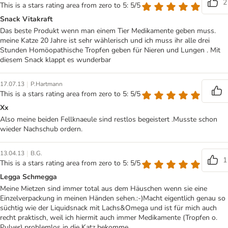
2
This is a stars rating area from zero to 5: 5/5
Snack Vitakraft
Das beste Produkt wenn man einem Tier Medikamente geben muss.
meine Katze 20 Jahre ist sehr wählerisch und ich muss ihr alle drei
Stunden Homöopathische Tropfen geben für Nieren und Lungen . Mit
diesem Snack klappt es wunderbar
|
17.07.13
P.Hartmann
This is a stars rating area from zero to 5: 5/5
Xx
Also meine beiden Fellknaeule sind restlos begeistert .Musste schon
wieder Nachschub ordern.
|
13.04.13
B.G.
1
This is a stars rating area from zero to 5: 5/5
Legga Schmegga
Meine Mietzen sind immer total aus dem Häuschen wenn sie eine
Einzelverpackung in meinen Händen sehen.:-)Macht eigentlich genau so
süchtig wie der Liquidsnack mit Lachs&Omega und ist für mich auch
recht praktisch, weil ich hiermit auch immer Medikamente (Tropfen o.
Pulver) problemlos in die Katz bekomme.