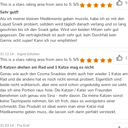
5
This is a stars rating area from zero to 5: 5/5
Sehr gut!!!
Als ich meiner kleinen Medikmente geben musste, habe ich es mit den
Liquid Snack probiert, seitdem wird täglich danach verlang und so lang
geschrien bis ich den Snack gebe. Wird von beiden Mitzen sehr gut
gegessen. Die verträglichkeit ist auch sehr gut. kein Durchfall kein
Garnix. echt super! Kann ich nur empfehlen!
|
31.12.14
Ingrid Götzken
1
This is a stars rating area from zero to 5: 5/5
5 Katzen drehen am Rad und 1 Katze mag es nicht
Genau wie auch den Cosma Snackies dreht auch hier wieder 1 Katze am
Rad und die andere hat es noch nicht einmal probiert. Eigentlich sind
beide recht wählerisch, aber eine wird schon ungeduldig wenn sie sieht
das ich eine Portion raus hole. Die Katzen / Kater von Freunden
benehmen sich genau wie Sina - mehr davon. Da meine Katzen sonst
keine Taurinpaste nehmen, bin ich froh, dass es wenigstens einer
schmeckt. Das Produkt ist ideal wenn man einer Katze mal
Medikamente geben muss, die lassen sich darin perfekt versteckt.
|
31.03.14
Pia Graf