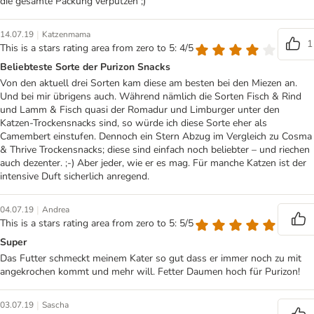
die gesamte Packung verputzen ;)
|
14.07.19
Katzenmama
1
This is a stars rating area from zero to 5: 4/5
Beliebteste Sorte der Purizon Snacks
Von den aktuell drei Sorten kam diese am besten bei den Miezen an.
Und bei mir übrigens auch. Während nämlich die Sorten Fisch & Rind
und Lamm & Fisch quasi der Romadur und Limburger unter den
Katzen-Trockensnacks sind, so würde ich diese Sorte eher als
Camembert einstufen. Dennoch ein Stern Abzug im Vergleich zu Cosma
& Thrive Trockensnacks; diese sind einfach noch beliebter – und riechen
auch dezenter. ;-) Aber jeder, wie er es mag. Für manche Katzen ist der
intensive Duft sicherlich anregend.
|
04.07.19
Andrea
This is a stars rating area from zero to 5: 5/5
Super
Das Futter schmeckt meinem Kater so gut dass er immer noch zu mit
angekrochen kommt und mehr will. Fetter Daumen hoch für Purizon!
|
03.07.19
Sascha