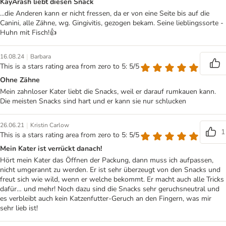
KayĀrash liebt diesen Snack
...die Anderen kann er nicht fressen, da er von eine Seite bis auf die
Canini, alle Zähne, wg. Gingivitis, gezogen bekam. Seine lieblingssorte -
Huhn mit Fisch!👍
|
16.08.24
Barbara
This is a stars rating area from zero to 5: 5/5
Ohne Zähne
Mein zahnloser Kater liebt die Snacks, weil er darauf rumkauen kann.
Die meisten Snacks sind hart und er kann sie nur schlucken
|
26.06.21
Kristin Carlow
1
This is a stars rating area from zero to 5: 5/5
Mein Kater ist verrückt danach!
Hört mein Kater das Öffnen der Packung, dann muss ich aufpassen,
nicht umgerannt zu werden. Er ist sehr überzeugt von den Snacks und
freut sich wie wild, wenn er welche bekommt. Er macht auch alle Tricks
dafür… und mehr! Noch dazu sind die Snacks sehr geruchsneutral und
es verbleibt auch kein Katzenfutter-Geruch an den Fingern, was mir
sehr lieb ist!