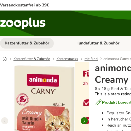
Versandkostenfrei ab 39€
Katzenfutter & Zubehör
Hundefutter & Zubehör
Kategorie-Menü öffnen: Katzenf
Katzenfutter & Zubehör
Katzensnacks
mit Rind
animonda Carny 
animond
Creamy
6 x 16 g Rind & Tau
This is a stars ratin
Produkt bewer
Exquisiter Sn
In herrliche
Reich an nütz