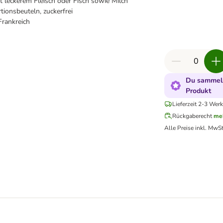
t leckerem Fleisch oder Fisch sowie Milch
rtionsbeuteln, zuckerfrei
Frankreich
Du sammels
Produkt
Lieferzeit 2-3 Werk
Rückgaberecht
me
Alle Preise inkl. MwSt