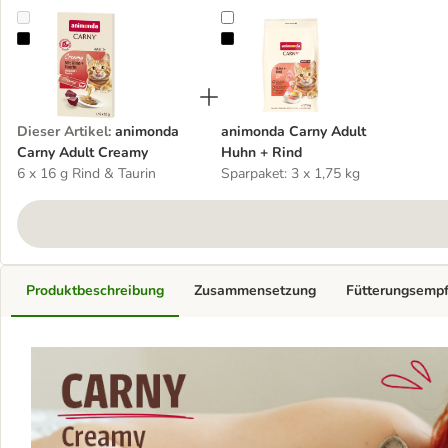
animonda Carny Adult Creamy
animonda Carny Adult Huhn + Ri
Dieser Artikel
:
animonda
animonda Carny Adult
Carny Adult Creamy
Huhn + Rind
6 x 16 g Rind & Taurin
Sparpaket: 3 x 1,75 kg
Produktbeschreibung
Zusammensetzung
Fütterungsemp