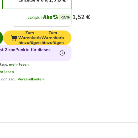
1,79 €
Einzellieferung
1,52 €
-15%
Zum
Zum
Warenkorb
Warenkorb
hinzufügen
hinzufügen
t 2 zooPunkte für dieses
tage.
mehr lesen
hr lesen
.
ggf. zzgl.
Versandkosten