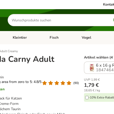
Kontak
Produkte
suchen
Kleintier
Fisch
Vogel
utter & Zubehör
Kategorie-Menü öffnen: Hundefutter & Zubehör
Kategorie-Menü öffnen: Kleintier
Kategorie-Menü öffnen
Ka
Adult Creamy
a Carny Adult
Artikel wählen (4
6 x 16 g 
1847464
rin
UVP 1,99 €
g area from zero to 5: 4.8/5
(
90
)
1,79 €
ten
18,65 € / kg
-10% Extra-Rabatt 
ack für Katzen
r Creme-Form
lichem Taurin