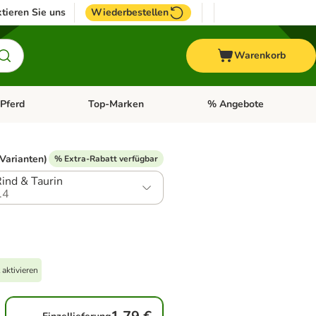
tieren Sie uns
Wiederbestellen
Warenkorb
Pferd
Top-Marken
% Angebote
: Fisch
tegorie-Menü öffnen: Vogel
Kategorie-Menü öffnen: Pferd
Kategorie-Menü öffnen: T
 Varianten)
% Extra-Rabatt verfügbar
Rind & Taurin
.4
aktivieren