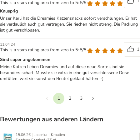
1
This is a stars rating area from zero to 5: 5/5
Knusprig
Unser Karli hat die Dreamies Katzensnacks sofort verschlungen. Er hat
sie verdaulich auch gut vertragen. Sie riechen nicht streng. Die Packung
ist gut verschlossen.
11.04.24
1
This is a stars rating area from zero to 5: 5/5
Sind super angekommen
Meine Katzen lieben Dreamies und auf diese neue Sorte sind sie
besonders scharf. Musste sie extra in eine gut verschlossene Dose
umfüllen, weil sie sonst den Beutel geklaut hätten :-)
1
2
3
Vorherige
Weiter
Bewertungen aus anderen Ländern
|
|
15.06.26
Jasenka
Kroatien