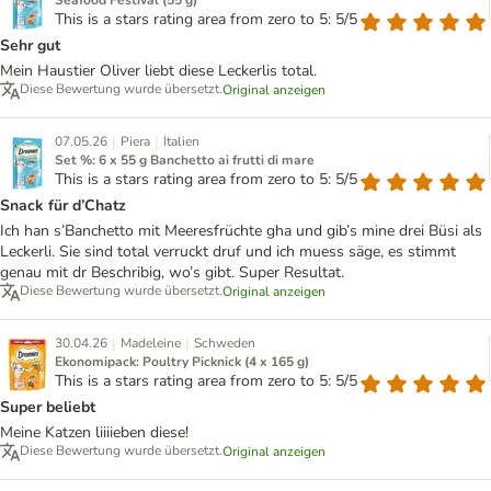
Seafood Festival (55 g)
This is a stars rating area from zero to 5: 5/5
Sehr gut
Mein Haustier Oliver liebt diese Leckerlis total.
Diese Bewertung wurde übersetzt.
Original anzeigen
|
|
07.05.26
Piera
Italien
Set %: 6 x 55 g Banchetto ai frutti di mare
This is a stars rating area from zero to 5: 5/5
Snack für d’Chatz
Ich han s’Banchetto mit Meeresfrüchte gha und gib’s mine drei Büsi als
Leckerli. Sie sind total verruckt druf und ich muess säge, es stimmt
genau mit dr Beschribig, wo’s gibt. Super Resultat.
Diese Bewertung wurde übersetzt.
Original anzeigen
|
|
30.04.26
Madeleine
Schweden
Ekonomipack: Poultry Picknick (4 x 165 g)
This is a stars rating area from zero to 5: 5/5
Super beliebt
Meine Katzen liiiieben diese!
Diese Bewertung wurde übersetzt.
Original anzeigen