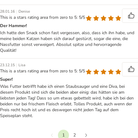
|
28.01.16
Denise
This is a stars rating area from zero to 5: 5/5
Der Hammer!
Ich hatte den Snack schon fast vergessen, also, dass ich ihn habe, und
meine beiden Katzen haben sich darauf gestürzt, sogar die eine, die
Nassfutter sonst verweigert. Absolut spitze und hervorragende
Qualität!
|
23.12.15
Lisa
This is a stars rating area from zero to 5: 5/5
Super!
Was Futter betrifft habe ich einen Staubsauger und eine Diva, bei
diesem Produkt sind sich die beiden aber einig: das hätten sie am
liebsten jeden Tag! Dass so um etwas gebettelt wird, habe ich bei den
beiden nur bei frischem Fleisch erlebt. Tolles Produkt, auch wenn der
Preis recht hoch ist und es deswegen nicht jeden Tag auf dem
Speiseplan steht.
1
2
Vorherige