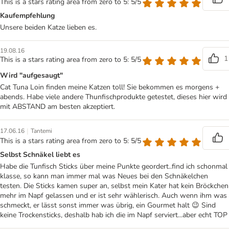
This is a stars rating area from zero to 5: 5/5
Kaufempfehlung
Unsere beiden Katze lieben es.
19.08.16
1
This is a stars rating area from zero to 5: 5/5
Wird "aufgesaugt"
Cat Tuna Loin finden meine Katzen toll! Sie bekommen es morgens +
abends. Habe viele andere Thunfischprodukte getestet, dieses hier wird
mit ABSTAND am besten akzeptiert.
|
17.06.16
Tantemi
This is a stars rating area from zero to 5: 5/5
Selbst Schnäkel liebt es
Habe die Tunfisch Sticks über meine Punkte geordert..find ich schonmal
klasse, so kann man immer mal was Neues bei den Schnäkelchen
testen. Die Sticks kamen super an, selbst mein Kater hat kein Bröckchen
mehr im Napf gelassen und er ist sehr wählerisch. Auch wenn ihm was
schmeckt, er lässt sonst immer was übrig, ein Gourmet halt 😉 Sind
keine Trockensticks, deshalb hab ich die im Napf serviert...aber echt TOP