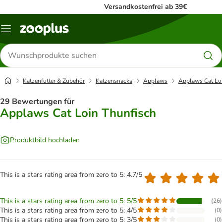
Versandkostenfrei ab 39€
Menü
Produkte
suchen
Katzenfutter & Zubehör
Katzensnacks
Applaws
Applaws Cat Lo
29 Bewertungen für
Applaws Cat Loin Thunfisch
Produktbild hochladen
This is a stars rating area from zero to 5: 4.7/5
This is a stars rating area from zero to 5: 5/5
(
26
)
This is a stars rating area from zero to 5: 4/5
(
0
)
This is a stars rating area from zero to 5: 3/5
(
0
)