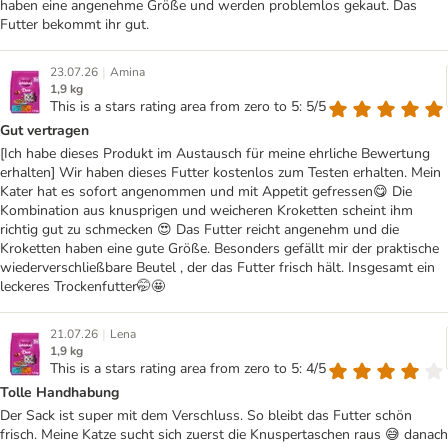
haben eine angenehme Größe und werden problemlos gekaut. Das
Futter bekommt ihr gut.
|
23.07.26
Amina
1,9 kg
This is a stars rating area from zero to 5: 5/5
Gut vertragen
[Ich habe dieses Produkt im Austausch für meine ehrliche Bewertung
erhalten] Wir haben dieses Futter kostenlos zum Testen erhalten. Mein
Kater hat es sofort angenommen und mit Appetit gefressen😋 Die
Kombination aus knusprigen und weicheren Kroketten scheint ihm
richtig gut zu schmecken 😍 Das Futter reicht angenehm und die
Kroketten haben eine gute Größe. Besonders gefällt mir der praktische
wiederverschließbare Beutel , der das Futter frisch hält. Insgesamt ein
leckeres Trockenfutter🤭🤩
|
21.07.26
Lena
1,9 kg
This is a stars rating area from zero to 5: 4/5
Tolle Handhabung
Der Sack ist super mit dem Verschluss. So bleibt das Futter schön
frisch. Meine Katze sucht sich zuerst die Knuspertaschen raus 😅 danach