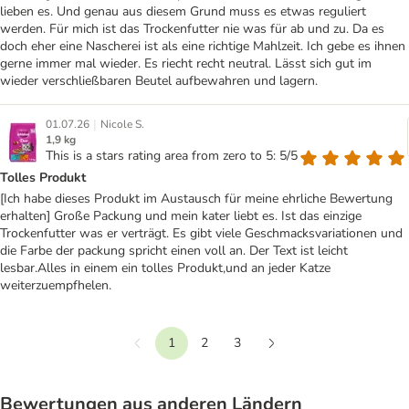
lieben es. Und genau aus diesem Grund muss es etwas reguliert
werden. Für mich ist das Trockenfutter nie was für ab und zu. Da es
doch eher eine Nascherei ist als eine richtige Mahlzeit. Ich gebe es ihnen
gerne immer mal wieder. Es riecht recht neutral. Lässt sich gut im
wieder verschließbaren Beutel aufbewahren und lagern.
|
01.07.26
Nicole S.
1,9 kg
This is a stars rating area from zero to 5: 5/5
Tolles Produkt
[Ich habe dieses Produkt im Austausch für meine ehrliche Bewertung
erhalten] Große Packung und mein kater liebt es. Ist das einzige
Trockenfutter was er verträgt. Es gibt viele Geschmacksvariationen und
die Farbe der packung spricht einen voll an. Der Text ist leicht
lesbar.Alles in einem ein tolles Produkt,und an jeder Katze
weiterzuempfhelen.
1
2
3
Vorherige
Weiter
Bewertungen aus anderen Ländern