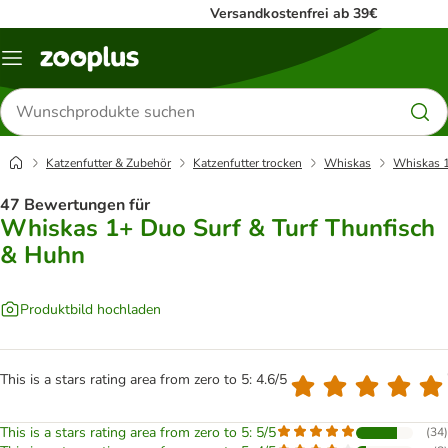
Versandkostenfrei ab 39€
Menü
Produkte
suchen
Katzenfutter & Zubehör
Katzenfutter trocken
Whiskas
Whiskas 1
47 Bewertungen für
Whiskas 1+ Duo Surf & Turf Thunfisch
& Huhn
Produktbild hochladen
This is a stars rating area from zero to 5: 4.6/5
This is a stars rating area from zero to 5: 5/5
(
34
)