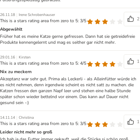
|
26.11.18
Irene Schrobenhauser
2
This is a stars rating area from zero to 5: 3/5
Abgewählt
Früher hat es meine Katze gerne gefressen. Dann hat sie getreidefreie
Produkte kennengelernt und mag es seither gar nicht mehr.
|
29.01.16
Kirsten
1
This is a stars rating area from zero to 5: 4/5
Nix zu meckern
Akzeptanz war sehr gut. Prima als Leckerli - als Alleinfütter würde ich
es nicht nehmen, denn irgendwie scheint es nicht satt zu machen. die
Katzen fressen den ganzen Napf leer und stehen eine halbe Stunde
später schon wieder bettelnd vor einem. Das kann auf Dauer nicht
gesund sein -:)
|
14.11.14
Christina
1
This is a stars rating area from zero to 5: 3/5
Leider nicht mehr so groß
Ich hab ja das Futter immer gekauft, weil die Stücke si schön groß