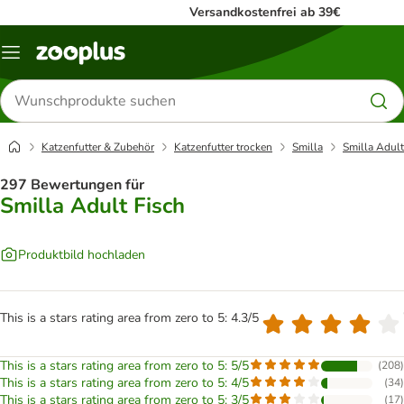
Versandkostenfrei ab 39€
Menü
Produkte
suchen
Katzenfutter & Zubehör
Katzenfutter trocken
Smilla
Smilla Adult
297 Bewertungen für
Smilla Adult Fisch
Produktbild hochladen
This is a stars rating area from zero to 5: 4.3/5
This is a stars rating area from zero to 5: 5/5
(
208
)
This is a stars rating area from zero to 5: 4/5
(
34
)
This is a stars rating area from zero to 5: 3/5
(
17
)