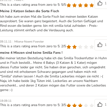
|
29.11.11
Hilke P.
1
This is a stars rating area from zero to 5: 5/5
Meine 2 Katzen lieben die Sorte Fisch
Ich habe zum ersten Mal die Sorte Fisch bei meinen beiden Katzen
ausprobiert. Sie waren ganz begeistert. Auch die Sorten Geflügel und
Rind essen die beiden gerne. bin mit smilla total zufrieden - Preis-
Leistung stimmt einfach und die Verdauung auch.
|
09.11.11
Milena-Noemi Foerster
1
This is a stars rating area from zero to 5: 2/5
meine 4 Miezen sind keine Smilla Fans !
Bei meiner letzten Bestellung habe ich das Smilla Trockenfutter in Huhn
und in Fisch bestellt... Meine 4 Babys (3 Katzen & 1 Kater) mögen
dieses Futter leider gar nicht. Sie haben dran gerochen, sich umgedreht
und sind mit erhobenem Schwanz gegangen und haben mich mit
"Smilla" stehen lassen ! Auch die Smilla Leckerlies mögen sie nicht :-(
Naja, ich habe beide 1kg Tüten inkl. Leckerlies an unsere Nachbarn
verschenkt... und deren 2 Katzen mögen das Futter sowie die Leckerlies
gerne :-)
19.09.11
1
This is a stars rating area from zero to 5: 3/5