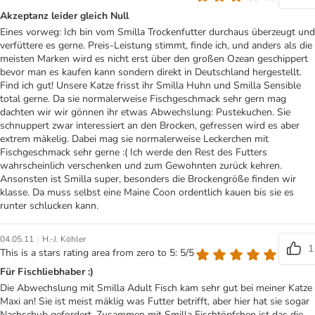
Akzeptanz leider gleich Null
Eines vorweg: Ich bin vom Smilla Trockenfutter durchaus überzeugt und
verfüttere es gerne. Preis-Leistung stimmt, finde ich, und anders als die
meisten Marken wird es nicht erst über den großen Ozean geschippert
bevor man es kaufen kann sondern direkt in Deutschland hergestellt.
Find ich gut! Unsere Katze frisst ihr Smilla Huhn und Smilla Sensible
total gerne. Da sie normalerweise Fischgeschmack sehr gern mag
dachten wir wir gönnen ihr etwas Abwechslung: Pustekuchen. Sie
schnuppert zwar interessiert an den Brocken, gefressen wird es aber
extrem mäkelig. Dabei mag sie normalerweise Leckerchen mit
Fischgeschmack sehr gerne :( Ich werde den Rest des Futters
wahrscheinlich verschenken und zum Gewohnten zurück kehren.
Ansonsten ist Smilla super, besonders die Brockengröße finden wir
klasse. Da muss selbst eine Maine Coon ordentlich kauen bis sie es
runter schlucken kann.
|
04.05.11
H.-J. Köhler
1
This is a stars rating area from zero to 5: 5/5
Für Fischliebhaber :)
Die Abwechslung mit Smilla Adult Fisch kam sehr gut bei meiner Katze
Maxi an! Sie ist meist mäklig was Futter betrifft, aber hier hat sie sogar
Nachschub gefordert. Zusammen mit Smilla Fischtöpfchen ist das die