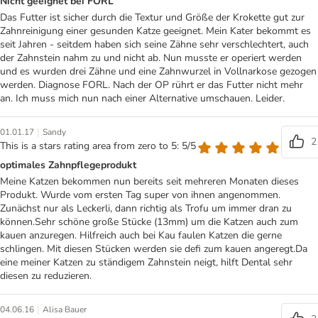
Nicht geeignet bei FORL
Das Futter ist sicher durch die Textur und Größe der Krokette gut zur
Zahnreinigung einer gesunden Katze geeignet. Mein Kater bekommt es
seit Jahren - seitdem haben sich seine Zähne sehr verschlechtert, auch
der Zahnstein nahm zu und nicht ab. Nun musste er operiert werden
und es wurden drei Zähne und eine Zahnwurzel in Vollnarkose gezogen
werden. Diagnose FORL. Nach der OP rührt er das Futter nicht mehr
an. Ich muss mich nun nach einer Alternative umschauen. Leider.
|
01.01.17
Sandy
2
This is a stars rating area from zero to 5: 5/5
optimales Zahnpflegeprodukt
Meine Katzen bekommen nun bereits seit mehreren Monaten dieses
Produkt. Wurde vom ersten Tag super von ihnen angenommen.
Zunächst nur als Leckerli, dann richtig als Trofu um immer dran zu
können.Sehr schöne große Stücke (13mm) um die Katzen auch zum
kauen anzuregen. Hilfreich auch bei Kau faulen Katzen die gerne
schlingen. Mit diesen Stücken werden sie defi zum kauen angeregt.Da
eine meiner Katzen zu ständigem Zahnstein neigt, hilft Dental sehr
diesen zu reduzieren.
|
04.06.16
Alisa Bauer