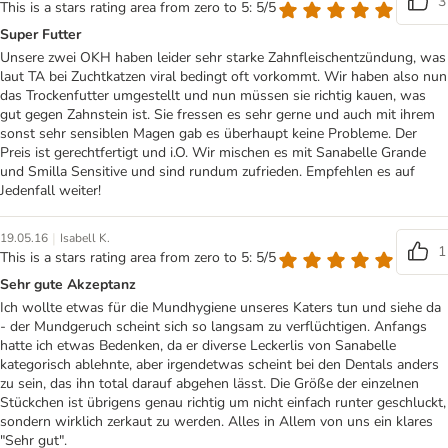
3
This is a stars rating area from zero to 5: 5/5
Super Futter
Unsere zwei OKH haben leider sehr starke Zahnfleischentzündung, was
laut TA bei Zuchtkatzen viral bedingt oft vorkommt. Wir haben also nun
das Trockenfutter umgestellt und nun müssen sie richtig kauen, was
gut gegen Zahnstein ist. Sie fressen es sehr gerne und auch mit ihrem
sonst sehr sensiblen Magen gab es überhaupt keine Probleme. Der
Preis ist gerechtfertigt und i.O. Wir mischen es mit Sanabelle Grande
und Smilla Sensitive und sind rundum zufrieden. Empfehlen es auf
Jedenfall weiter!
|
19.05.16
Isabell K.
1
This is a stars rating area from zero to 5: 5/5
Sehr gute Akzeptanz
Ich wollte etwas für die Mundhygiene unseres Katers tun und siehe da
- der Mundgeruch scheint sich so langsam zu verflüchtigen. Anfangs
hatte ich etwas Bedenken, da er diverse Leckerlis von Sanabelle
kategorisch ablehnte, aber irgendetwas scheint bei den Dentals anders
zu sein, das ihn total darauf abgehen lässt. Die Größe der einzelnen
Stückchen ist übrigens genau richtig um nicht einfach runter geschluckt,
sondern wirklich zerkaut zu werden. Alles in Allem von uns ein klares
"Sehr gut".