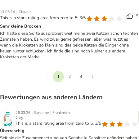
|
14.05.14
Claudia
5
This is a stars rating area from zero to 5: 3/5
Sehr kleine Brocken
Ich hatte diese Sorte ausprobiert weil meine zwei Katzen schon leichten
Zahnstein haben. Es wird zwar gerne gefressen, aber was nützt es
wenn die Kroketten so klein sind das beide Katzen die Dinger ohne
kauen runter schlucken. Ich finde die sind noch kleiner als andere
Kroketten der Marke.
1
2
3
Vorherige
Weiter
Bewertungen aus anderen Ländern
|
|
26.03.26
Sandrine
Frankreich
2 kg
This is a stars rating area from zero to 5: 3/5
Überraschig
Seit sie die Zusammensetzung von Sanabelle Sensitive geändert haben