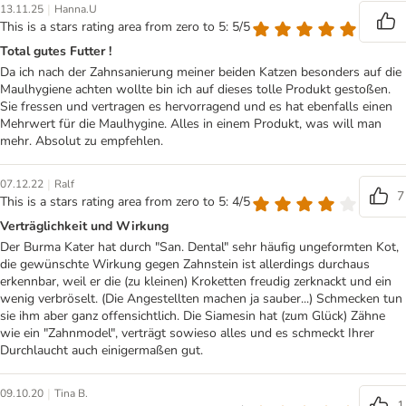
|
13.11.25
Hanna.U
This is a stars rating area from zero to 5: 5/5
Total gutes Futter !
Da ich nach der Zahnsanierung meiner beiden Katzen besonders auf die
Maulhygiene achten wollte bin ich auf dieses tolle Produkt gestoßen.
Sie fressen und vertragen es hervorragend und es hat ebenfalls einen
Mehrwert für die Maulhygine. Alles in einem Produkt, was will man
mehr. Absolut zu empfehlen.
|
07.12.22
Ralf
7
This is a stars rating area from zero to 5: 4/5
Verträglichkeit und Wirkung
Der Burma Kater hat durch "San. Dental" sehr häufig ungeformten Kot,
die gewünschte Wirkung gegen Zahnstein ist allerdings durchaus
erkennbar, weil er die (zu kleinen) Kroketten freudig zerknackt und ein
wenig verbröselt. (Die Angestellten machen ja sauber...) Schmecken tun
sie ihm aber ganz offensichtlich. Die Siamesin hat (zum Glück) Zähne
wie ein "Zahnmodel", verträgt sowieso alles und es schmeckt Ihrer
Durchlaucht auch einigermaßen gut.
|
09.10.20
Tina B.
1