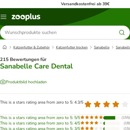
Versandkostenfrei ab 39€
Menü
Produkte
suchen
Katzenfutter & Zubehör
Katzenfutter trocken
Sanabelle
Sanabell
215 Bewertungen für
Sanabelle Care Dental
Produktbild hochladen
This is a stars rating area from zero to 5: 4.3/5
This is a stars rating area from zero to 5: 5/5
(
155
)
This is a stars rating area from zero to 5: 4/5
(
18
)
This is a stars rating area from zero to 5: 3/5
(
15
)