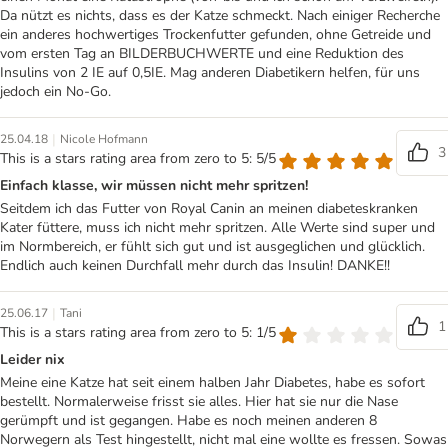
Da nützt es nichts, dass es der Katze schmeckt. Nach einiger Recherche
ein anderes hochwertiges Trockenfutter gefunden, ohne Getreide und
vom ersten Tag an BILDERBUCHWERTE und eine Reduktion des
Insulins von 2 IE auf 0,5IE. Mag anderen Diabetikern helfen, für uns
jedoch ein No-Go.
|
25.04.18
Nicole Hofmann
3
This is a stars rating area from zero to 5: 5/5
Einfach klasse, wir müssen nicht mehr spritzen!
Seitdem ich das Futter von Royal Canin an meinen diabeteskranken
Kater füttere, muss ich nicht mehr spritzen. Alle Werte sind super und
im Normbereich, er fühlt sich gut und ist ausgeglichen und glücklich.
Endlich auch keinen Durchfall mehr durch das Insulin! DANKE!!
|
25.06.17
Tani
1
This is a stars rating area from zero to 5: 1/5
Leider nix
Meine eine Katze hat seit einem halben Jahr Diabetes, habe es sofort
bestellt. Normalerweise frisst sie alles. Hier hat sie nur die Nase
gerümpft und ist gegangen. Habe es noch meinen anderen 8
Norwegern als Test hingestellt, nicht mal eine wollte es fressen. Sowas