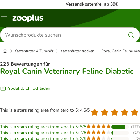
Versandkostenfrei ab 39€
Menü
Produkte
suchen
Katzenfutter & Zubehör
Katzenfutter trocken
Royal Canin Feline Vet
223 Bewertungen für
Royal Canin Veterinary Feline Diabetic
Produktbild hochladen
This is a stars rating area from zero to 5: 4.6/5
This is a stars rating area from zero to 5: 5/5
(
177
)
This is a stars rating area from zero to 5: 4/5
(
27
)
This is a stars rating area from zero to 5: 3/5
(
5
)