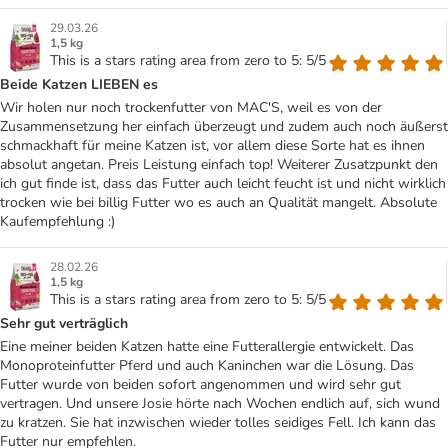
29.03.26
1,5 kg
This is a stars rating area from zero to 5: 5/5
Beide Katzen LIEBEN es
Wir holen nur noch trockenfutter von MAC'S, weil es von der
Zusammensetzung her einfach überzeugt und zudem auch noch äußerst
schmackhaft für meine Katzen ist, vor allem diese Sorte hat es ihnen
absolut angetan. Preis Leistung einfach top! Weiterer Zusatzpunkt den
ich gut finde ist, dass das Futter auch leicht feucht ist und nicht wirklich
trocken wie bei billig Futter wo es auch an Qualität mangelt. Absolute
Kaufempfehlung :)
28.02.26
1,5 kg
This is a stars rating area from zero to 5: 5/5
Sehr gut verträglich
Eine meiner beiden Katzen hatte eine Futterallergie entwickelt. Das
Monoproteinfutter Pferd und auch Kaninchen war die Lösung. Das
Futter wurde von beiden sofort angenommen und wird sehr gut
vertragen. Und unsere Josie hörte nach Wochen endlich auf, sich wund
zu kratzen. Sie hat inzwischen wieder tolles seidiges Fell. Ich kann das
Futter nur empfehlen.