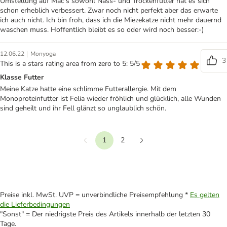
Umstellung auf Mac s sowohl Nass- und Trockenfutter hat es sich
schon erheblich verbessert. Zwar noch nicht perfekt aber das erwarte
ich auch nicht. Ich bin froh, dass ich die Miezekatze nicht mehr dauernd
waschen muss. Hoffentlich bleibt es so oder wird noch besser:-)
|
12.06.22
Monyoga
3
This is a stars rating area from zero to 5: 5/5
Klasse Futter
Meine Katze hatte eine schlimme Futterallergie. Mit dem
Monoproteinfutter ist Felia wieder fröhlich und glücklich, alle Wunden
sind geheilt und ihr Fell glänzt so unglaublich schön.
1
2
Vorherige
Weiter
Preise inkl. MwSt. UVP = unverbindliche Preisempfehlung *
Es gelten
die Lieferbedingungen
"Sonst" = Der niedrigste Preis des Artikels innerhalb der letzten 30
Tage.