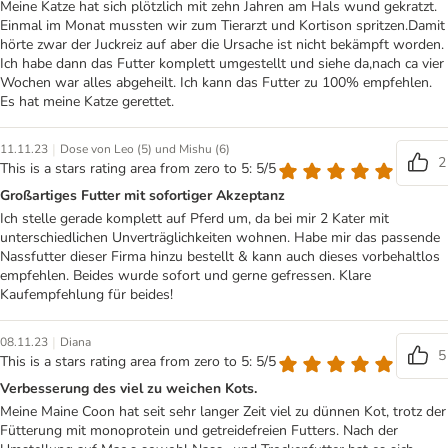
Meine Katze hat sich plötzlich mit zehn Jahren am Hals wund gekratzt.
Einmal im Monat mussten wir zum Tierarzt und Kortison spritzen.Damit
hörte zwar der Juckreiz auf aber die Ursache ist nicht bekämpft worden.
Ich habe dann das Futter komplett umgestellt und siehe da,nach ca vier
Wochen war alles abgeheilt. Ich kann das Futter zu 100% empfehlen.
Es hat meine Katze gerettet.
|
11.11.23
Dose von Leo (5) und Mishu (6)
2
This is a stars rating area from zero to 5: 5/5
Großartiges Futter mit sofortiger Akzeptanz
Ich stelle gerade komplett auf Pferd um, da bei mir 2 Kater mit
unterschiedlichen Unverträglichkeiten wohnen. Habe mir das passende
Nassfutter dieser Firma hinzu bestellt & kann auch dieses vorbehaltlos
empfehlen. Beides wurde sofort und gerne gefressen. Klare
Kaufempfehlung für beides!
|
08.11.23
Diana
5
This is a stars rating area from zero to 5: 5/5
Verbesserung des viel zu weichen Kots.
Meine Maine Coon hat seit sehr langer Zeit viel zu dünnen Kot, trotz der
Fütterung mit monoprotein und getreidefreien Futters. Nach der