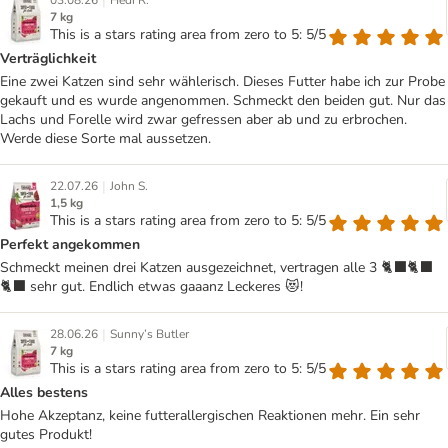
|
03.08.26
Hedi R.
7 kg
This is a stars rating area from zero to 5: 5/5
Verträglichkeit
Eine zwei Katzen sind sehr wählerisch. Dieses Futter habe ich zur Probe
gekauft und es wurde angenommen. Schmeckt den beiden gut. Nur das
Lachs und Forelle wird zwar gefressen aber ab und zu erbrochen.
Werde diese Sorte mal aussetzen.
|
22.07.26
John S.
1,5 kg
This is a stars rating area from zero to 5: 5/5
Perfekt angekommen
Schmeckt meinen drei Katzen ausgezeichnet, vertragen alle 3 🐈‍⬛🐈‍⬛
🐈‍⬛ sehr gut. Endlich etwas gaaanz Leckeres 😻!
|
28.06.26
Sunny’s Butler
7 kg
This is a stars rating area from zero to 5: 5/5
Alles bestens
Hohe Akzeptanz, keine futterallergischen Reaktionen mehr. Ein sehr
gutes Produkt!