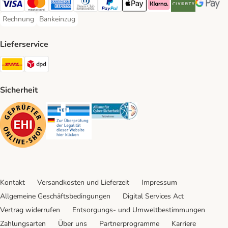
Visa Payment Method
Mastercard Payment Method
American Express Payment Method
Diners Club Payment Method
PayPal Payment Method
Apple Pay Payment Method
Klarna Payment Method
Riverty Payment 
Google P
Rechnung
Bankeinzug
Rechnung Payment Method
Bankeinzug Payment Method
Lieferservice
DHL Shipping Method
DPD Shipping Method
Sicherheit
Security
Security
Security
Kontakt
Versandkosten und Lieferzeit
Impressum
Allgemeine Geschäftsbedingungen
Digital Services Act
Vertrag widerrufen
Entsorgungs- und Umweltbestimmungen
Zahlungsarten
Über uns
Partnerprogramme
Karriere