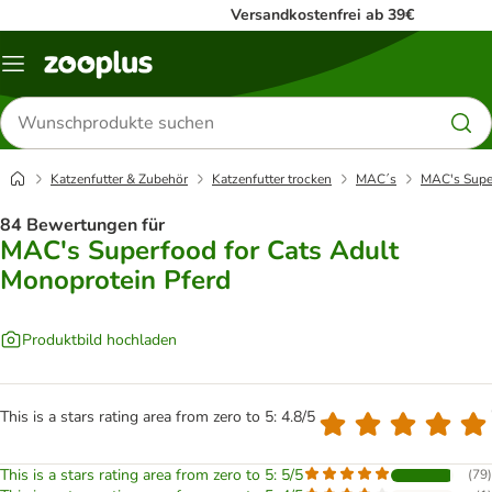
Versandkostenfrei ab 39€
Menü
Produkte
suchen
Katzenfutter & Zubehör
Katzenfutter trocken
MAC´s
MAC's Super
84 Bewertungen für
MAC's Superfood for Cats Adult
Monoprotein Pferd
Produktbild hochladen
This is a stars rating area from zero to 5: 4.8/5
This is a stars rating area from zero to 5: 5/5
(
79
)