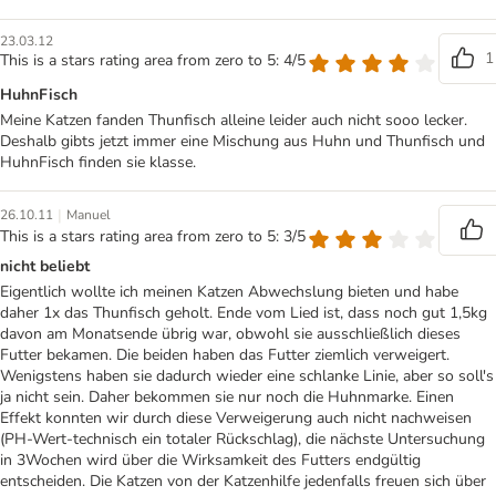
23.03.12
1
This is a stars rating area from zero to 5: 4/5
HuhnFisch
Meine Katzen fanden Thunfisch alleine leider auch nicht sooo lecker.
Deshalb gibts jetzt immer eine Mischung aus Huhn und Thunfisch und
HuhnFisch finden sie klasse.
|
26.10.11
Manuel
This is a stars rating area from zero to 5: 3/5
nicht beliebt
Eigentlich wollte ich meinen Katzen Abwechslung bieten und habe
daher 1x das Thunfisch geholt. Ende vom Lied ist, dass noch gut 1,5kg
davon am Monatsende übrig war, obwohl sie ausschließlich dieses
Futter bekamen. Die beiden haben das Futter ziemlich verweigert.
Wenigstens haben sie dadurch wieder eine schlanke Linie, aber so soll's
ja nicht sein. Daher bekommen sie nur noch die Huhnmarke. Einen
Effekt konnten wir durch diese Verweigerung auch nicht nachweisen
(PH-Wert-technisch ein totaler Rückschlag), die nächste Untersuchung
in 3Wochen wird über die Wirksamkeit des Futters endgültig
entscheiden. Die Katzen von der Katzenhilfe jedenfalls freuen sich über