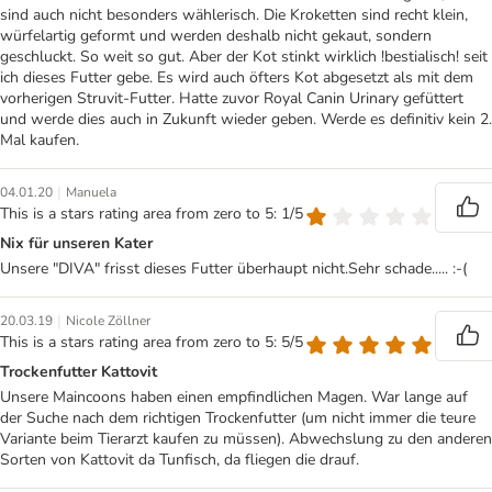
sind auch nicht besonders wählerisch. Die Kroketten sind recht klein,
würfelartig geformt und werden deshalb nicht gekaut, sondern
geschluckt. So weit so gut. Aber der Kot stinkt wirklich !bestialisch! seit
ich dieses Futter gebe. Es wird auch öfters Kot abgesetzt als mit dem
vorherigen Struvit-Futter. Hatte zuvor Royal Canin Urinary gefüttert
und werde dies auch in Zukunft wieder geben. Werde es definitiv kein 2.
Mal kaufen.
|
04.01.20
Manuela
This is a stars rating area from zero to 5: 1/5
Nix für unseren Kater
Unsere "DIVA" frisst dieses Futter überhaupt nicht.Sehr schade..... :-(
|
20.03.19
Nicole Zöllner
This is a stars rating area from zero to 5: 5/5
Trockenfutter Kattovit
Unsere Maincoons haben einen empfindlichen Magen. War lange auf
der Suche nach dem richtigen Trockenfutter (um nicht immer die teure
Variante beim Tierarzt kaufen zu müssen). Abwechslung zu den anderen
Sorten von Kattovit da Tunfisch, da fliegen die drauf.