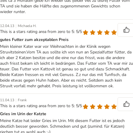
Seit ca 3 Monaten gebe ich wieder das (leider viel zu teure) Futter vom
TA und sie haben die Hälfte des zugenommenen Gewichts schon
wieder runter.
|
12.04.13
Michaela H.
This is a stars rating area from zero to 5: 5/5
gutes Futter zum akzeptablen Preis
Mein kleiner Kater war vor Weihnachten in der Klinik wegen
Struvitsteinen.Vom TA aus sollte ich von nun an Spezialfutter fütter, da
ich aber 2 Katzen besitze und die eine nur das frisst, was die andere
auch frisst bekam ich leicht in bedrängen. Das Futter vom TA war mir zu
teuer. Das Futter von Kattovit ist genau so gut und dazu Schmackhaft.
Beide Katzen fressen es mit viel Genuss. Z.z nur das mit Tunfisch, da
beide etwas gegen Huhn haben. Aber es reicht. Seitdem auch kein
Struvit vorfall mehr gehabt. Preis leistung ist vollkommen ok.
|
11.04.13
Frank
This is a stars rating area from zero to 5: 5/5
Gries im Urin der Katzte
Meine Katze hat leider Gries im Urin. Mit diesem Futter ist es jedoch
deutlich besser geworden. Schmecken und gut (zumind. für Katzen)
riechen tut es wohl auch ;-)