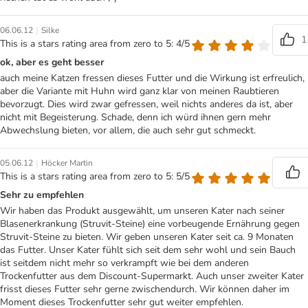
|
06.06.12
Silke
1
This is a stars rating area from zero to 5: 4/5
ok, aber es geht besser
auch meine Katzen fressen dieses Futter und die Wirkung ist erfreulich,
aber die Variante mit Huhn wird ganz klar von meinen Raubtieren
bevorzugt. Dies wird zwar gefressen, weil nichts anderes da ist, aber
nicht mit Begeisterung. Schade, denn ich würd ihnen gern mehr
Abwechslung bieten, vor allem, die auch sehr gut schmeckt.
|
05.06.12
Höcker Martin
This is a stars rating area from zero to 5: 5/5
Sehr zu empfehlen
Wir haben das Produkt ausgewählt, um unseren Kater nach seiner
Blasenerkrankung (Struvit-Steine) eine vorbeugende Ernährung gegen
Struvit-Steine zu bieten. Wir geben unseren Kater seit ca. 9 Monaten
das Futter. Unser Kater fühlt sich seit dem sehr wohl und sein Bauch
ist seitdem nicht mehr so verkrampft wie bei dem anderen
Trockenfutter aus dem Discount-Supermarkt. Auch unser zweiter Kater
frisst dieses Futter sehr gerne zwischendurch. Wir können daher im
Moment dieses Trockenfutter sehr gut weiter empfehlen.