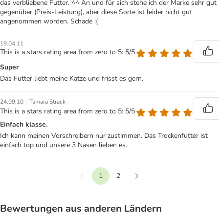
das verbliebene Futter. ^^ An und für sich stehe ich der Marke sehr gut
gegenüber (Preis-Leistung), aber diese Sorte ist leider nicht gut
angenommen worden. Schade :(
19.04.11
This is a stars rating area from zero to 5: 5/5
Super
Das Futter liebt meine Katze und frisst es gern.
|
24.09.10
Tamara Strack
This is a stars rating area from zero to 5: 5/5
Einfach klasse.
Ich kann meinen Vorschreibern nur zustimmen. Das Trockenfutter ist
einfach top und unsere 3 Nasen lieben es.
1
2
Vorherige
Weiter
Bewertungen aus anderen Ländern