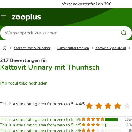
Versandkostenfrei ab 39€
Menü
Produkte
suchen
Katzenfutter & Zubehör
Katzenfutter trocken
Kattovit Spezialdiät
217 Bewertungen für
Kattovit Urinary mit Thunfisch
Produktbild hochladen
This is a stars rating area from zero to 5: 4.4/5
This is a stars rating area from zero to 5: 5/5
(
165
)
This is a stars rating area from zero to 5: 4/5
(
20
)
This is a stars rating area from zero to 5: 3/5
(
8
)