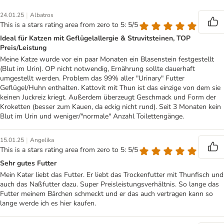
|
24.01.25
Albatros
This is a stars rating area from zero to 5: 5/5
Ideal für Katzen mit Geflügelallergie & Struvitsteinen, TOP
Preis/Leistung
Meine Katze wurde vor ein paar Monaten ein Blasenstein festgestellt
(Blut im Urin). OP nicht notwendig, Ernährung sollte dauerhaft
umgestellt werden. Problem das 99% aller "Urinary" Futter
Geflügel/Huhn enthalten. Kattovit mit Thun ist das einzige von dem sie
keinen Juckreiz kriegt. Außerdem überzeugt Geschmack und Form der
Kroketten (besser zum Kauen, da eckig nicht rund). Seit 3 Monaten kein
Blut im Urin und weniger/"normale" Anzahl Toilettengänge.
|
15.01.25
Angelika
This is a stars rating area from zero to 5: 5/5
Sehr gutes Futter
Mein Kater liebt das Futter. Er liebt das Trockenfutter mit Thunfisch und
auch das Naßfutter dazu. Super Preisleistungsverhältnis. So lange das
Futter meinem Bärchen schmeckt und er das auch vertragen kann so
lange werde ich es hier kaufen.