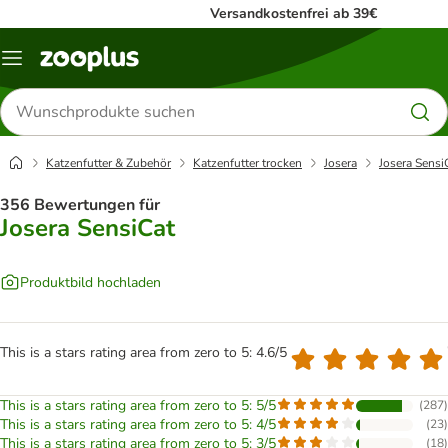
Versandkostenfrei ab 39€
Menü
Produkte
suchen
Katzenfutter & Zubehör
Katzenfutter trocken
Josera
Josera Sensi
356 Bewertungen für
Josera SensiCat
Produktbild hochladen
This is a stars rating area from zero to 5: 4.6/5
This is a stars rating area from zero to 5: 5/5
(
287
)
This is a stars rating area from zero to 5: 4/5
(
23
)
This is a stars rating area from zero to 5: 3/5
(
18
)