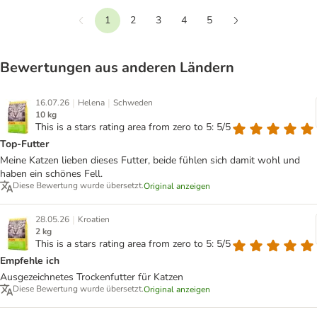
1
2
3
4
5
Vorherige
Weiter
Bewertungen aus anderen Ländern
|
|
16.07.26
Helena
Schweden
10 kg
This is a stars rating area from zero to 5: 5/5
Top-Futter
Meine Katzen lieben dieses Futter, beide fühlen sich damit wohl und
haben ein schönes Fell.
Diese Bewertung wurde übersetzt.
Original anzeigen
|
28.05.26
Kroatien
2 kg
This is a stars rating area from zero to 5: 5/5
Empfehle ich
Ausgezeichnetes Trockenfutter für Katzen
Diese Bewertung wurde übersetzt.
Original anzeigen