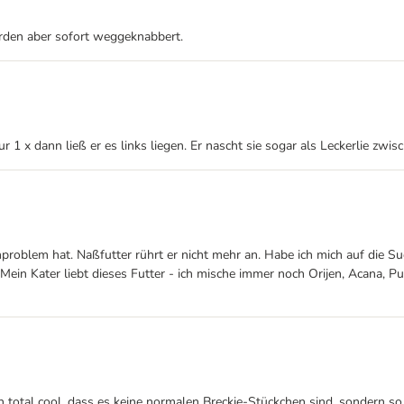
rden aber sofort weggeknabbert.
1 x dann ließ er es links liegen. Er nascht sie sogar als Leckerlie zwi
enproblem hat. Naßfutter rührt er nicht mehr an. Habe ich mich auf die 
 Mein Kater liebt dieses Futter - ich mische immer noch Orijen, Acana, Pu
lich total cool, dass es keine normalen Breckie-Stückchen sind, sondern 