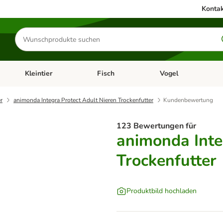
Kontak
Produkte
suchen
Kleintier
Fisch
Vogel
utter & Zubehör
Kategorie-Menü öffnen: Hundefutter & Zubehör
Kategorie-Menü öffnen: Kleintier
Kategorie-Menü öffnen
Ka
r
animonda Integra Protect Adult Nieren Trockenfutter
Kundenbewertung
123 Bewertungen für
animonda Inte
Trockenfutter
Produktbild hochladen