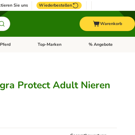
tieren Sie uns
Wiederbestellen
Warenkorb
Pferd
Top-Marken
% Angebote
: Fisch
tegorie-Menü öffnen: Vogel
Kategorie-Menü öffnen: Pferd
Kategorie-Menü öffnen: T
gra Protect Adult Nieren