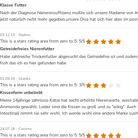
Klasse Futter
Nach der Diagnose Niereninsuffizienz mußte sich unsere Madame von ihre
jetzt natürlich nicht mehr gegeben,unsere Diva hat sich hier aber im pos
|
03.12.19
Nadine
This is a stars rating area from zero to 5: 5/5
Getreidefreies Nierenfutter
Habe zahlreiche Trockenfutter abgesucht das Getreidefrei ist und zudem n
froh das ich es hier gefunden habe
|
01.09.18
Szanka
This is a stars rating area from zero to 5: 3/5
Kissenform unbeliebt
Meine 14jährige zahnlose Katze hat leicht erhöhte Nierenwerte, weshalb i
Animonda gewählt. Leider sind die Kissen zu groß und zu "eckig". Auch
Intestinal) nimmt sie sehr wohl. Ich werde wohl eine andere Marke suc
|
24.07.18
Corinna
This is a stars rating area from zero to 5: 5/5