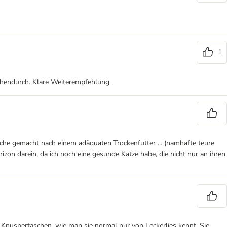
1
schendurch. Klare Weiterempfehlung.
Suche gemacht nach einem adäquaten Trockenfutter ... (namhafte teure
rizon darein, da ich noch eine gesunde Katze habe, die nicht nur an ihren
so Knuspertaschen, wie man sie normal nur von Leckerlies kennt. Sie