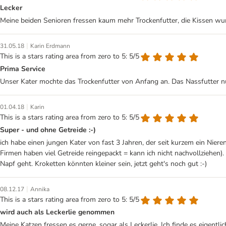
Lecker
Meine beiden Senioren fressen kaum mehr Trockenfutter, die Kissen wu
|
31.05.18
Karin Erdmann
This is a stars rating area from zero to 5: 5/5
Prima Service
Unser Kater mochte das Trockenfutter von Anfang an. Das Nassfutter nur 
|
01.04.18
Karin
This is a stars rating area from zero to 5: 5/5
Super - und ohne Getreide :-)
ich habe einen jungen Kater von fast 3 Jahren, der seit kurzem ein Nier
Firmen haben viel Getreide reingepackt = kann ich nicht nachvollziehen).
Napf geht. Kroketten könnten kleiner sein, jetzt geht's noch gut :-)
|
08.12.17
Annika
This is a stars rating area from zero to 5: 5/5
wird auch als Leckerlie genommen
Meine Katzen fressen es gerne, sogar als Leckerlie. Ich finde es eigent