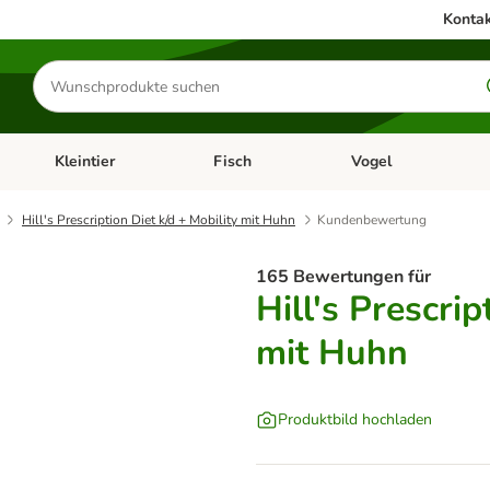
Kontak
Produkte
suchen
Kleintier
Fisch
Vogel
utter & Zubehör
Kategorie-Menü öffnen: Hundefutter & Zubehör
Kategorie-Menü öffnen: Kleintier
Kategorie-Menü öffnen
Ka
Hill's Prescription Diet k/d + Mobility mit Huhn
Kundenbewertung
165 Bewertungen für
Hill's Prescrip
mit Huhn
Produktbild hochladen