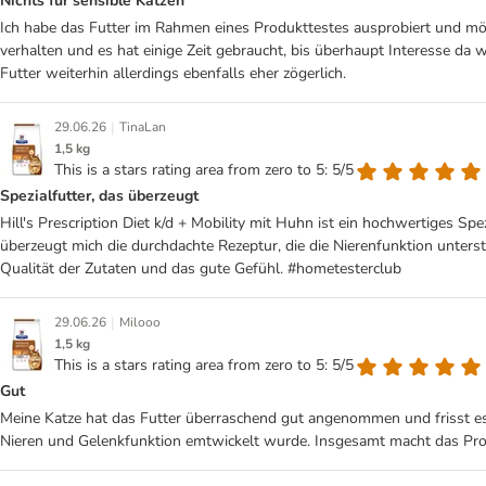
Nichts für sensible Katzen
Ich habe das Futter im Rahmen eines Produkttestes ausprobiert und mö
verhalten und es hat einige Zeit gebraucht, bis überhaupt Interesse da 
Futter weiterhin allerdings ebenfalls eher zögerlich.
|
29.06.26
TinaLan
1,5 kg
This is a stars rating area from zero to 5: 5/5
Spezialfutter, das überzeugt
Hill's Prescription Diet k/d + Mobility mit Huhn ist ein hochwertiges
überzeugt mich die durchdachte Rezeptur, die die Nierenfunktion unterstü
Qualität der Zutaten und das gute Gefühl. #hometesterclub
|
29.06.26
Milooo
1,5 kg
This is a stars rating area from zero to 5: 5/5
Gut
Meine Katze hat das Futter überraschend gut angenommen und frisst es se
Nieren und Gelenkfunktion emtwickelt wurde. Insgesamt macht das Pro