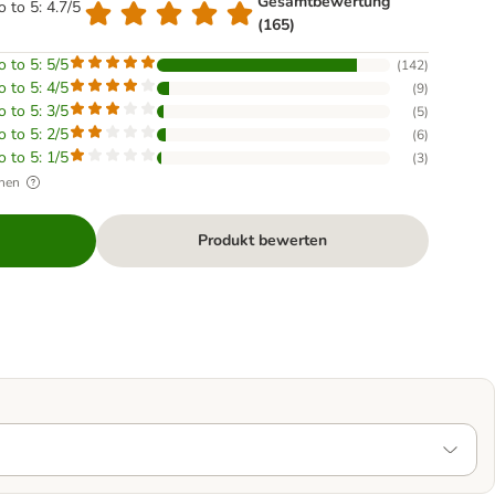
Gesamtbewertung
o to 5: 4.7/5
(165)
o to 5: 5/5
(
142
)
o to 5: 4/5
(
9
)
o to 5: 3/5
(
5
)
o to 5: 2/5
(
6
)
o to 5: 1/5
(
3
)
hen
Produkt bewerten