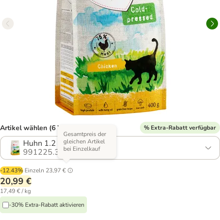
Artikel wählen (6 Varianten)
% Extra-Rabatt verfügbar
Gesamtpreis der
gleichen Artikel
Huhn 1.2 kg (3 x 400 g)
bei Einzelkauf
991225.3
-12.43%
Einzeln
23,97 €
20,99 €
17,49 € / kg
-30% Extra-Rabatt aktivieren