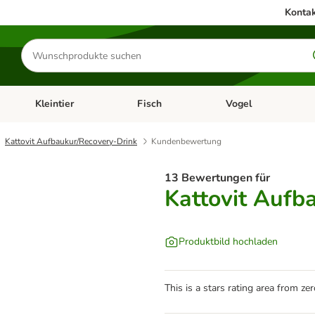
Kontak
Produkte
suchen
Kleintier
Fisch
Vogel
utter & Zubehör
Kategorie-Menü öffnen: Hundefutter & Zubehör
Kategorie-Menü öffnen: Kleintier
Kategorie-Menü öffnen
Ka
Kattovit Aufbaukur/Recovery-Drink
Kundenbewertung
13 Bewertungen für
Kattovit Aufb
Produktbild hochladen
This is a stars rating area from zer