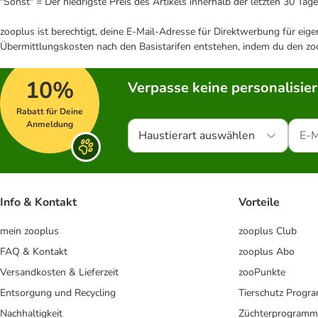
"Sonst" = Der niedrigste Preis des Artikels innerhalb der letzten 30 Tage
zooplus ist berechtigt, deine E-Mail-Adresse für Direktwerbung für eig
Übermittlungskosten nach den Basistarifen entstehen, indem du den zoo
10%
Verpasse keine personalisie
Rabatt für Deine
Anmeldung
Haustierart auswählen
Info & Kontakt
Vorteile
mein zooplus
zooplus Club
FAQ & Kontakt
zooplus Abo
Versandkosten & Lieferzeit
zooPunkte
Entsorgung und Recycling
Tierschutz Progr
Nachhaltigkeit
Züchterprogramm