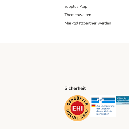
zooplus App
Themenwelten
Marktplatzpartner werden
Sicherheit
ping Method
D Shipping Method
Security
Securit