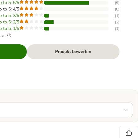
o to 5: 5/5
(
9
)
o to 5: 4/5
(
0
)
o to 5: 3/5
(
1
)
o to 5: 2/5
(
2
)
o to 5: 1/5
(
1
)
hen
Produkt bewerten