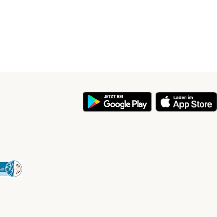
y
Security