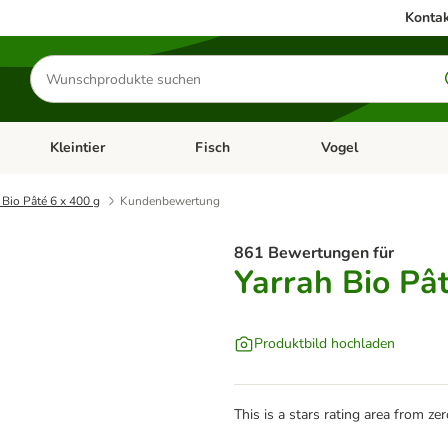
Kontak
Produkte
suchen
Kleintier
Fisch
Vogel
utter & Zubehör
Kategorie-Menü öffnen: Hundefutter & Zubehör
Kategorie-Menü öffnen: Kleintier
Kategorie-Menü öffnen
Ka
 Bio Pâté 6 x 400 g
Kundenbewertung
861 Bewertungen für
Yarrah Bio Pât
Produktbild hochladen
This is a stars rating area from zer