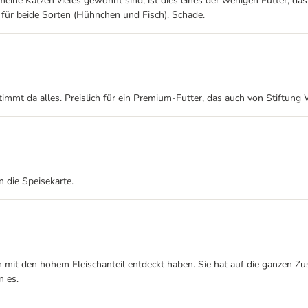
ne Katzen vieles gewohnt sind, ist dies eines der wenigen Futter, das 
t für beide Sorten (Hühnchen und Fisch). Schade.
e stimmt da alles. Preislich für ein Premium-Futter, das auch von Stiftu
n die Speisekarte.
ah mit den hohem Fleischanteil entdeckt haben. Sie hat auf die ganzen Zu
n es.