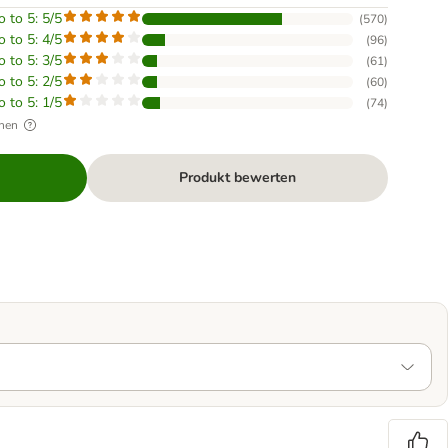
o to 5: 5/5
(
570
)
o to 5: 4/5
(
96
)
o to 5: 3/5
(
61
)
o to 5: 2/5
(
60
)
o to 5: 1/5
(
74
)
hen
Produkt bewerten