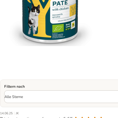
Filtern nach
|
14.06.25
JK