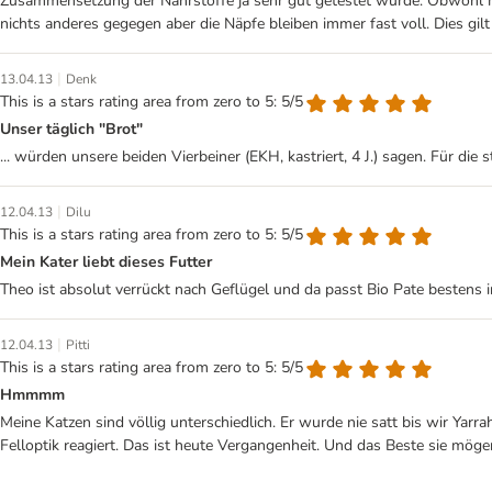
Zusammensetzung der Nährstoffe ja sehr gut getestet wurde. Obwohl mei
nichts anderes gegegen aber die Näpfe bleiben immer fast voll. Dies gil
|
13.04.13
Denk
This is a stars rating area from zero to 5: 5/5
Unser täglich "Brot"
... würden unsere beiden Vierbeiner (EKH, kastriert, 4 J.) sagen. Für di
|
12.04.13
Dilu
This is a stars rating area from zero to 5: 5/5
Mein Kater liebt dieses Futter
Theo ist absolut verrückt nach Geflügel und da passt Bio Pate bestens i
|
12.04.13
Pitti
This is a stars rating area from zero to 5: 5/5
Hmmmm
Meine Katzen sind völlig unterschiedlich. Er wurde nie satt bis wir Yarr
Felloptik reagiert. Das ist heute Vergangenheit. Und das Beste sie möge