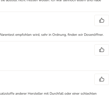
sie absolut nicht fressen wollen. Ich war dennoch eisern und habe
ng Warentest empfohlen wird, sehr in Ordnung, finden wir Dosenöffner.
satzstoffe anderer Hersteller mit Durchfall oder einer schlechten