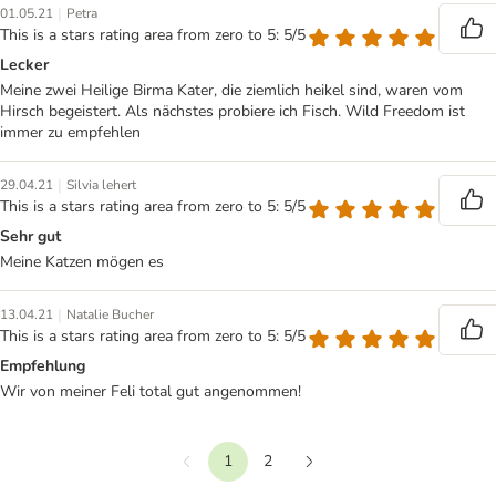
|
01.05.21
Petra
This is a stars rating area from zero to 5: 5/5
Lecker
Meine zwei Heilige Birma Kater, die ziemlich heikel sind, waren vom
Hirsch begeistert. Als nächstes probiere ich Fisch. Wild Freedom ist
immer zu empfehlen
|
29.04.21
Silvia lehert
This is a stars rating area from zero to 5: 5/5
Sehr gut
Meine Katzen mögen es
|
13.04.21
Natalie Bucher
This is a stars rating area from zero to 5: 5/5
Empfehlung
Wir von meiner Feli total gut angenommen!
1
2
Vorherige
Weiter