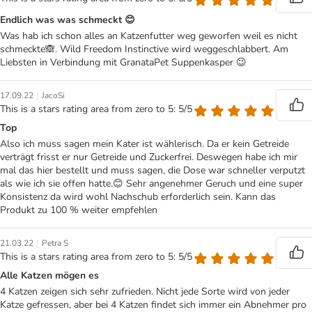
Endlich was was schmeckt 😊
Was hab ich schon alles an Katzenfutter weg geworfen weil es nicht
schmeckte🙈. Wild Freedom Instinctive wird weggeschlabbert. Am
Liebsten in Verbindung mit GranataPet Suppenkasper 😉
|
17.09.22
JacoSi
This is a stars rating area from zero to 5: 5/5
Top
Also ich muss sagen mein Kater ist wählerisch. Da er kein Getreide
verträgt frisst er nur Getreide und Zuckerfrei. Deswegen habe ich mir
mal das hier bestellt und muss sagen, die Dose war schneller verputzt
als wie ich sie offen hatte.😊 Sehr angenehmer Geruch und eine super
Konsistenz da wird wohl Nachschub erforderlich sein. Kann das
Produkt zu 100 % weiter empfehlen
|
21.03.22
Petra S
This is a stars rating area from zero to 5: 5/5
Alle Katzen mögen es
4 Katzen zeigen sich sehr zufrieden. Nicht jede Sorte wird von jeder
Katze gefressen, aber bei 4 Katzen findet sich immer ein Abnehmer pro