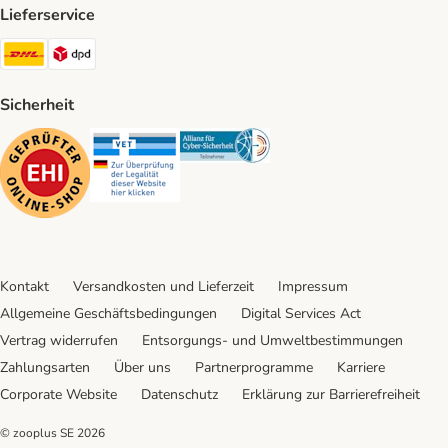
Lieferservice
DHL Shipping Method
DPD Shipping Method
Sicherheit
Security
Security
Security
Kontakt
Versandkosten und Lieferzeit
Impressum
Allgemeine Geschäftsbedingungen
Digital Services Act
Vertrag widerrufen
Entsorgungs- und Umweltbestimmungen
Zahlungsarten
Über uns
Partnerprogramme
Karriere
Corporate Website
Datenschutz
Erklärung zur Barrierefreiheit
© zooplus SE
2026