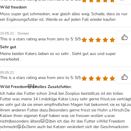
Wild freedom
Muss super gut schmecken, war gleich alles weg. Schade, dass es nur
ein Ergänzungsfutter ist. Werde es auf jeden Fall wieder kaufen
|
10.05.21
Doreen
This is a stars rating area from zero to 5: 5/5
Sehr gut
Meine beiden Katers lieben es so sehr . Sieht gut aus und super
verarbeitet .
05.05.21
This is a stars rating area from zero to 5: 5/5
Wild Freedom🐱👍tolles Zusatzfutter.
Ich habe das Futter schon 2mal bei Zooplus bestellt,es ist ein tolles
Futter was meine 14 J.mäcklige Katze Lissy sehr gerne frisst,sie verträgt
es sehr gut da sie einen empfindlichen Magen hat bekommt sie es tgl.zu
ihrem anderen Futter dazu.Besonders gerne frisst sie Huhn u.Hirsch.Da
Katzen ihren eigenen Kopf haben was sie fressen wollen u.was
nicht(besonders ältere🐱😉)bin ich das ihr das Futter v.Wild Freedom
schmeckt😋👍.Denn auch bei Katzen verändert sich der Geschmacksinn