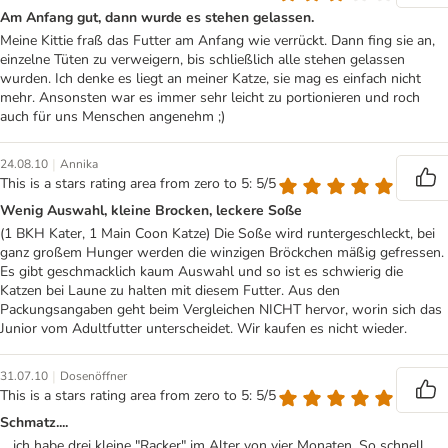
Am Anfang gut, dann wurde es stehen gelassen.
Meine Kittie fraß das Futter am Anfang wie verrückt. Dann fing sie an,
einzelne Tüten zu verweigern, bis schließlich alle stehen gelassen
wurden. Ich denke es liegt an meiner Katze, sie mag es einfach nicht
mehr. Ansonsten war es immer sehr leicht zu portionieren und roch
auch für uns Menschen angenehm ;)
|
24.08.10
Annika
This is a stars rating area from zero to 5: 5/5
Wenig Auswahl, kleine Brocken, leckere Soße
(1 BKH Kater, 1 Main Coon Katze) Die Soße wird runtergeschleckt, bei
ganz großem Hunger werden die winzigen Bröckchen mäßig gefressen.
Es gibt geschmacklich kaum Auswahl und so ist es schwierig die
Katzen bei Laune zu halten mit diesem Futter. Aus den
Packungsangaben geht beim Vergleichen NICHT hervor, worin sich das
Junior vom Adultfutter unterscheidet. Wir kaufen es nicht wieder.
|
31.07.10
Dosenöffner
This is a stars rating area from zero to 5: 5/5
Schmatz....
... ich habe drei kleine "Racker" im Alter von vier Monaten. So schnell