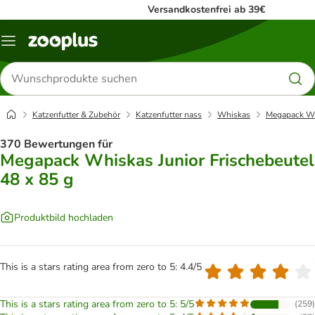
Versandkostenfrei ab 39€
Menü
Produkte
suchen
Katzenfutter & Zubehör
Katzenfutter nass
Whiskas
Megapack Whi
370 Bewertungen für
Megapack Whiskas Junior Frischebeutel
48 x 85 g
Produktbild hochladen
This is a stars rating area from zero to 5: 4.4/5
This is a stars rating area from zero to 5: 5/5
(
259
)