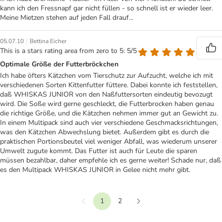
kann ich den Fressnapf gar nicht füllen - so schnell ist er wieder leer.
Meine Mietzen stehen auf jeden Fall drauf...
|
05.07.10
Bettina Eicher
This is a stars rating area from zero to 5: 5/5
Optimale Größe der Futterbröckchen
Ich habe öfters Kätzchen vom Tierschutz zur Aufzucht, welche ich mit
verschiedenen Sorten Kittenfutter füttere. Dabei konnte ich feststellen,
daß WHISKAS JUNIOR von den Naßfuttersorten eindeutig bevozugt
wird. Die Soße wird gerne geschleckt, die Futterbrocken haben genau
die richtige Größe, und die Kätzchen nehmen immer gut an Gewicht zu.
In einem Multipack sind auch vier verschiedene Geschmacksrichtungen,
was den Kätzchen Abwechslung bietet. Außerdem gibt es durch die
praktischen Portionsbeutel viel weniger Abfall, was wiederum unserer
Umwelt zugute kommt. Das Futter ist auch für Leute die sparen
müssen bezahlbar, daher empfehle ich es gerne weiter! Schade nur, daß
es den Multipack WHISKAS JUNIOR in Gelee nicht mehr gibt.
1
2
Vorherige
Weiter