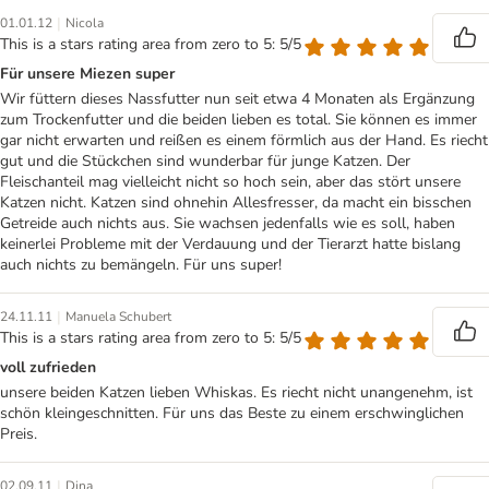
|
01.01.12
Nicola
This is a stars rating area from zero to 5: 5/5
Für unsere Miezen super
Wir füttern dieses Nassfutter nun seit etwa 4 Monaten als Ergänzung
zum Trockenfutter und die beiden lieben es total. Sie können es immer
gar nicht erwarten und reißen es einem förmlich aus der Hand. Es riecht
gut und die Stückchen sind wunderbar für junge Katzen. Der
Fleischanteil mag vielleicht nicht so hoch sein, aber das stört unsere
Katzen nicht. Katzen sind ohnehin Allesfresser, da macht ein bisschen
Getreide auch nichts aus. Sie wachsen jedenfalls wie es soll, haben
keinerlei Probleme mit der Verdauung und der Tierarzt hatte bislang
auch nichts zu bemängeln. Für uns super!
|
24.11.11
Manuela Schubert
This is a stars rating area from zero to 5: 5/5
voll zufrieden
unsere beiden Katzen lieben Whiskas. Es riecht nicht unangenehm, ist
schön kleingeschnitten. Für uns das Beste zu einem erschwinglichen
Preis.
|
02.09.11
Dina