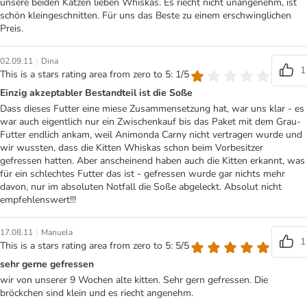
unsere beiden Katzen lieben Whiskas. Es riecht nicht unangenehm, ist
schön kleingeschnitten. Für uns das Beste zu einem erschwinglichen
Preis.
|
02.09.11
Dina
1
This is a stars rating area from zero to 5: 1/5
Einzig akzeptabler Bestandteil ist die Soße
Dass dieses Futter eine miese Zusammensetzung hat, war uns klar - es
war auch eigentlich nur ein Zwischenkauf bis das Paket mit dem Grau-
Futter endlich ankam, weil Animonda Carny nicht vertragen wurde und
wir wussten, dass die Kitten Whiskas schon beim Vorbesitzer
gefressen hatten. Aber anscheinend haben auch die Kitten erkannt, was
für ein schlechtes Futter das ist - gefressen wurde gar nichts mehr
davon, nur im absoluten Notfall die Soße abgeleckt. Absolut nicht
empfehlenswert!!!
|
17.08.11
Manuela
1
This is a stars rating area from zero to 5: 5/5
sehr gerne gefressen
wir von unserer 9 Wochen alte kitten. Sehr gern gefressen. Die
bröckchen sind klein und es riecht angenehm.