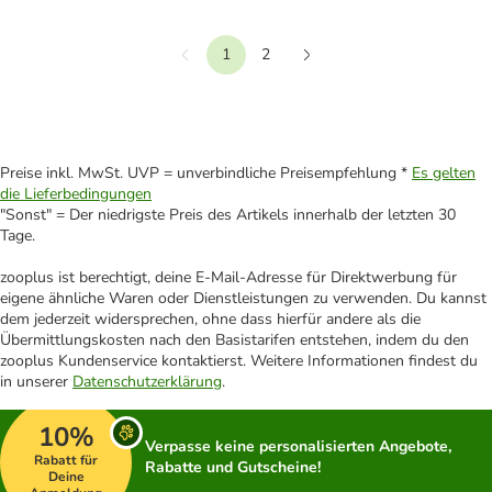
1
2
Vorherige
Weiter
Preise inkl. MwSt. UVP = unverbindliche Preisempfehlung *
Es gelten
die Lieferbedingungen
"Sonst" = Der niedrigste Preis des Artikels innerhalb der letzten 30
Tage.
zooplus ist berechtigt, deine E-Mail-Adresse für Direktwerbung für
eigene ähnliche Waren oder Dienstleistungen zu verwenden. Du kannst
dem jederzeit widersprechen, ohne dass hierfür andere als die
Übermittlungskosten nach den Basistarifen entstehen, indem du den
zooplus Kundenservice kontaktierst. Weitere Informationen findest du
in unserer
Datenschutzerklärung
.
10%
Verpasse keine personalisierten Angebote,
Rabatt für
Rabatte und Gutscheine!
Deine