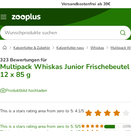
Versandkostenfrei ab 39€
Menü
Produkte
suchen
Katzenfutter & Zubehör
Katzenfutter nass
Whiskas
Multipack Wh
323 Bewertungen für
Multipack Whiskas Junior Frischebeutel
12 x 85 g
Produktbild hochladen
This is a stars rating area from zero to 5: 4.1/5
This is a stars rating area from zero to 5: 5/5
(
209
)