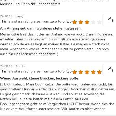
Mensch und Tier nicht unangenehm!!!
|
29.10.10
Jenny
This is a stars rating area from zero to 5: 3/5
Am Anfang gut, dann wurde es stehen gelassen.
Meine Kittie fraß das Futter am Anfang wie verrückt. Dann fing sie an,
einzelne Tüten zu verweigern, bis schließlich alle stehen gelassen
wurden. Ich denke es liegt an meiner Katze, sie mag es einfach nicht
mehr. Ansonsten war es immer sehr leicht zu portionieren und roch
auch für uns Menschen angenehm ;)
|
24.08.10
Annika
This is a stars rating area from zero to 5: 5/5
Wenig Auswahl, kleine Brocken, leckere Soße
(1 BKH Kater, 1 Main Coon Katze) Die Soße wird runtergeschleckt, bei
ganz großem Hunger werden die winzigen Bröckchen mäßig gefressen.
Es gibt geschmacklich kaum Auswahl und so ist es schwierig die
Katzen bei Laune zu halten mit diesem Futter. Aus den
Packungsangaben geht beim Vergleichen NICHT hervor, worin sich das
Junior vom Adultfutter unterscheidet. Wir kaufen es nicht wieder.