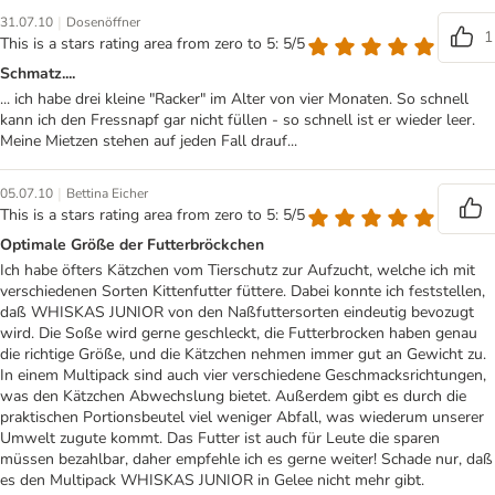
|
31.07.10
Dosenöffner
1
This is a stars rating area from zero to 5: 5/5
Schmatz....
... ich habe drei kleine "Racker" im Alter von vier Monaten. So schnell
kann ich den Fressnapf gar nicht füllen - so schnell ist er wieder leer.
Meine Mietzen stehen auf jeden Fall drauf...
|
05.07.10
Bettina Eicher
This is a stars rating area from zero to 5: 5/5
Optimale Größe der Futterbröckchen
Ich habe öfters Kätzchen vom Tierschutz zur Aufzucht, welche ich mit
verschiedenen Sorten Kittenfutter füttere. Dabei konnte ich feststellen,
daß WHISKAS JUNIOR von den Naßfuttersorten eindeutig bevozugt
wird. Die Soße wird gerne geschleckt, die Futterbrocken haben genau
die richtige Größe, und die Kätzchen nehmen immer gut an Gewicht zu.
In einem Multipack sind auch vier verschiedene Geschmacksrichtungen,
was den Kätzchen Abwechslung bietet. Außerdem gibt es durch die
praktischen Portionsbeutel viel weniger Abfall, was wiederum unserer
Umwelt zugute kommt. Das Futter ist auch für Leute die sparen
müssen bezahlbar, daher empfehle ich es gerne weiter! Schade nur, daß
es den Multipack WHISKAS JUNIOR in Gelee nicht mehr gibt.