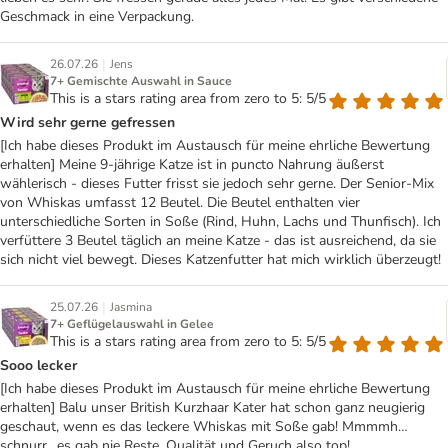
Geschmack in eine Verpackung.
|
26.07.26
Jens
7+ Gemischte Auswahl in Sauce
This is a stars rating area from zero to 5: 5/5
Wird sehr gerne gefressen
[Ich habe dieses Produkt im Austausch für meine ehrliche Bewertung
erhalten] Meine 9-jährige Katze ist in puncto Nahrung äußerst
wählerisch - dieses Futter frisst sie jedoch sehr gerne. Der Senior-Mix
von Whiskas umfasst 12 Beutel. Die Beutel enthalten vier
unterschiedliche Sorten in Soße (Rind, Huhn, Lachs und Thunfisch). Ich
verfüttere 3 Beutel täglich an meine Katze - das ist ausreichend, da sie
sich nicht viel bewegt. Dieses Katzenfutter hat mich wirklich überzeugt!
|
25.07.26
Jasmina
7+ Geflügelauswahl in Gelee
This is a stars rating area from zero to 5: 5/5
Sooo lecker
[Ich habe dieses Produkt im Austausch für meine ehrliche Bewertung
erhalten] Balu unser British Kurzhaar Kater hat schon ganz neugierig
geschaut, wenn es das leckere Whiskas mit Soße gab! Mmmmh…
schnurr…es gab nie Reste. Qualität und Geruch also top!