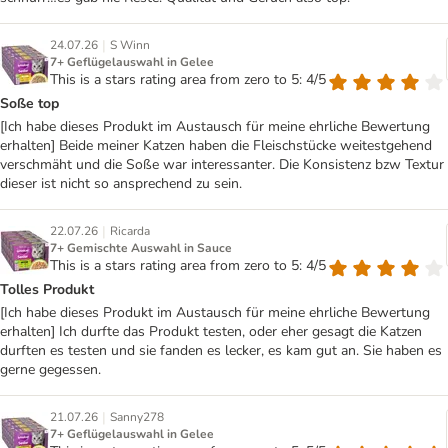
|
24.07.26
S Winn
7+ Geflügelauswahl in Gelee
This is a stars rating area from zero to 5: 4/5
Soße top
[Ich habe dieses Produkt im Austausch für meine ehrliche Bewertung
erhalten] Beide meiner Katzen haben die Fleischstücke weitestgehend
verschmäht und die Soße war interessanter. Die Konsistenz bzw Textur
dieser ist nicht so ansprechend zu sein.
|
22.07.26
Ricarda
7+ Gemischte Auswahl in Sauce
This is a stars rating area from zero to 5: 4/5
Tolles Produkt
[Ich habe dieses Produkt im Austausch für meine ehrliche Bewertung
erhalten] Ich durfte das Produkt testen, oder eher gesagt die Katzen
durften es testen und sie fanden es lecker, es kam gut an. Sie haben es
gerne gegessen.
|
21.07.26
Sanny278
7+ Geflügelauswahl in Gelee