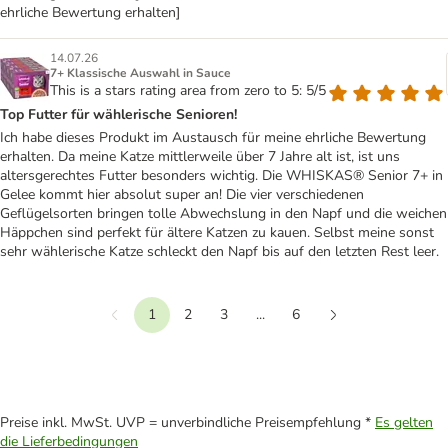
ehrliche Bewertung erhalten]
14.07.26
7+ Klassische Auswahl in Sauce
This is a stars rating area from zero to 5: 5/5
Top Futter für wählerische Senioren!
Ich habe dieses Produkt im Austausch für meine ehrliche Bewertung
erhalten. Da meine Katze mittlerweile über 7 Jahre alt ist, ist uns
altersgerechtes Futter besonders wichtig. Die WHISKAS® Senior 7+ in
Gelee kommt hier absolut super an! Die vier verschiedenen
Geflügelsorten bringen tolle Abwechslung in den Napf und die weichen
Häppchen sind perfekt für ältere Katzen zu kauen. Selbst meine sonst
sehr wählerische Katze schleckt den Napf bis auf den letzten Rest leer.
1
2
3
...
6
Vorherige
Weiter
Preise inkl. MwSt. UVP = unverbindliche Preisempfehlung *
Es gelten
die Lieferbedingungen