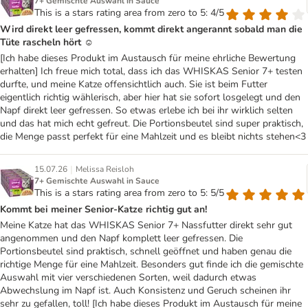
7+ Gemischte Auswahl in Sauce
This is a stars rating area from zero to 5: 4/5
Wird direkt leer gefressen, kommt direkt angerannt sobald man die
Tüte rascheln hört ☺️
[Ich habe dieses Produkt im Austausch für meine ehrliche Bewertung
erhalten] Ich freue mich total, dass ich das WHISKAS Senior 7+ testen
durfte, und meine Katze offensichtlich auch. Sie ist beim Futter
eigentlich richtig wählerisch, aber hier hat sie sofort losgelegt und den
Napf direkt leer gefressen. So etwas erlebe ich bei ihr wirklich selten
und das hat mich echt gefreut. Die Portionsbeutel sind super praktisch,
die Menge passt perfekt für eine Mahlzeit und es bleibt nichts stehen<3
|
15.07.26
Melissa Reisloh
7+ Gemischte Auswahl in Sauce
This is a stars rating area from zero to 5: 5/5
Kommt bei meiner Senior-Katze richtig gut an!
Meine Katze hat das WHISKAS Senior 7+ Nassfutter direkt sehr gut
angenommen und den Napf komplett leer gefressen. Die
Portionsbeutel sind praktisch, schnell geöffnet und haben genau die
richtige Menge für eine Mahlzeit. Besonders gut finde ich die gemischte
Auswahl mit vier verschiedenen Sorten, weil dadurch etwas
Abwechslung im Napf ist. Auch Konsistenz und Geruch scheinen ihr
sehr zu gefallen, toll! [Ich habe dieses Produkt im Austausch für meine