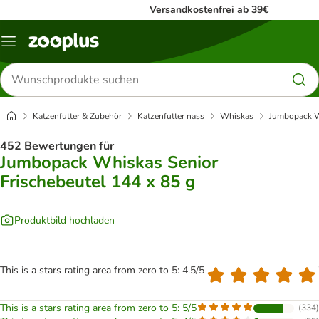
Versandkostenfrei ab 39€
Menü
Produkte
suchen
Katzenfutter & Zubehör
Katzenfutter nass
Whiskas
Jumbopack Wh
452 Bewertungen für
Jumbopack Whiskas Senior
Frischebeutel 144 x 85 g
Produktbild hochladen
This is a stars rating area from zero to 5: 4.5/5
This is a stars rating area from zero to 5: 5/5
(
334
)