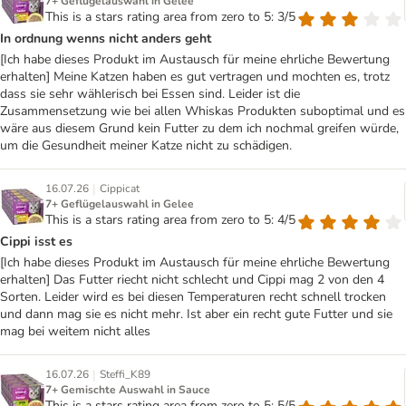
7+ Geflügelauswahl in Gelee
This is a stars rating area from zero to 5: 3/5
In ordnung wenns nicht anders geht
[Ich habe dieses Produkt im Austausch für meine ehrliche Bewertung
erhalten] Meine Katzen haben es gut vertragen und mochten es, trotz
dass sie sehr wählerisch bei Essen sind. Leider ist die
Zusammensetzung wie bei allen Whiskas Produkten suboptimal und es
wäre aus diesem Grund kein Futter zu dem ich nochmal greifen würde,
um die Gesundheit meiner Katze nicht zu schädigen.
|
16.07.26
Cippicat
7+ Geflügelauswahl in Gelee
This is a stars rating area from zero to 5: 4/5
Cippi isst es
[Ich habe dieses Produkt im Austausch für meine ehrliche Bewertung
erhalten] Das Futter riecht nicht schlecht und Cippi mag 2 von den 4
Sorten. Leider wird es bei diesen Temperaturen recht schnell trocken
und dann mag sie es nicht mehr. Ist aber ein recht gute Futter und sie
mag bei weitem nicht alles
|
16.07.26
Steffi_K89
7+ Gemischte Auswahl in Sauce
This is a stars rating area from zero to 5: 5/5