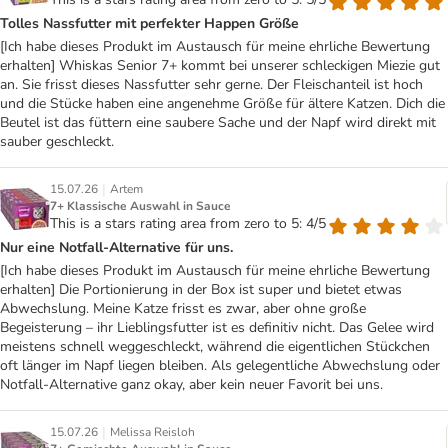
Tolles Nassfutter mit perfekter Happen Größe
[Ich habe dieses Produkt im Austausch für meine ehrliche Bewertung
erhalten] Whiskas Senior 7+ kommt bei unserer schleckigen Miezie gut
an. Sie frisst dieses Nassfutter sehr gerne. Der Fleischanteil ist hoch
und die Stücke haben eine angenehme Größe für ältere Katzen. Dich die
Beutel ist das füttern eine saubere Sache und der Napf wird direkt mit
sauber geschleckt.
|
15.07.26
Artem
7+ Klassische Auswahl in Sauce
This is a stars rating area from zero to 5: 4/5
Nur eine Notfall-Alternative für uns.
[Ich habe dieses Produkt im Austausch für meine ehrliche Bewertung
erhalten] Die Portionierung in der Box ist super und bietet etwas
Abwechslung. Meine Katze frisst es zwar, aber ohne große
Begeisterung – ihr Lieblingsfutter ist es definitiv nicht. Das Gelee wird
meistens schnell weggeschleckt, während die eigentlichen Stückchen
oft länger im Napf liegen bleiben. Als gelegentliche Abwechslung oder
Notfall-Alternative ganz okay, aber kein neuer Favorit bei uns.
|
15.07.26
Melissa Reisloh