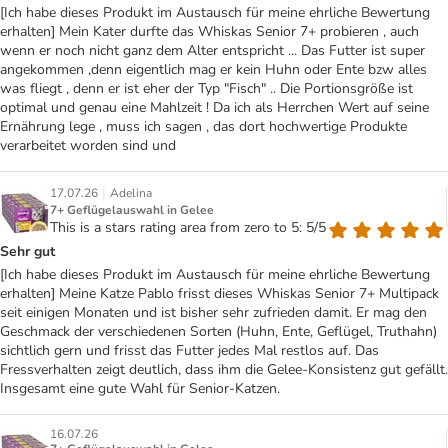
[Ich habe dieses Produkt im Austausch für meine ehrliche Bewertung
erhalten] Mein Kater durfte das Whiskas Senior 7+ probieren , auch
wenn er noch nicht ganz dem Alter entspricht ... Das Futter ist super
angekommen ,denn eigentlich mag er kein Huhn oder Ente bzw alles
was fliegt , denn er ist eher der Typ "Fisch" .. Die Portionsgröße ist
optimal und genau eine Mahlzeit ! Da ich als Herrchen Wert auf seine
Ernährung lege , muss ich sagen , das dort hochwertige Produkte
verarbeitet worden sind und
|
17.07.26
Adelina
7+ Geflügelauswahl in Gelee
This is a stars rating area from zero to 5: 5/5
Sehr gut
[Ich habe dieses Produkt im Austausch für meine ehrliche Bewertung
erhalten] Meine Katze Pablo frisst dieses Whiskas Senior 7+ Multipack
seit einigen Monaten und ist bisher sehr zufrieden damit. Er mag den
Geschmack der verschiedenen Sorten (Huhn, Ente, Geflügel, Truthahn)
sichtlich gern und frisst das Futter jedes Mal restlos auf. Das
Fressverhalten zeigt deutlich, dass ihm die Gelee-Konsistenz gut gefällt.
Insgesamt eine gute Wahl für Senior-Katzen.
16.07.26