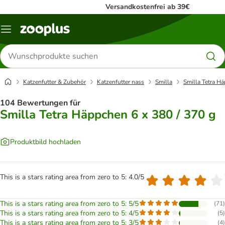
Versandkostenfrei ab 39€
Menü
Produkte
suchen
Katzenfutter & Zubehör
Katzenfutter nass
Smilla
Smilla Tetra Hä
104 Bewertungen für
Smilla Tetra Häppchen 6 x 380 / 370 g
Produktbild hochladen
This is a stars rating area from zero to 5: 4.0/5
This is a stars rating area from zero to 5: 5/5
(
71
)
This is a stars rating area from zero to 5: 4/5
(
5
)
This is a stars rating area from zero to 5: 3/5
(
4
)