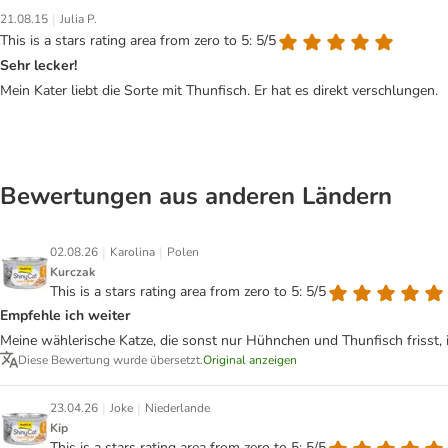
|
21.08.15
Julia P.
This is a stars rating area from zero to 5: 5/5
Sehr lecker!
Mein Kater liebt die Sorte mit Thunfisch. Er hat es direkt verschlungen.
Bewertungen aus anderen Ländern
|
|
02.08.26
Karolina
Polen
Kurczak
This is a stars rating area from zero to 5: 5/5
Empfehle ich weiter
Meine wählerische Katze, die sonst nur Hühnchen und Thunfisch frisst, i
Diese Bewertung wurde übersetzt.
Original anzeigen
|
|
23.04.26
Joke
Niederlande
Kip
This is a stars rating area from zero to 5: 5/5