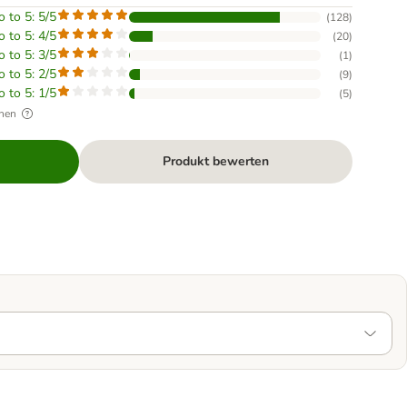
o to 5: 5/5
(
128
)
o to 5: 4/5
(
20
)
o to 5: 3/5
(
1
)
o to 5: 2/5
(
9
)
o to 5: 1/5
(
5
)
hen
Produkt bewerten