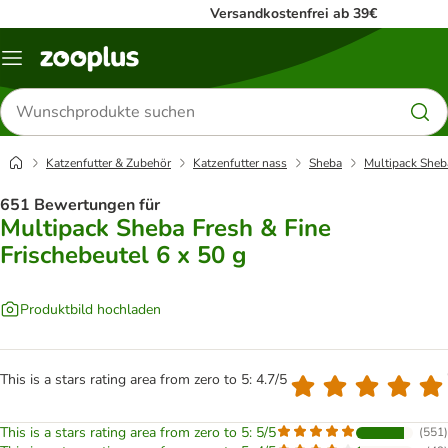
Versandkostenfrei ab 39€
Menü
Produkte
suchen
Katzenfutter & Zubehör
Katzenfutter nass
Sheba
Multipack Sheba
651 Bewertungen für
Multipack Sheba Fresh & Fine
Frischebeutel 6 x 50 g
Produktbild hochladen
This is a stars rating area from zero to 5: 4.7/5
This is a stars rating area from zero to 5: 5/5
(
551
)