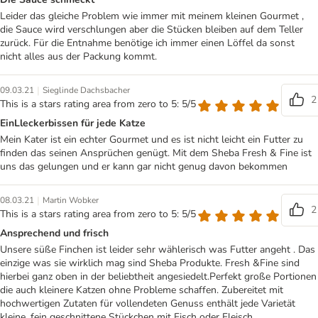
Leider das gleiche Problem wie immer mit meinem kleinen Gourmet ,
die Sauce wird verschlungen aber die Stücken bleiben auf dem Teller
zurück. Für die Entnahme benötige ich immer einen Löffel da sonst
nicht alles aus der Packung kommt.
|
09.03.21
Sieglinde Dachsbacher
2
This is a stars rating area from zero to 5: 5/5
EinLleckerbissen für jede Katze
Mein Kater ist ein echter Gourmet und es ist nicht leicht ein Futter zu
finden das seinen Ansprüchen genügt. Mit dem Sheba Fresh & Fine ist
uns das gelungen und er kann gar nicht genug davon bekommen
|
08.03.21
Martin Wobker
2
This is a stars rating area from zero to 5: 5/5
Ansprechend und frisch
Unsere süße Finchen ist leider sehr wählerisch was Futter angeht . Das
einzige was sie wirklich mag sind Sheba Produkte. Fresh &Fine sind
hierbei ganz oben in der beliebtheit angesiedelt.Perfekt große Portionen
die auch kleinere Katzen ohne Probleme schaffen. Zubereitet mit
hochwertigen Zutaten für vollendeten Genuss enthält jede Varietät
kleine, fein geschnittene Stückchen mit Fisch oder Fleisch