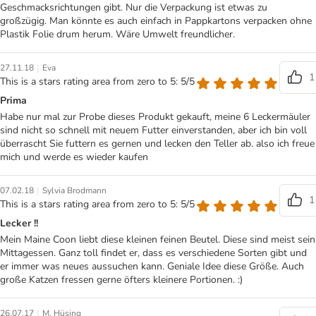
Geschmacksrichtungen gibt. Nur die Verpackung ist etwas zu
großzügig. Man könnte es auch einfach in Pappkartons verpacken ohne
Plastik Folie drum herum. Wäre Umwelt freundlicher.
|
27.11.18
Eva
1
This is a stars rating area from zero to 5: 5/5
Prima
Habe nur mal zur Probe dieses Produkt gekauft, meine 6 Leckermäuler
sind nicht so schnell mit neuem Futter einverstanden, aber ich bin voll
überrascht Sie futtern es gernen und lecken den Teller ab. also ich freue
mich und werde es wieder kaufen
|
07.02.18
Sylvia Brodmann
1
This is a stars rating area from zero to 5: 5/5
Lecker !!
Mein Maine Coon liebt diese kleinen feinen Beutel. Diese sind meist sein
Mittagessen. Ganz toll findet er, dass es verschiedene Sorten gibt und
er immer was neues aussuchen kann. Geniale Idee diese Größe. Auch
große Katzen fressen gerne öfters kleinere Portionen. :)
|
26.07.17
M. Hüsing