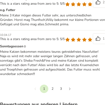
2
This is a stars rating area from zero to 5: 5/5
o.g. Futter
Meine 3 Kater mögen dieses Futter sehr, aus unterschiedlichen
Gründen. Horst mag Thunfisch,Willy bekommt nur kleine Portionen von
Geflügel und Gismo mag alles.Schmeckt prima.
10.04.17
1
This is a stars rating area from zero to 5: 5/5
Sonntagsessen☺
Meine Katzen bekommen meistens teures getreidefreies Nassfutter!
Naja es wird mit mehr oder weniger langen Zähnen gefressen, und
sonntags gibt's Sheba Fresh&Fine und meine Katzen sind komplett
verrückt nach dem Futter! Alles wird bis auf das letzte Kruemelchen
und Troepfchen gefressen und aufgeschleckt. Das Futter muss wohl
wunderbar schmecken!!!
1
2
3
Vorherige
Weiter
Bewertungen aus anderen Ländern