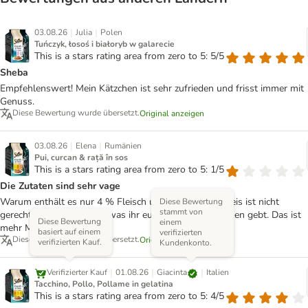
|
|
03.08.26
Julia
Polen
Tuńczyk, łosoś i białoryb w galarecie
This is a stars rating area from zero to 5: 5/5
Sheba
Empfehlenswert! Mein Kätzchen ist sehr zufrieden und frisst immer mit
Genuss.
Diese Bewertung wurde übersetzt.
Original anzeigen
|
|
03.08.26
Elena
Rumänien
Pui, curcan & rață în sos
This is a stars rating area from zero to 5: 1/5
Die Zutaten sind sehr vage
Warum enthält es nur 4 % Fleisch und Zucker? Der Preis ist nicht
Diese Bewertung
stammt von
gerechtfertigt. Passt auf, was ihr euren Katzen zu fressen gebt. Das ist
Diese Bewertung
einem
mehr Marke als Qualität.
basiert auf einem
verifizierten
Diese Bewertung wurde übersetzt.
Original anzeigen
verifizierten Kauf.
Kundenkonto.
|
|
|
Giacinta
Verifizierter Kauf
01.08.26
Italien
Tacchino, Pollo, Pollame in gelatina
This is a stars rating area from zero to 5: 4/5