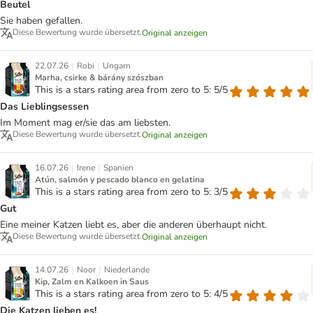
Beutel
Sie haben gefallen.
Diese Bewertung wurde übersetzt.
Original anzeigen
|
|
22.07.26
Robi
Ungarn
Marha, csirke & bárány szószban
This is a stars rating area from zero to 5: 5/5
Das Lieblingsessen
Im Moment mag er/sie das am liebsten.
Diese Bewertung wurde übersetzt.
Original anzeigen
|
|
16.07.26
Irene
Spanien
Atún, salmón y pescado blanco en gelatina
This is a stars rating area from zero to 5: 3/5
Gut
Eine meiner Katzen liebt es, aber die anderen überhaupt nicht.
Diese Bewertung wurde übersetzt.
Original anzeigen
|
|
14.07.26
Noor
Niederlande
Kip, Zalm en Kalkoen in Saus
This is a stars rating area from zero to 5: 4/5
Die Katzen lieben es!