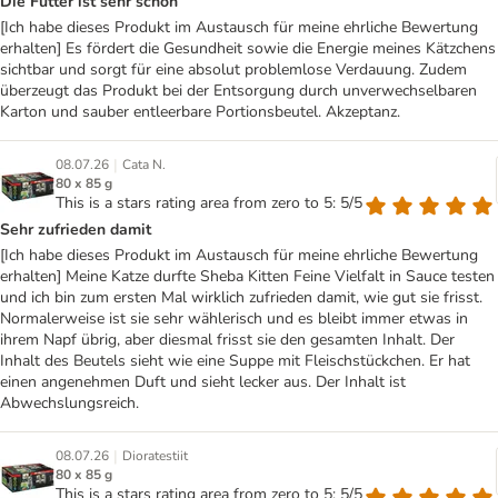
Die Futter ist sehr schön
[Ich habe dieses Produkt im Austausch für meine ehrliche Bewertung
erhalten] Es fördert die Gesundheit sowie die Energie meines Kätzchens
sichtbar und sorgt für eine absolut problemlose Verdauung. Zudem
überzeugt das Produkt bei der Entsorgung durch unverwechselbaren
Karton und sauber entleerbare Portionsbeutel. Akzeptanz.
|
08.07.26
Cata N.
80 x 85 g
This is a stars rating area from zero to 5: 5/5
Sehr zufrieden damit
[Ich habe dieses Produkt im Austausch für meine ehrliche Bewertung
erhalten] Meine Katze durfte Sheba Kitten Feine Vielfalt in Sauce testen
und ich bin zum ersten Mal wirklich zufrieden damit, wie gut sie frisst.
Normalerweise ist sie sehr wählerisch und es bleibt immer etwas in
ihrem Napf übrig, aber diesmal frisst sie den gesamten Inhalt. Der
Inhalt des Beutels sieht wie eine Suppe mit Fleischstückchen. Er hat
einen angenehmen Duft und sieht lecker aus. Der Inhalt ist
Abwechslungsreich.
|
08.07.26
Dioratestiit
80 x 85 g
This is a stars rating area from zero to 5: 5/5