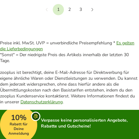
1
2
3
Vorherige
Weiter
Preise inkl. MwSt. UVP = unverbindliche Preisempfehlung *
Es gelten
die Lieferbedingungen
"Sonst" = Der niedrigste Preis des Artikels innerhalb der letzten 30
Tage.
zooplus ist berechtigt, deine E-Mail-Adresse für Direktwerbung für
eigene ähnliche Waren oder Dienstleistungen zu verwenden. Du kannst
dem jederzeit widersprechen, ohne dass hierfür andere als die
Übermittlungskosten nach den Basistarifen entstehen, indem du den
zooplus Kundenservice kontaktierst. Weitere Informationen findest du
in unserer
Datenschutzerklärung
.
10%
Verpasse keine personalisierten Angebote,
Rabatt für
Rabatte und Gutscheine!
Deine
Anmeldung