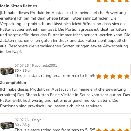
Mein Kitten liebt es
[Ich habe dieses Produkt im Austausch für meine ehrliche Bewertung
erhalten] Ich bin mit dem Sheba kitten Futter sehr zufrieden. Die
Verpackung ist praktisch und lässt sich leicht öffnen, so dass sich das
Futter sauber entnehmen lässt. Die Portionsgrösse ist ideal für kitten
und sorgt dafür, dass das Futter immer frisch serviert werden kann. Die
Zutaten machen einen guten Eindruck und das Futter sieht appetitlich
aus. Besonders die verschiedenen Sorten bringen etwas Abwechslung
in den Napf.
|
07.07.26
Rapunzela2001
80 x 85 g
This is a stars rating area from zero to 5: 5/5
Zu empfehlen
[Ich habe dieses Produkt im Austausch für meine ehrliche Bewertung
erhalten] Das Sheba Kitten Feine Vielfalt in Sauce kam sehr gut an. Das
Futter wirkt hochwertig und hat eine angenehme Konsistenz. Die
Portionen sind praktisch und lassen sich leicht servieren.
|
07.07.26
Derya
80 x 85 g
This is a stars rating area from zero to 5: 5/5