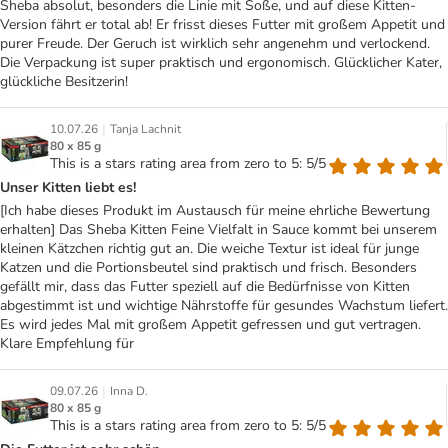
Sheba absolut, besonders die Linie mit Soße, und auf diese Kitten-
Version fährt er total ab! Er frisst dieses Futter mit großem Appetit und
purer Freude. Der Geruch ist wirklich sehr angenehm und verlockend.
Die Verpackung ist super praktisch und ergonomisch. Glücklicher Kater,
glückliche Besitzerin!
|
10.07.26
Tanja Lachnit
80 x 85 g
This is a stars rating area from zero to 5: 5/5
Unser Kitten liebt es!
[Ich habe dieses Produkt im Austausch für meine ehrliche Bewertung
erhalten] Das Sheba Kitten Feine Vielfalt in Sauce kommt bei unserem
kleinen Kätzchen richtig gut an. Die weiche Textur ist ideal für junge
Katzen und die Portionsbeutel sind praktisch und frisch. Besonders
gefällt mir, dass das Futter speziell auf die Bedürfnisse von Kitten
abgestimmt ist und wichtige Nährstoffe für gesundes Wachstum liefert.
Es wird jedes Mal mit großem Appetit gefressen und gut vertragen.
Klare Empfehlung für
|
09.07.26
Inna D.
80 x 85 g
This is a stars rating area from zero to 5: 5/5