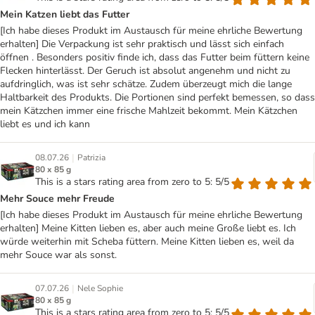
Mein Katzen liebt das Futter
[Ich habe dieses Produkt im Austausch für meine ehrliche Bewertung
erhalten] Die Verpackung ist sehr praktisch und lässt sich einfach
öffnen . Besonders positiv finde ich, dass das Futter beim füttern keine
Flecken hinterlässt. Der Geruch ist absolut angenehm und nicht zu
aufdringlich, was ist sehr schätze. Zudem überzeugt mich die lange
Haltbarkeit des Produkts. Die Portionen sind perfekt bemessen, so dass
mein Kätzchen immer eine frische Mahlzeit bekommt. Mein Kätzchen
liebt es und ich kann
|
08.07.26
Patrizia
80 x 85 g
This is a stars rating area from zero to 5: 5/5
Mehr Souce mehr Freude
[Ich habe dieses Produkt im Austausch für meine ehrliche Bewertung
erhalten] Meine Kitten lieben es, aber auch meine Große liebt es. Ich
würde weiterhin mit Scheba füttern. Meine Kitten lieben es, weil da
mehr Souce war als sonst.
|
07.07.26
Nele Sophie
80 x 85 g
This is a stars rating area from zero to 5: 5/5