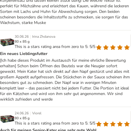
Körpereinsatz und lassen keinen Stück übrig! Die weiche Textur ist
perfekt für Milchzähne und erleichtert das Kauen, während die leckeren
Sorten mit Lachs und Huhn für Abwechslung sorgen. Den beiden
scheinen besonders die Inhaltsstoffe zu schmecken, sie sorgen für das
Wachstum, starke Muske
|
30.06.26
Irina Zhdanova
80 x 85 g
This is a stars rating area from zero to 5: 5/5
Ein neues Lieblingsfutter
[Ich habe dieses Produkt im Austausch für meine ehrliche Bewertung
erhalten] Schon beim Öffnen des Beutels war die Neugier sofort
geweckt. Mein Kater hat sich direkt auf den Napf gestürzt und alles mit
großem Appetit aufgefressen. Die Stückchen in der Sauce scheinen ihm
besonders gut zu schmecken. Der Napf war in wenigen Minuten
komplett leer – das passiert nicht bei jedem Futter. Die Portion ist ideal
für ein Kätzchen und wird von ihm sehr gut angenommen. Wir sind
wirklich zufrieden und werde
|
24.06.26
Viorel
80 x 85 g
This is a stars rating area from zero to 5: 5/5
Auch für meinen Senior-Kater eine sehr gute Wahl