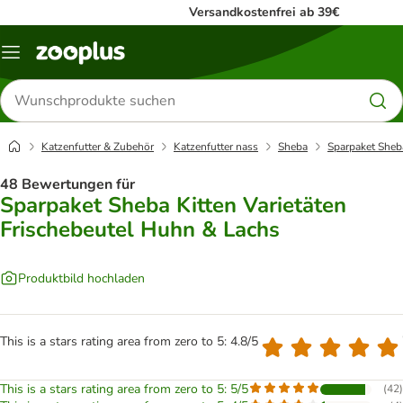
Versandkostenfrei ab 39€
Menü
Produkte
suchen
Katzenfutter & Zubehör
Katzenfutter nass
Sheba
Sparpaket Sheba
48 Bewertungen für
Sparpaket Sheba Kitten Varietäten
Frischebeutel Huhn & Lachs
Produktbild hochladen
This is a stars rating area from zero to 5: 4.8/5
This is a stars rating area from zero to 5: 5/5
(
42
)