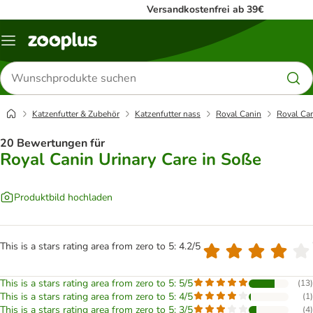
Versandkostenfrei ab 39€
Menü
Produkte
suchen
Katzenfutter & Zubehör
Katzenfutter nass
Royal Canin
Royal Can
20 Bewertungen für
Royal Canin Urinary Care in Soße
Produktbild hochladen
This is a stars rating area from zero to 5: 4.2/5
This is a stars rating area from zero to 5: 5/5
(
13
)
This is a stars rating area from zero to 5: 4/5
(
1
)
This is a stars rating area from zero to 5: 3/5
(
4
)