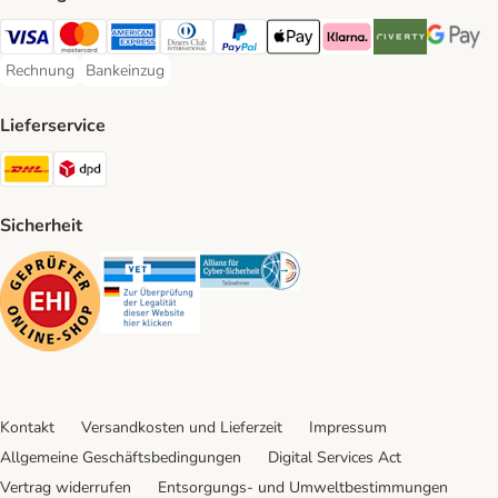
Visa Payment Method
Mastercard Payment Method
American Express Payment Method
Diners Club Payment Method
PayPal Payment Method
Apple Pay Payment Method
Klarna Payment Method
Riverty Payment 
Google P
Rechnung
Bankeinzug
Rechnung Payment Method
Bankeinzug Payment Method
Lieferservice
DHL Shipping Method
DPD Shipping Method
Sicherheit
Security
Security
Security
Kontakt
Versandkosten und Lieferzeit
Impressum
Allgemeine Geschäftsbedingungen
Digital Services Act
Vertrag widerrufen
Entsorgungs- und Umweltbestimmungen