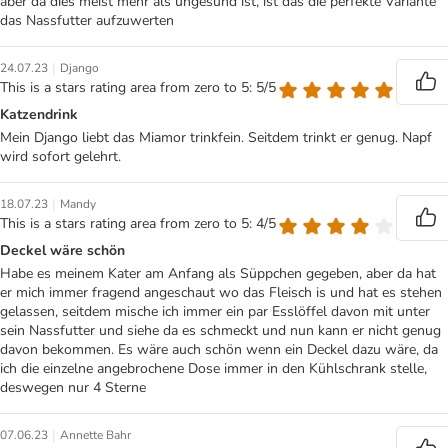
aber da dies meist mehr als ungesund ist, ist das die perfekte Variante
das Nassfutter aufzuwerten
|
24.07.23
Django
This is a stars rating area from zero to 5: 5/5
Katzendrink
Mein Django liebt das Miamor trinkfein. Seitdem trinkt er genug. Napf
wird sofort gelehrt.
|
18.07.23
Mandy
This is a stars rating area from zero to 5: 4/5
Deckel wäre schön
Habe es meinem Kater am Anfang als Süppchen gegeben, aber da hat
er mich immer fragend angeschaut wo das Fleisch is und hat es stehen
gelassen, seitdem mische ich immer ein par Esslöffel davon mit unter
sein Nassfutter und siehe da es schmeckt und nun kann er nicht genug
davon bekommen. Es wäre auch schön wenn ein Deckel dazu wäre, da
ich die einzelne angebrochene Dose immer in den Kühlschrank stelle,
deswegen nur 4 Sterne
|
07.06.23
Annette Bahr