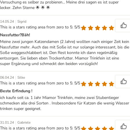
Versuchung es selber zu probieren... Meine drei sagen es ist super
lecker. Zehn Sterne 🌟 🌟 🌟
|
14.05.24
Sigrid
This is a stars rating area from zero to 5: 5/5
Nassfutter?Bäh!
Meine zwei jungen Katzendamen (2 Jahre) wollten nach einiger Zeit kein
Nassfutter mehr. Auch das mit Soße ist nur solange interessant, bis die
Soße weggeschlabbert ist. Den Rest konnte ich dann regelmäßig
entsorgen. Sie lieben eben Trockenfutter. Miamor Trinkfein ist eine
super Ergänzung und schmeckt den beiden vorzüglich!
|
06.04.24
Silke
This is a stars rating area from zero to 5: 5/5
Beste Erfindung !
ich kaufe seit ca. 1 Jahr Miamor Trinkfein, meine zwei Stubentieger
schmecken alle drei Sorten . Insbesondere für Katzen die wenig Wasser
trinken super geeignet.
|
31.01.24
Gabriele
This is a stars rating area from zero to 5: 5/5