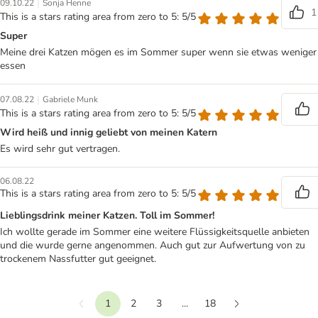
|
09.10.22
Sonja Henne
1
This is a stars rating area from zero to 5: 5/5
Super
Meine drei Katzen mögen es im Sommer super wenn sie etwas weniger
essen
|
07.08.22
Gabriele Munk
This is a stars rating area from zero to 5: 5/5
Wird heiß und innig geliebt von meinen Katern
Es wird sehr gut vertragen.
06.08.22
This is a stars rating area from zero to 5: 5/5
Lieblingsdrink meiner Katzen. Toll im Sommer!
Ich wollte gerade im Sommer eine weitere Flüssigkeitsquelle anbieten
und die wurde gerne angenommen. Auch gut zur Aufwertung von zu
trockenem Nassfutter gut geeignet.
1
2
3
...
18
Vorherige
Weiter